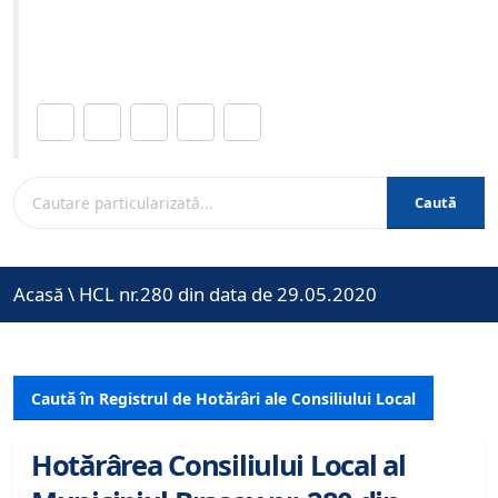
Site-ul oficial al Primariei Municipiului Brasov /
www.brasovcity.ro
Distribuie această pagină.
Caută
Acasă
\
HCL nr.280 din data de 29.05.2020
Caută în Registrul de Hotărâri ale Consiliului Local
Hotărârea Consiliului Local al