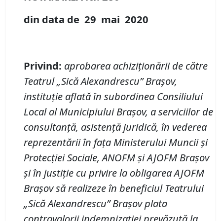
din data de
29 mai
20
20
Privind
:
aprobarea achiziționării de către
Teatrul
„
Sică Alexandrescu
”
Braşov,
instituție aflată în subordinea Consiliului
Local al Municipiului Brașov
,
a serviciilor de
consultanță, asistență juridică, în vederea
reprezentării în fața Ministerului Muncii
și
Protecției Sociale, ANOFM și AJOFM Brașov
și în justiție cu privire la obligarea AJOFM
Brașov să realizeze în beneficiul Teatrului
„
Sică Alexandrescu
”
Braşov plata
contravalorii indemnizației prevăzută la