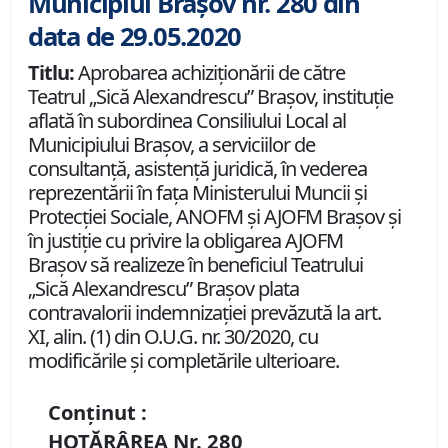
Municipiul Brașov nr. 280 din
data de 29.05.2020
Titlu:
Aprobarea achiziționării de către
Teatrul „Sică Alexandrescu” Braşov, instituție
aflată în subordinea Consiliului Local al
Municipiului Brașov, a serviciilor de
consultanță, asistență juridică, în vederea
reprezentării în fața Ministerului Muncii și
Protecției Sociale, ANOFM și AJOFM Brașov și
în justiție cu privire la obligarea AJOFM
Brașov să realizeze în beneficiul Teatrului
„Sică Alexandrescu” Braşov plata
contravalorii indemnizației prevăzută la art.
XI, alin. (1) din O.U.G. nr. 30/2020, cu
modificările și completările ulterioare.
Conținut :
HOTĂRÂREA Nr.
280