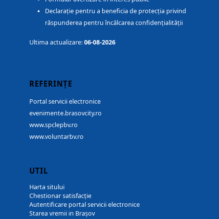
Declarație pentru a beneficia de protecția privind
răspunderea pentru încălcarea confidențialității
Ultima actualizare:
06-08-2026
REFERINȚE
Portal servicii electronice
evenimente.brasovcity.ro
www.spclepbv.ro
www.voluntarbv.ro
UTIL
Harta sitului
Chestionar satisfacție
Autentificare portal servicii electronice
Starea vremii in Brașov