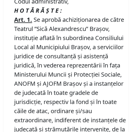
Codul administrativ,
H O T Ă R Ă Ş T E :
Art. 1.
Se aprobă achiziționarea de către
Teatrul ”Sică Alexandrescu” Braşov,
instituție aflată în subordinea Consiliului
Local al Municipiului Brașov, a serviciilor
juridice de consultanță și asistență
juridică, în vederea reprezentării în fața
Ministerului Muncii și Protecției Sociale,
ANOFM și AJOFM Brașov și a instanțelor
de judecată în toate gradele de
jurisdicție, respectiv la fond și în toate
căile de atac, ordinare și/sau
extraordinare, indiferent de instanțele de
judecată și strămutările intervenite, de la