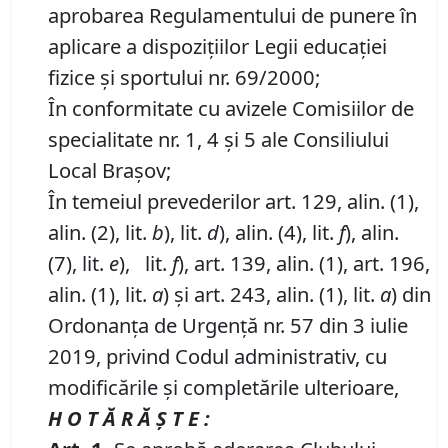
aprobarea Regulamentului de punere în
aplicare a dispozițiilor Legii educației
fizice și sportului nr. 69/2000;
În conformitate cu avizele Comisiilor de
specialitate nr. 1, 4 și 5 ale Consiliului
Local Brașov;
În temeiul prevederilor art. 129, alin. (1),
alin. (2), lit.
b
), lit.
d
), alin. (4), lit.
f
), alin.
(7), lit.
e
), lit.
f
), art. 139, alin. (1), art. 196,
alin. (1), lit.
a
) și art. 243, alin. (1), lit.
a
) din
Ordonanța de Urgență nr. 57 din 3 iulie
2019, privind Codul administrativ, cu
modificările și completările ulterioare,
H O T Ă R Ă Ş T E :