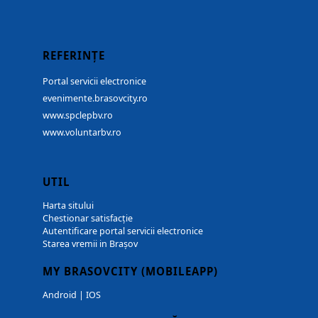
REFERINȚE
Portal servicii electronice
evenimente.brasovcity.ro
www.spclepbv.ro
www.voluntarbv.ro
UTIL
Harta sitului
Chestionar satisfacție
Autentificare portal servicii electronice
Starea vremii in Brașov
MY BRASOVCITY (MOBILEAPP)
Android
|
IOS