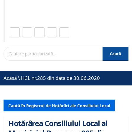
Site-ul oficial al Primariei Municipiului Brasov /
www.brasovcity.ro
Distribuie această pagină.
Caută
Acasă
\
HCL nr.285 din data de 30.06.2020
Caută în Registrul de Hotărâri ale Consiliului Local
Hotărârea Consiliului Local al