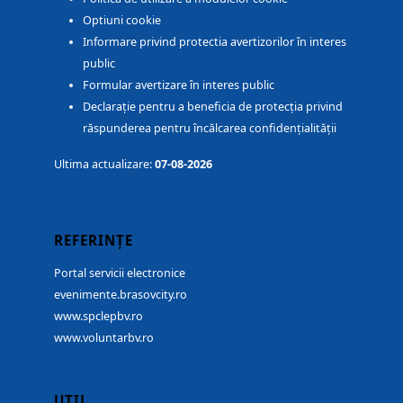
Optiuni cookie
Informare privind protectia avertizorilor în interes
public
Formular avertizare în interes public
Declarație pentru a beneficia de protecția privind
răspunderea pentru încălcarea confidențialității
Ultima actualizare:
07-08-2026
REFERINȚE
Portal servicii electronice
evenimente.brasovcity.ro
www.spclepbv.ro
www.voluntarbv.ro
UTIL