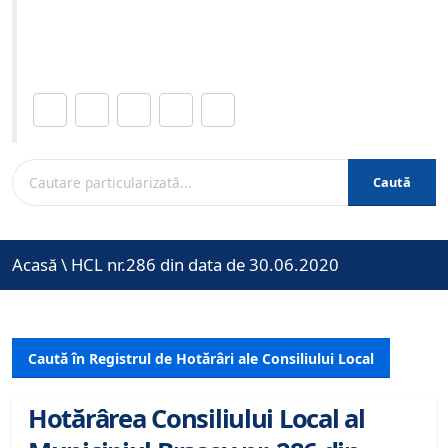
Site-ul oficial al Primariei Municipiului Brasov /
www.brasovcity.ro
Distribuie această pagină.
Caută
Acasă
\
HCL nr.286 din data de 30.06.2020
Caută în Registrul de Hotărâri ale Consiliului Local
Hotărârea Consiliului Local al