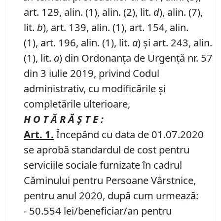
art. 129, alin. (1), alin. (2), lit.
d
), alin. (7),
lit.
b
), art. 139, alin. (1), art. 154, alin.
(1), art. 196, alin. (1), lit.
a
) și art. 243, alin.
(1), lit.
a
) din Ordonanța de Urgență nr. 57
din 3 iulie 2019, privind Codul
administrativ, cu modificările și
completările ulterioare,
H O T Ă R Ă Ş T E :
Art.
1.
Începând cu data de 01.07.2020
se aprobă standardul de cost pentru
serviciile sociale furnizate în cadrul
Căminului pentru Persoane Vârstnice,
pentru anul 2020, după cum urmează:
- 50.554 lei/beneficiar/an pentru