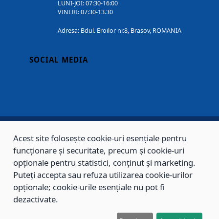
LUNI-JOI: 07:30-16:00
VINERI: 07:30-13.30
Adresa: Bdul. Eroilor nr.8, Brasov, ROMANIA
SOCIAL MEDIA
Acest site folosește cookie-uri esențiale pentru
Copyright © 2002 - 2026 - PRIMĂRIA MUNICIPIULUI BRAȘOV, toate drepturile
funcționare și securitate, precum și cookie-uri
rezervate.
opționale pentru statistici, conținut și marketing.
Puteți accepta sau refuza utilizarea cookie-urilor
Sitemap
Contact
opționale; cookie-urile esențiale nu pot fi
dezactivate.