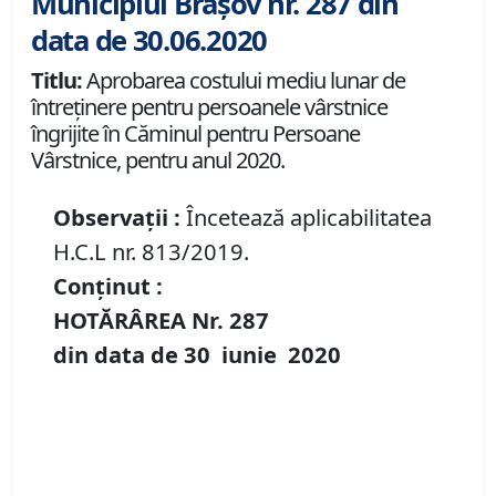
Municipiul Brașov nr. 287 din
data de 30.06.2020
Titlu:
Aprobarea costului mediu lunar de
întreţinere pentru persoanele vârstnice
îngrijite în Căminul pentru Persoane
Vârstnice, pentru anul 2020.
Observații :
Încetează aplicabilitatea
H.C.L nr. 813/2019.
Conținut :
HOTĂRÂREA Nr.
287
din data de
30 iunie
20
20