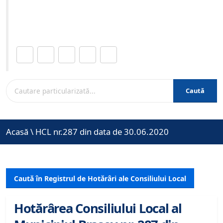
Site-ul oficial al Primariei Municipiului Brasov /
www.brasovcity.ro
Distribuie această pagină.
Caută
Acasă
\
HCL nr.287 din data de 30.06.2020
Caută în Registrul de Hotărâri ale Consiliului Local
Hotărârea Consiliului Local al