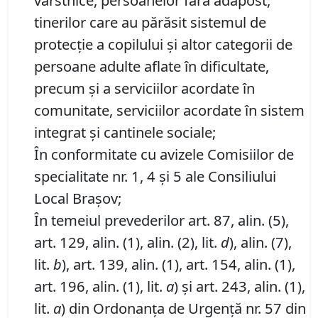
vârstnice, persoanelor fără adăpost,
tinerilor care au părăsit sistemul de
protecţie a copilului şi altor categorii de
persoane adulte aflate în dificultate,
precum şi a serviciilor acordate în
comunitate, serviciilor acordate în sistem
integrat şi cantinele sociale;
În conformitate cu avizele Comisiilor de
specialitate nr. 1, 4 și 5 ale Consiliului
Local Brașov;
În temeiul prevederilor art. 87, alin. (5),
art. 129, alin. (1), alin. (2), lit.
d
), alin. (7),
lit.
b
), art. 139, alin. (1), art. 154, alin. (1),
art. 196, alin. (1), lit.
a
) și art. 243, alin. (1),
lit.
a
) din Ordonanța de Urgență nr. 57 din