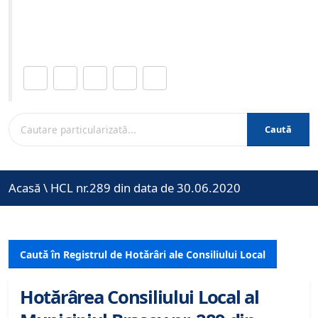
Site-ul oficial al Primariei Municipiului Brasov /
www.brasovcity.ro
Distribuie această pagină.
Caută
Acasă
\
HCL nr.289 din data de 30.06.2020
Caută în Registrul de Hotărâri ale Consiliului Local
Hotărârea Consiliului Local al