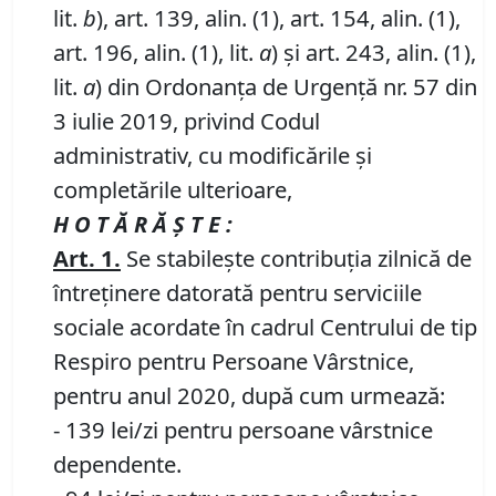
lit.
b
), art. 139, alin. (1), art. 154, alin. (1),
art. 196, alin. (1), lit.
a
) și art. 243, alin. (1),
lit.
a
) din Ordonanța de Urgență nr. 57 din
3 iulie 2019, privind Codul
administrativ, cu modificările și
completările ulterioare,
H O T Ă R Ă Ş T E :
Art. 1
.
Se stabileşte contribuţia zilnică de
întreținere datorată pentru serviciile
sociale acordate în cadrul Centrului de tip
Respiro pentru Persoane Vârstnice,
pentru anul 2020, după cum urmează:
- 139 lei/zi pentru persoane vârstnice
dependente.