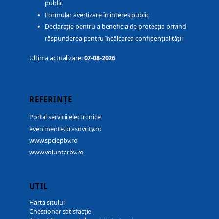
public
Formular avertizare în interes public
Declarație pentru a beneficia de protecția privind
răspunderea pentru încălcarea confidențialității
Ultima actualizare:
07-08-2026
REFERINȚE
Portal servicii electronice
evenimente.brasovcity.ro
www.spclepbv.ro
www.voluntarbv.ro
UTIL
Harta sitului
Chestionar satisfacție