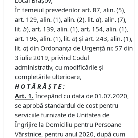
Local Brașov;
În temeiul prevederilor art. 87, alin. (5),
art. 129, alin. (1), alin. (2), lit.
d
), alin. (7),
lit.
b
), art. 139, alin. (1), art. 154, alin. (1),
art. 196, alin. (1), lit.
a
) și art. 243, alin. (1),
lit.
a
) din Ordonanța de Urgență nr. 57 din
3 iulie 2019, privind Codul
administrativ, cu modificările și
completările ulterioare,
H O T Ă R Ă Ş T E :
Art.
1.
Începând cu data de 01.07.2020,
se aprobă standardul de cost pentru
serviciile furnizate de Unitatea de
Îngrijire la Domiciliu pentru Persoane
Vârstnice, pentru anul 2020, după cum