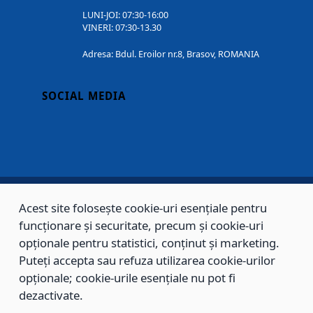
LUNI-JOI: 07:30-16:00
VINERI: 07:30-13.30
Adresa: Bdul. Eroilor nr.8, Brasov, ROMANIA
SOCIAL MEDIA
Acest site folosește cookie-uri esențiale pentru
Copyright © 2002 - 2026 - PRIMĂRIA MUNICIPIULUI BRAȘOV, toate drepturile
funcționare și securitate, precum și cookie-uri
rezervate.
opționale pentru statistici, conținut și marketing.
Puteți accepta sau refuza utilizarea cookie-urilor
Sitemap
Contact
opționale; cookie-urile esențiale nu pot fi
dezactivate.