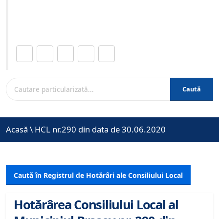
Site-ul oficial al Primariei Municipiului Brasov /
www.brasovcity.ro
Distribuie această pagină.
Caută
Acasă
\
HCL nr.290 din data de 30.06.2020
Caută în Registrul de Hotărâri ale Consiliului Local
Hotărârea Consiliului Local al