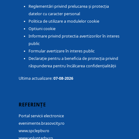
Reglementări privind prelucarea și protecția
datelor cu caracter personal
Politica de utilizare a modulelor cookie
Optiuni cookie
Informare privind protectia avertizorilor în interes
public
Formular avertizare în interes public
Declarație pentru a beneficia de protecția privind
răspunderea pentru încălcarea confidențialității
Ultima actualizare:
07-08-2026
REFERINȚE
Portal servicii electronice
evenimente.brasovcity.ro
www.spclepbv.ro
www.voluntarbv.ro