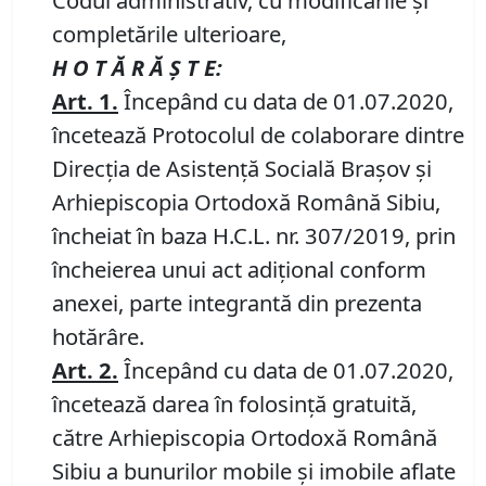
Codul administrativ, cu modificările și
completările ulterioare,
H O T Ă R Ă Ş T E:
Art. 1.
Începând cu data de 01.07.2020,
încetează Protocolul de colaborare dintre
Direcţia de Asistență Socială Braşov şi
Arhiepiscopia Ortodoxă Română Sibiu,
încheiat în baza H.C.L. nr. 307/2019, prin
încheierea unui act adițional conform
anexei, parte integrantă din prezenta
hotărâre.
Art. 2.
Începând cu data de 01.07.2020,
încetează darea în folosință gratuită,
către Arhiepiscopia Ortodoxă Română
Sibiu a bunurilor mobile și imobile aflate