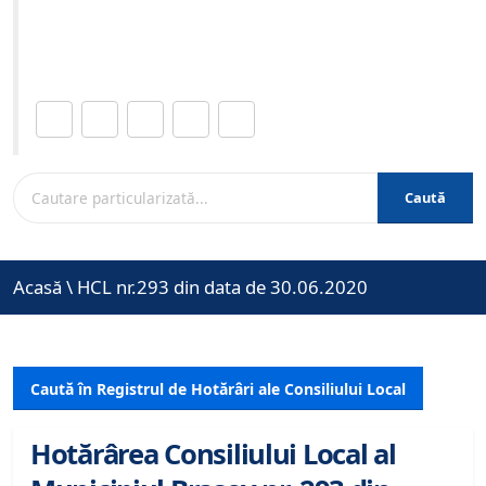
Site-ul oficial al Primariei Municipiului Brasov /
www.brasovcity.ro
Distribuie această pagină.
Caută
Acasă
\
HCL nr.293 din data de 30.06.2020
Caută în Registrul de Hotărâri ale Consiliului Local
Hotărârea Consiliului Local al