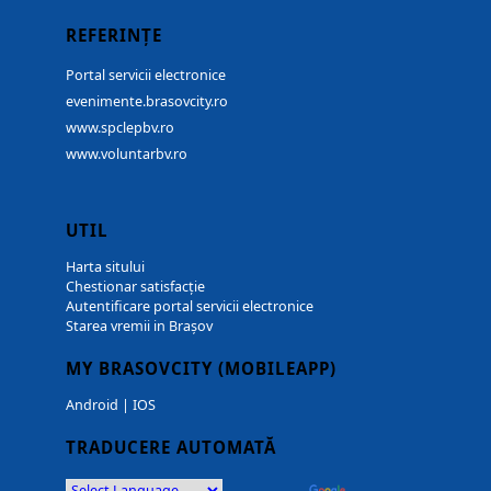
REFERINȚE
Portal servicii electronice
evenimente.brasovcity.ro
www.spclepbv.ro
www.voluntarbv.ro
UTIL
Harta sitului
Chestionar satisfacție
Autentificare portal servicii electronice
Starea vremii in Brașov
MY BRASOVCITY (MOBILEAPP)
Android
|
IOS
TRADUCERE AUTOMATĂ
Powered by
Translate