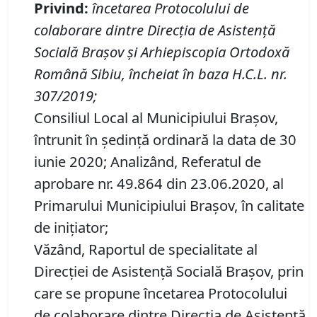
Privind
:
încetarea Protocolului de
colaborare dintre Direcţia de Asistență
Socială Braşov şi Arhiepiscopia Ortodoxă
Română Sibiu, încheiat în baza H
.
C
.
L
.
nr.
307/2019
;
Consiliul Local al Municipiului Brașov,
întrunit în ședință ordinară la data de 30
iunie 2020; Analizând, Referatul de
aprobare nr. 49.864 din 23.06.2020, al
Primarului Municipiului Braşov, în calitate
de inițiator;
Văzând, Raportul de specialitate al
Direcției de Asistență Socială Brașov, prin
care se propune încetarea Protocolului
de colaborare dintre Direcţia de Asistență