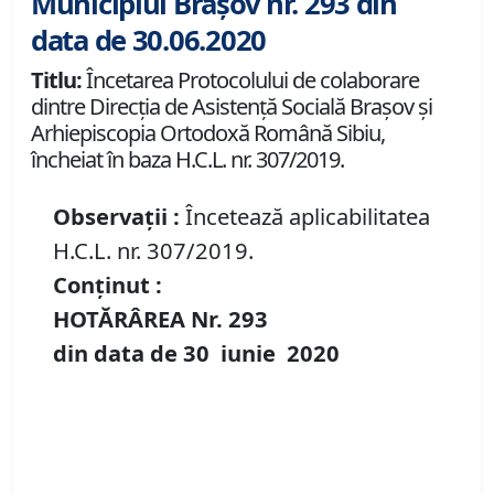
Municipiul Brașov nr. 293 din
data de 30.06.2020
Titlu:
Încetarea Protocolului de colaborare
dintre Direcţia de Asistență Socială Braşov şi
Arhiepiscopia Ortodoxă Română Sibiu,
încheiat în baza H.C.L. nr. 307/2019.
Observații :
Încetează aplicabilitatea
H.C.L. nr. 307/2019.
Conținut :
HOTĂRÂREA Nr.
293
din data de
30 iunie
20
20