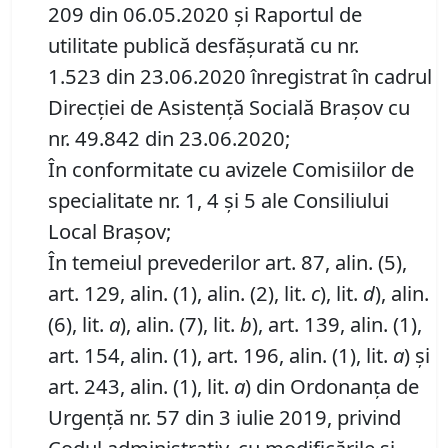
209 din 06.05.2020 și Raportul de
utilitate publică desfășurată cu nr.
1.523 din 23.06.2020 înregistrat în cadrul
Direcției de Asistență Socială Brașov cu
nr. 49.842 din 23.06.2020;
În conformitate cu avizele Comisiilor de
specialitate nr. 1, 4 și 5 ale Consiliului
Local Brașov;
În temeiul prevederilor art. 87, alin. (5),
art. 129, alin. (1), alin. (2), lit.
c
), lit.
d
), alin.
(6), lit.
a
), alin. (7), lit.
b
), art. 139, alin. (1),
art. 154, alin. (1), art. 196, alin. (1), lit.
a
) și
art. 243, alin. (1), lit.
a
) din Ordonanța de
Urgență nr. 57 din 3 iulie 2019, privind