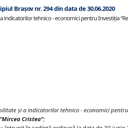
ipiul Brașov nr. 294 din data de 30.06.2020
 a indicatorilor tehnico - economici pentru Investiția “R
ilitate și
a
indicatori
lor
tehnico - economici
pentr
 “Mircea Cristea
”
;
v, întrunit în ședință ordinară la data de 30 iunie