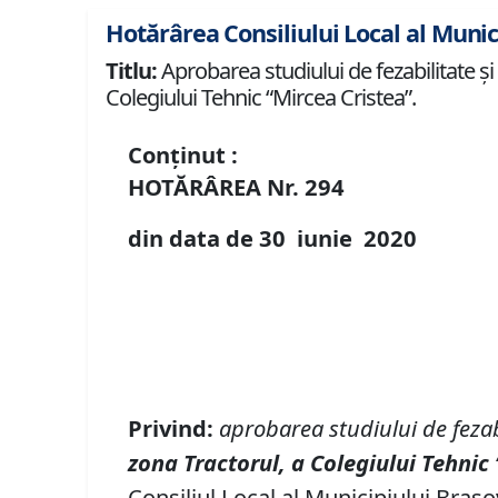
Hotărârea Consiliului Local al Munic
Titlu:
Aprobarea studiului de fezabilitate și
Colegiului Tehnic “Mircea Cristea”.
Conținut :
HOTĂRÂREA Nr.
294
din data de
30 iunie
20
20
Privind:
aprobarea
studiul
ui
de fezab
zona Tractorul, a Colegiului Tehnic
Consiliul Local al Municipiului Brașo