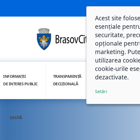
Acest site folos
esențiale pentru
securitate, prec
opționale pentru 
marketing. Pute
utilizarea cooki
cookie-urile ese
dezactivate.
INFORMAȚII
TRANSPARENȚĂ
INTEGRITATE
DE INTERES PUBLIC
DECIZIONALĂ
INSTITUȚIONALĂ
Setări
CAUTĂ