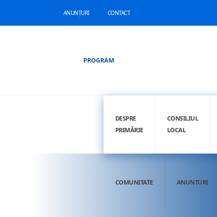
ANUNȚURI
CONTACT
PROGRAM
DESPRE
CONSILIUL
PRIMĂRIE
LOCAL
COMUNITATE
ANUNȚURI