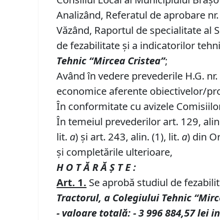
Analizând, Referatul de aprobare nr. 
Văzând, Raportul de specialitate al 
de fezabilitate și a indicatorilor teh
Tehnic “Mircea Cristea
”
;
Având în vedere prevederile H.G. nr.
economice aferente obiectivelor/proie
În conformitate cu avizele Comisiilor 
În temeiul prevederilor art. 129, alin. (
lit.
a
) și art. 243, alin. (1), lit.
a
) din O
și completările ulterioare,
H O T Ă R Ă Ş T E :
Art. 1.
Se aprobă studiul de fezabilit
Tractorul, a Colegiului Tehnic “Mir
-
valoare totală
:
-
3 996 884,57 lei i