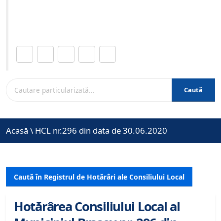
Site-ul oficial al Primariei Municipiului Brasov /
www.brasovcity.ro
Distribuie această pagină.
Caută
Acasă
\
HCL nr.296 din data de 30.06.2020
Caută în Registrul de Hotărâri ale Consiliului Local
Hotărârea Consiliului Local al