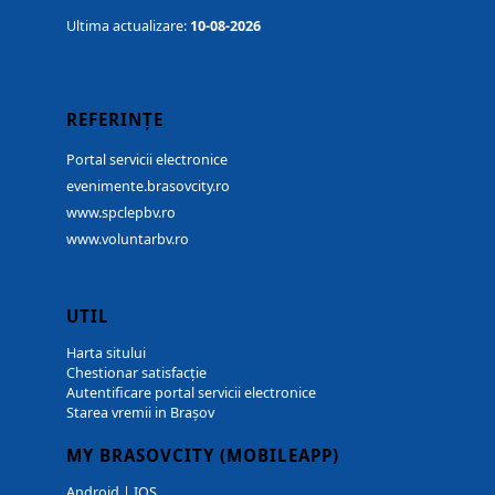
Ultima actualizare:
10-08-2026
REFERINȚE
Portal servicii electronice
evenimente.brasovcity.ro
www.spclepbv.ro
www.voluntarbv.ro
UTIL
Harta sitului
Chestionar satisfacție
Autentificare portal servicii electronice
Starea vremii in Brașov
MY BRASOVCITY (MOBILEAPP)
Android
|
IOS