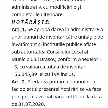
administrativ, cu modificările și
completările ulterioare,
H O T Ă R Ă Ş T E:
Art.
1.
Se aprobă darea în administrare a
unor bunuri de inventar către unitățile de
învățământ și instituțiile publice aflate
sub autoritatea Consiliului Local al
Municipiului Brașov, conform Anexelor 1
- 3, cu valoarea totală de inventar
156.045,89 lei cu TVA inclus.
Art.
2.
Predarea-primirea bunurilor ce
fac obiectul prezentei hotărâri se va face
prin proces-verbal până cel târziu la data
de 31.07.2020.