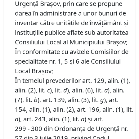
Urgență Braşov, prin care se propune
darea în administrare a unor bunuri de
inventar către unitățile de învățământ și
instituțiile publice aflate sub autoritatea
Consiliului Local al Municipiului Brașov;
În conformitate cu avizele Comisiilor de
specialitate nr. 1, 5 și 6 ale Consiliului
Local Brașov;
În temeiul prevederilor art. 129, alin. (1),
alin. (2), lit.
c
), lit.
d
), alin. (6), lit.
a
), alin.
(7), lit.
b
), art. 139, alin. (3), lit.
g
), art.
154, alin. (1), alin. (2), art. 196, alin. (1), lit.
a
), art. 243, alin. (1), lit.
a
) și art.
299 - 300 din Ordonanța de Urgență nr.
57 din 3 iulie 2019, privind Codul