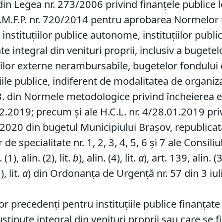
in Legea nr. 273/2006 privind finanţele publice l
in O.M.F.P. nr. 720/2014 pentru aprobarea Normelo
e instituţiilor publice autonome, instituţiilor publi
ţate integral din venituri proprii, inclusiv a bugete
ilor externe nerambursabile, bugetelor fondului de
ţiile publice, indiferent de modalitatea de organiz
.3. din Normele metodologice privind încheierea e
2.2019; precum şi ale H.C.L. nr. 4/28.01.2019 pri
ul 2020 din bugetul Municipiului Brașov, republica
e specialitate nr. 1, 2, 3, 4, 5, 6 și 7 ale Consili
1), alin. (2), lit.
b
), alin. (4), lit.
a
), art. 139, alin. (3
), lit.
a
) din Ordonanța de Urgență nr. 57 din 3 iul
r precedenţi pentru instituţiile publice finanţate
susţinute integral din venituri proprii sau care se f