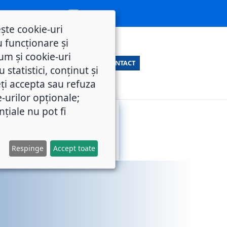
ește cookie-uri
 funcționare și
um și cookie-uri
CONTACT
statistici, conținut și
ți accepta sau refuza
e-urilor opționale;
nțiale nu pot fi
SERVICII
M.O.L.
PUBLICE
Respinge
Accept toate