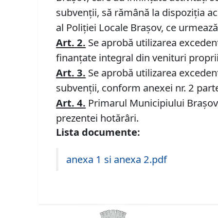
subvenţii, să rămână la dispoziţia 
al Poliției Locale Brașov, ce urmează 
Art.
2.
Se aprobă utilizarea excedentu
finanţate integral din venituri propr
Art.
3.
Se aprobă utilizarea excedentu
subvenţii, conform anexei nr. 2 part
Art.
4.
Primarul Municipiului Braşov, 
prezentei hotărâri.
Lista documente:
anexa 1 si anexa 2.pdf