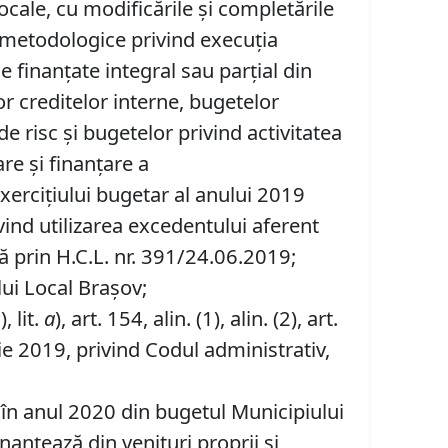
ocale, cu modificările şi completările
r metodologice privind execuţia
ce finanţate integral sau parţial din
lor creditelor interne, bugetelor
 risc şi bugetelor privind activitatea
are şi finanţare a
xerciţiului bugetar al anului 2019
vind utilizarea excedentului aferent
tă prin H.C.L. nr. 391/24.06.2019;
ului Local Brașov;
), lit.
a
), art. 154, alin. (1), alin. (2), art.
ie 2019, privind Codul administrativ,
 în anul 2020 din bugetul Municipiului
inanţează din venituri proprii şi