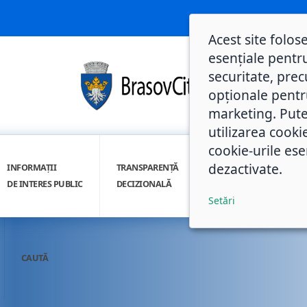
Acest site folos
esențiale pentru
securitate, prec
opționale pentru 
marketing. Pute
utilizarea cooki
cookie-urile ese
dezactivate.
INFORMAȚII
TRANSPARENȚĂ
INTEGRITATE
DE INTERES PUBLIC
DECIZIONALĂ
INSTITUȚIONALĂ
Setări
CAUTĂ