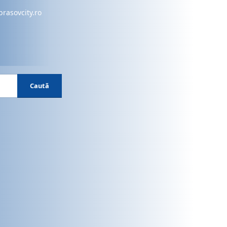
brasovcity.ro
Caută