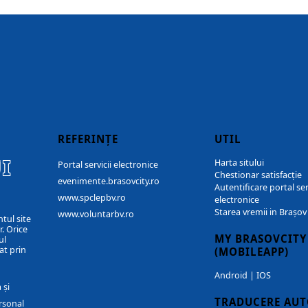
REFERINȚE
UTIL
I
Harta sitului
Portal servicii electronice
Chestionar satisfacție
evenimente.brasovcity.ro
Autentificare portal ser
www.spclepbv.ro
electronice
Starea vremii in Brașov
www.voluntarbv.ro
ntul site
. Orice
MY BRASOVCITY
ul
at prin
(MOBILEAPP)
Android
|
IOS
 și
TRADUCERE AU
rsonal