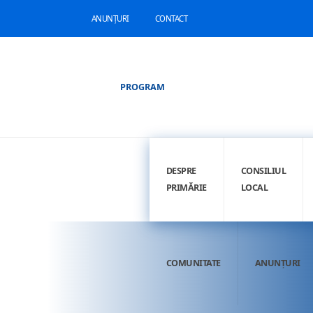
ANUNȚURI
CONTACT
PROGRAM
DESPRE
CONSILIUL
PRIMĂRIE
LOCAL
COMUNITATE
ANUNȚURI