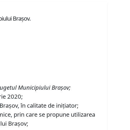
piului Braşov.
ugetul Municipiului Braşov
;
rie 2020;
aşov, în calitate de inițiator;
mice, prin care se propune utilizarea
lui Braşov;