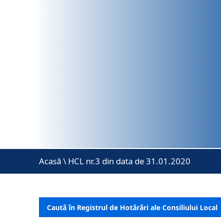
Acasă
\
HCL nr.3 din data de 31.01.2020
Caută în Registrul de Hotărâri ale Consiliului Local