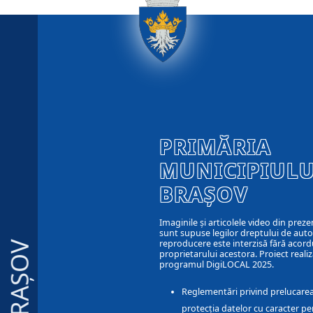
PRIMĂRIA
MUNICIPIULU
BRAȘOV
Imaginile și articolele video din preze
sunt supuse legilor dreptului de autor
reproducere este interzisă fără acord
BRAȘOV
proprietarului acestora. Proiect realiz
programul DigiLOCAL 2025.
Reglementări privind prelucarea
protecția datelor cu caracter pe