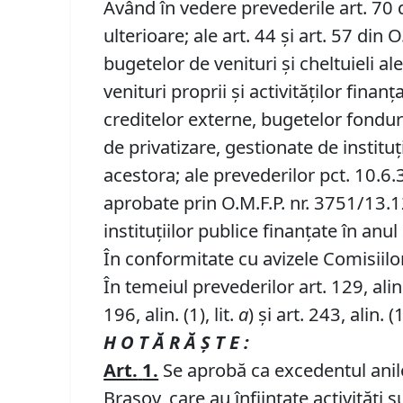
Având în vedere prevederile art. 70 d
ulterioare; ale art. 44 şi art. 57 d
bugetelor de venituri şi cheltuieli al
venituri proprii şi activităţilor finan
creditelor externe, bugetelor fondur
de privatizare, gestionate de institu
acestora; ale prevederilor pct. 10.6
aprobate prin O.M.F.P. nr. 3751/13.1
instituțiilor publice finanțate în an
În conformitate cu avizele Comisiilor d
În temeiul prevederilor art. 129, alin. (
196, alin. (1), lit.
a
) și art. 243, alin. (1
H O T Ă R Ă Ş T E :
Art.
1.
Se aprobă ca excedentul anilo
Braşov, care au înfiinţate activităţi 