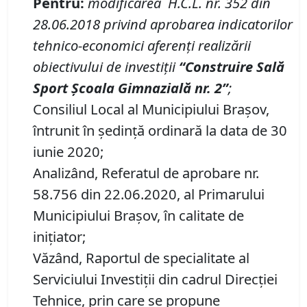
P
entru
:
modificarea H
.
C
.
L
.
nr
.
352
din
28.06.2018
privind aprobarea indicatorilor
tehnico-economici aferen
ț
i realiz
ă
rii
obiectivului de investi
ț
ii
“
Construire Sală
Sport Școala Gimnazială nr.
2”
;
Consiliul Local al Municipiului Brașov,
întrunit în ședință ordinară la data de 30
iunie 2020;
Analizând, Referatul de aprobare nr.
58.756 din 22.06.2020, al Primarului
Municipiului Braşov, în calitate de
inițiator;
Văzând, Raportul de specialitate al
Serviciului Investiții din cadrul Direcţiei
Tehnice, prin care se propune