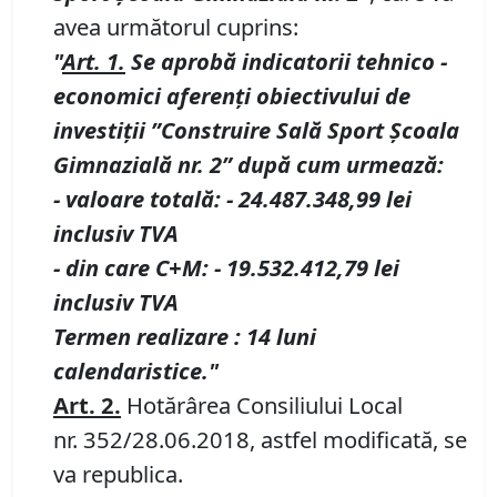
avea următorul cuprins:
"
Art. 1.
Se aprobă
indicatorii tehnico -
economici aferenţi obiectivului de
investiţii
”Construire Sală Sport Școala
Gimnazială nr.
2”
după cum urmează:
-
valoare totală
:
-
24.487.348,99
lei
inclusiv TVA
- din care C+M
:
-
19.532.412,79
lei
inclusiv TVA
Termen realizare : 14 luni
calendaristice."
Art.
2
.
Hotărârea Consiliului Local
nr. 352/28.06.2018, astfel modificată, se
va republica.