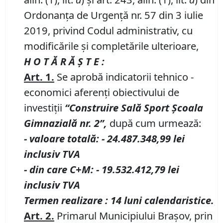
Ordonanța de Urgență nr. 57 din 3 iulie
2019, privind Codul administrativ, cu
modificările și completările ulterioare,
H O T Ă R Ă Ş T E :
Art. 1.
Se aprobă indicatorii tehnico -
economici aferenţi obiectivului de
investiţii
“Construire Sală Sport Şcoala
Gimnazială nr. 2”,
după cum urmează:
-
valoare totală
:
-
24.487.348,99
lei
inclusiv TVA
- din care C+M
:
-
19.532.412,79
lei
inclusiv TVA
Termen realizare : 14 luni calendaristice.
Art. 2.
Primarul Municipiului Braşov, prin