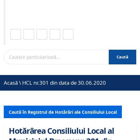
Site-ul oficial al Primariei Municipiului Brasov /
www.brasovcity.ro
Distribuie această pagină.
Caută
Acasă
\
HCL nr.301 din data de 30.06.2020
Caută în Registrul de Hotărâri ale Consiliului Local
Hotărârea Consiliului Local al