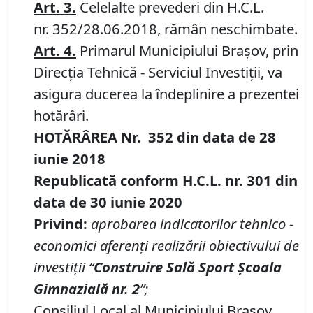
Art.
3
.
Celelalte prevederi din H.C.L.
nr. 352/28.06.2018, rămân neschimbate.
Art.
4
.
Primarul Municipiului Braşov, prin
Direcţia Tehnică - Serviciul Investiţii, va
asigura ducerea la îndeplinire a prezentei
hotărâri.
HOTĂRÂREA Nr.
352
din data de
28
iunie 2018
Republicată conform H.C.L. nr. 301 din
data de 30 iunie 2020
Privind:
aprobarea indicatorilor tehnico -
economici aferenţi realizării obiectivului de
investiţii “
Construire Sală Sport Şcoala
Gimnazială nr. 2
”;
Consiliul Local al Municipiului Brașov,