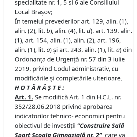
specialitate nr. 1, 5 și 6 ale Consiliului
Local Brașov;
În temeiul prevederilor art. 129, alin. (1),
alin. (2), lit.
b
), alin. (4), lit.
d
), art. 139, alin.
(1), art. 154, alin. (1), alin. (2), art. 196,
alin. (1), lit.
a
) și art. 243, alin. (1), lit.
a
) din
Ordonanța de Urgență nr. 57 din 3 iulie
2019, privind Codul administrativ, cu
modificările și completările ulterioare,
H O T Ă R Ă Ş T E :
Art.
1.
Se modifică Art. 1 din H.C.L. nr.
352/28.06.2018 privind aprobarea
indicatorilor tehnico- economici pentru
obiectivul de investiţii
”Construire Sală
Sport Școala Gimnazială nr.
2”
, care va