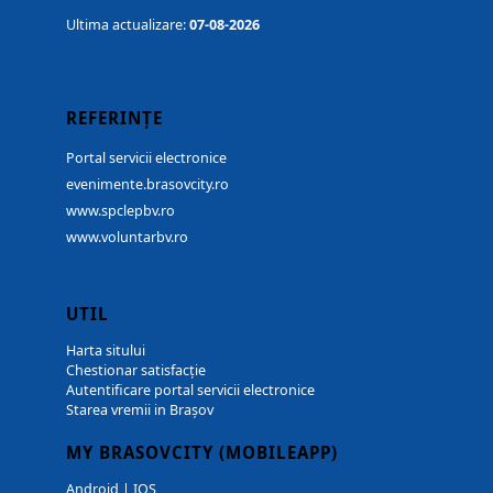
Ultima actualizare:
07-08-2026
REFERINȚE
Portal servicii electronice
evenimente.brasovcity.ro
www.spclepbv.ro
www.voluntarbv.ro
UTIL
Harta sitului
Chestionar satisfacție
Autentificare portal servicii electronice
Starea vremii in Brașov
MY BRASOVCITY (MOBILEAPP)
Android
|
IOS