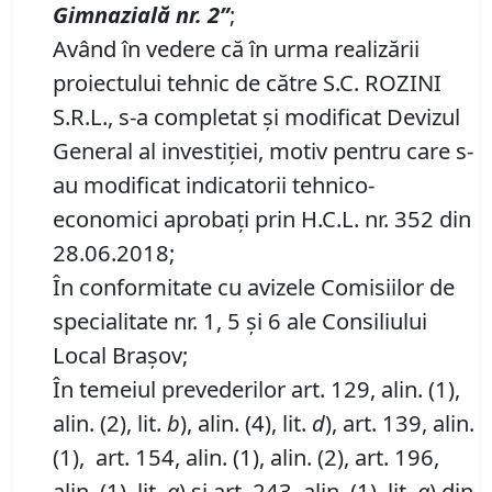
Gimnazială nr.
2”
;
Având în vedere că în urma realizării
proiectului tehnic de către S.C. ROZINI
S.R.L., s-a completat și modificat Devizul
General al investiției, motiv pentru care s-
au modificat indicatorii tehnico-
economici aprobați prin H.C.L. nr. 352 din
28.06.2018;
În conformitate cu avizele Comisiilor de
specialitate nr. 1, 5 și 6 ale Consiliului
Local Brașov;
În temeiul prevederilor art. 129, alin. (1),
alin. (2), lit.
b
), alin. (4), lit.
d
), art. 139, alin.
(1), art. 154, alin. (1), alin. (2), art. 196,
alin. (1), lit.
a
) și art. 243, alin. (1), lit.
a
) din