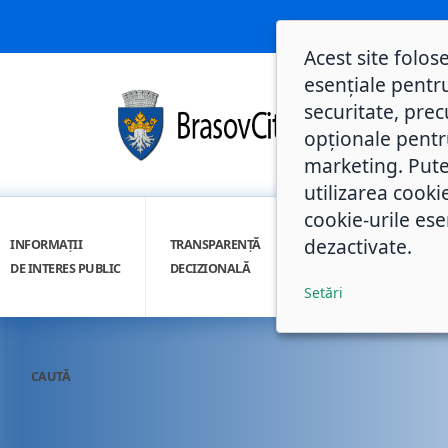
Acest site folos
esențiale pentru
securitate, prec
opționale pentru 
marketing. Pute
utilizarea cooki
cookie-urile ese
dezactivate.
INFORMAȚII
TRANSPARENȚĂ
INTEGRITATE
DE INTERES PUBLIC
DECIZIONALĂ
INSTITUȚIONALĂ
Setări
CAUTĂ