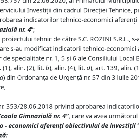
58.757 din 22.06.2020, al Primarului Municipiului 
erviciului Investiții din cadrul Direcţiei Tehnice,
obarea indicatorilor tehnico-economici aferenți rea
zială nr.
4
”;
 proiectului tehnic de către S.C. ROZINI S.R.L., s
care s-au modificat indicatorii tehnico-economici
de specialitate nr. 1, 5 și 6 ale Consiliului Local 
1), alin. (2), lit.
b
), alin. (4), lit.
d
), art. 139, alin. (
a
) din Ordonanța de Urgență nr. 57 din 3 iulie 20
re,
 nr. 353/28.06.2018 privind aprobarea indicatoril
Școala Gimnazială nr.
4”
, care va avea următorul
o - economici aferenţi obiectivului de investiţii
ză: