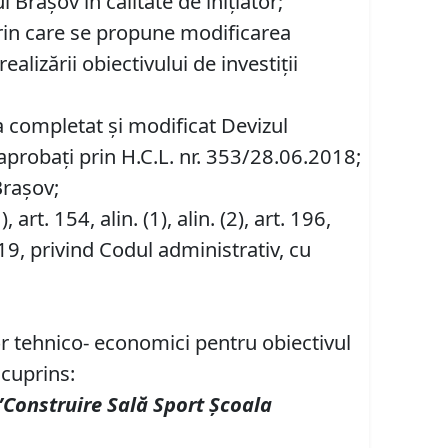
Braşov în calitate de inițiator;
 prin care se propune modificarea
lizării obiectivului de investiții
-a completat și modificat Devizul
 aprobați prin H.C.L. nr. 353/28.06.2018;
Brașov;
1), art. 154, alin. (1), alin. (2), art. 196,
19, privind Codul administrativ, cu
or tehnico- economici pentru obiectivul
 cuprins:
”Construire Sală Sport Școala