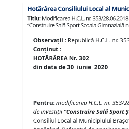
Hotărârea Consiliului Local al Munic
Titlu:
Modificarea H.C.L. nr. 353/28.06.2018 p
“Construire Sală Sport Școala Gimnazială nr.
Observații :
Republică H.C.L. nr. 35
Conținut :
HOTĂRÂREA Nr.
302
din data de
30 iunie
20
20
P
entru
:
modificarea H
.
C
.
L
.
nr
.
353/2
de investi
ț
ii
“
Construire Sală Sport 
Consiliul Local al Municipiului Brașo