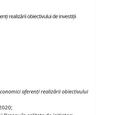
 realizării obiectivului de investiții
economici aferen
ț
i realiz
ă
rii obiectivului
 2020;