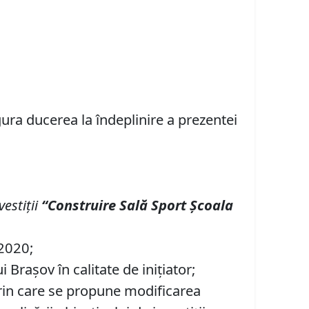
igura ducerea la îndeplinire a prezentei
vestiţii
“Construire Sală Sport Şcoala
 2020;
Braşov în calitate de inițiator;
 prin care se propune modificarea