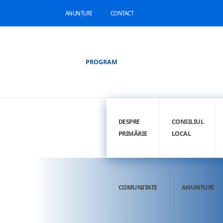
ANUNȚURI
CONTACT
PROGRAM
DESPRE
CONSILIUL
PRIMĂRIE
LOCAL
COMUNITATE
ANUNȚURI