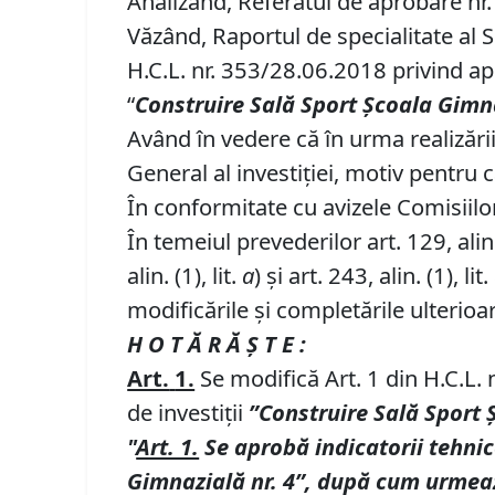
Analizând, Referatul de aprobare nr. 
Văzând, Raportul de specialitate al S
H.C.L. nr. 353/28.06.2018 privind apr
“
Construire Sală Sport Școala Gimna
Având în vedere că în urma realizării
General al investiției, motiv pentru 
În conformitate cu avizele Comisiilor 
În temeiul prevederilor art. 129, alin. (
alin. (1), lit.
a
) și art. 243, alin. (1), lit.
modificările și completările ulterioa
H O T Ă R Ă Ş T E :
Art.
1.
Se modifică Art. 1 din H.C.L.
de investiţii
”Construire Sală Sport 
"
Art. 1.
Se aprobă
indicatorii tehnic
Gimnazială nr.
4”
,
după cum urmea