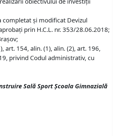
lizării obiectivului de investiții
-a completat și modificat Devizul
 aprobați prin H.C.L. nr. 353/28.06.2018;
Brașov;
1), art. 154, alin. (1), alin. (2), art. 196,
19, privind Codul administrativ, cu
nstruire Sală Sport Şcoala Gimnazială