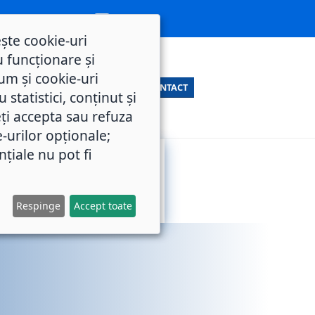
ește cookie-uri
 funcționare și
um și cookie-uri
CONTACT
statistici, conținut și
ți accepta sau refuza
e-urilor opționale;
nțiale nu pot fi
SERVICII
M.O.L.
PUBLICE
Respinge
Accept toate