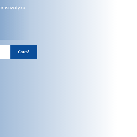
brasovcity.ro
Caută