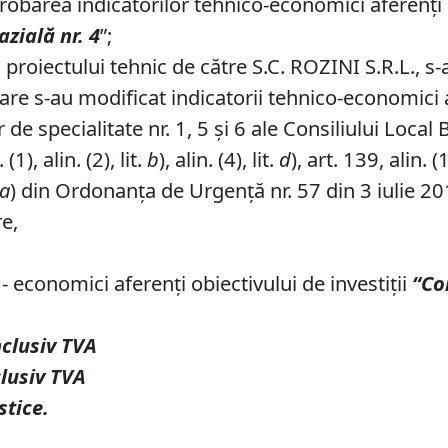
obarea indicatorilor tehnico-economici aferenți rea
zială nr.
4
”;
 proiectului tehnic de către S.C. ROZINI S.R.L., s
care s-au modificat indicatorii tehnico-economici
de specialitate nr. 1, 5 și 6 ale Consiliului Local 
1), alin. (2), lit.
b
), alin. (4), lit.
d
), art. 139, alin. (
a
) din Ordonanța de Urgență nr. 57 din 3 iulie 20
re,
- economici aferenţi obiectivului de investiţii
“Co
nclusiv TVA
clusiv TVA
stice.