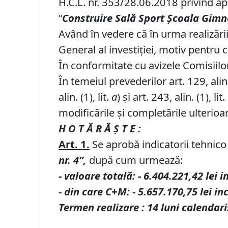
H.C.L. nr. 353/28.06.2018 privind apr
“
Construire Sală Sport Școala Gimna
Având în vedere că în urma realizării
General al investiției, motiv pentru 
În conformitate cu avizele Comisiilor 
În temeiul prevederilor art. 129, alin. (
alin. (1), lit.
a
) și art. 243, alin. (1), lit.
modificările și completările ulterioa
H O T Ă R Ă Ş T E :
Art. 1.
Se aprobă indicatorii tehnico 
nr. 4”,
după cum urmează:
-
valoare totală
:
-
6.404.221,42
lei
i
- din care C+M
:
-
5.657.170,75
lei in
Termen realizare : 14 luni calendari