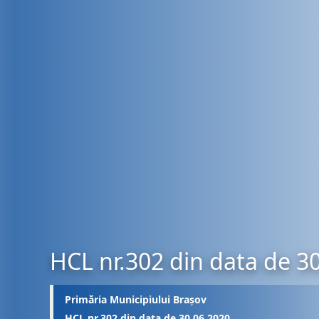
HCL nr.302 din data de 3
Primăria Municipiului Brașov
HCL nr.302 din data de 30.06.2020