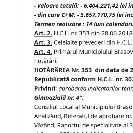
-
valoare totală
:
-
6.404.221,42
lei
i
- din care C+M
:
-
5.657.170,75
lei in
Termen realizare : 14 luni calendari
Ar
t
.
2
.
H.C.L. nr. 353 din 28.06.2018,
Art.
3
.
Celelalte prevederi din H.C.
Art.
4
.
Primarul Municipiului Braşov, 
hotărâri.
HOTĂRÂREA Nr.
353
din data de
Republicată conform H.C.L. nr. 30
Privind:
aprobarea indicatorilor tehni
Gimnazială nr. 4”;
Consiliul Local al Municipiului Brașo
Analizând, Referatul de aprobare nr. 
Văzând, Raportul de specialitate al S