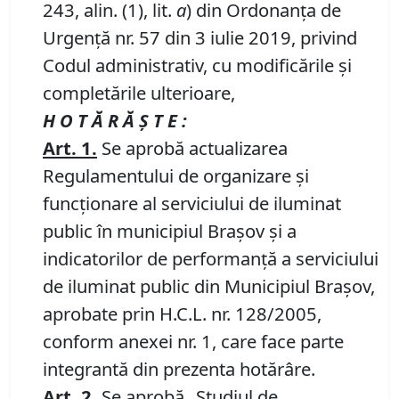
243, alin. (1), lit.
a
) din Ordonanța de
Urgență nr. 57 din 3 iulie 2019, privind
Codul administrativ, cu modificările și
completările ulterioare,
H O T Ă R Ă Ş T E :
Art.
1.
Se aprobă actualizarea
Regulamentului de organizare și
funcționare al serviciului de iluminat
public în municipiul Brașov și a
indicatorilor de performanță a serviciului
de iluminat public din Municipiul Brașov,
aprobate prin H.C.L. nr. 128/2005,
conform anexei nr. 1, care face parte
integrantă din prezenta hotărâre.
Art.
2
.
Se aprobă „Studiul de