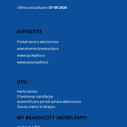
Ultima actualizare:
07-08-2026
REFERINȚE
Portal servicii electronice
evenimente.brasovcity.ro
www.spclepbv.ro
www.voluntarbv.ro
UTIL
Harta sitului
Chestionar satisfacție
Autentificare portal servicii electronice
Starea vremii in Brașov
MY BRASOVCITY (MOBILEAPP)