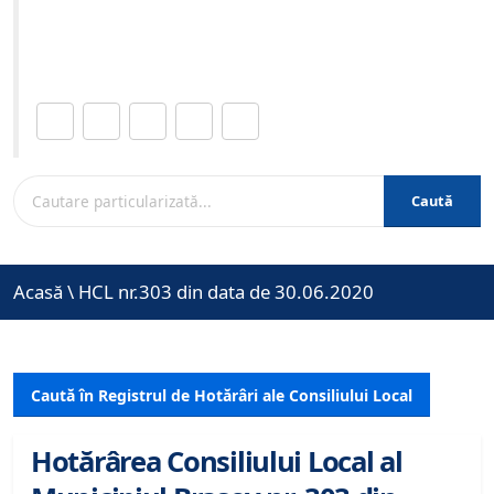
Site-ul oficial al Primariei Municipiului Brasov /
www.brasovcity.ro
Distribuie această pagină.
Caută
Acasă
\
HCL nr.303 din data de 30.06.2020
Caută în Registrul de Hotărâri ale Consiliului Local
Hotărârea Consiliului Local al