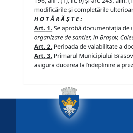
196, alin. (1), lit.
a
) și art. 243, alin. (1
modificările și completările ulterioa
H O T Ă R Ă Ş T E :
Art.
1.
Se aprobă documentaţia de
organizare de şantier, în Braşov, Calea
Art.
2.
Perioada de valabilitate a doc
Art.
3
.
Primarul Municipiului Braşov, 
asigura ducerea la îndeplinire a prez