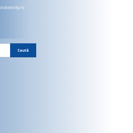
brasovcity.ro
Caută