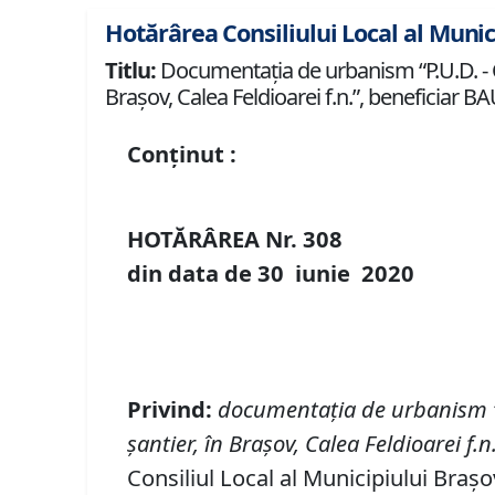
Hotărârea Consiliului Local al Munic
Titlu:
Documentaţia de urbanism “P.U.D. - Co
Braşov, Calea Feldioarei f.n.”, beneficiar 
Conținut :
HOTĂRÂREA Nr.
308
din data de
30 iunie
20
20
Privind:
documentaţi
a de urbanism
şantier, în Braşov, Calea Feldioarei f
.
n
Consiliul Local al Municipiului Brașo