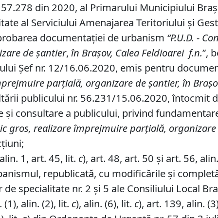
57.278 din 2020, al Primarului Municipiului Braşov,
tate al Serviciului Amenajarea Teritoriului și Ges
 aprobarea documentaţiei de urbanism
“P
.
U
.
D
.
-
Cons
izare de şantier
,
în Braşov, Calea Feldioarei
f
.
n
.
”, 
ctului Şef nr. 12/16.06.2020, emis pentru docum
prejmuire parţială, organizare de şantier, în Braşov
ării publicului nr. 56.231/15.06.2020, întocmit de
e şi consultare a publicului, privind fundament
 gros, realizare împrejmuire parţială, organizare d
ţiuni;
in. 1, art. 45, lit.
c
), art. 48, art. 50 şi art. 56, al
banismul, republicată, cu modificările şi completă
de specialitate nr. 2 și 5 ale Consiliului Local Br
1), alin. (2), lit.
c
), alin. (6), lit.
c
), art. 139, alin. (3)