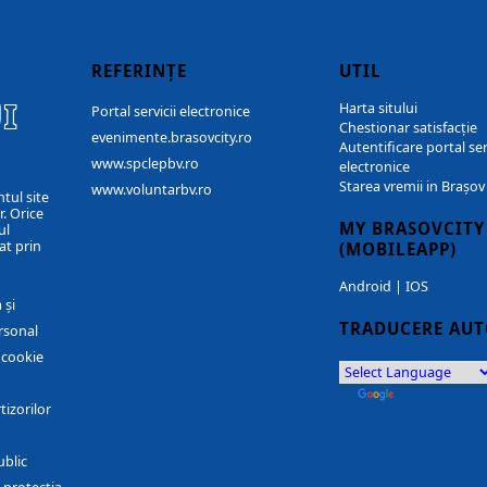
REFERINȚE
UTIL
I
Harta sitului
Portal servicii electronice
Chestionar satisfacție
evenimente.brasovcity.ro
Autentificare portal ser
www.spclepbv.ro
electronice
Starea vremii in Brașov
www.voluntarbv.ro
ntul site
. Orice
MY BRASOVCITY
ul
at prin
(MOBILEAPP)
Android
|
IOS
 și
TRADUCERE AU
rsonal
r cookie
by
Translate
tizorilor
ublic