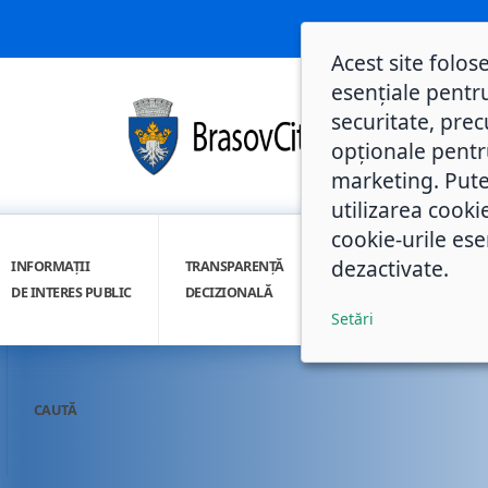
Acest site folos
esențiale pentru
securitate, prec
opționale pentru 
marketing. Pute
utilizarea cooki
cookie-urile ese
dezactivate.
INFORMAȚII
TRANSPARENȚĂ
INTEGRITATE
DE INTERES PUBLIC
DECIZIONALĂ
INSTITUȚIONALĂ
Setări
CAUTĂ