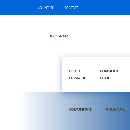
ANUNȚURI
CONTACT
PROGRAM
DESPRE
CONSILIUL
PRIMĂRIE
LOCAL
COMUNITATE
ANUNȚURI