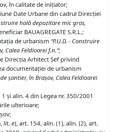
 în calitate de iniţiator;
tiune Date Urbane din cadrul Direcției
truire hală depozitare mic gros,
beneficiar BAUAGREGATE S.R.L.;
entaţia de urbanism
“P
.
U
.
D
.
-
Construire
, Calea Feldioarei f
.
n
.
”
;
 Direcţia Arhitect Şef privind
area documentaţiei de urbanism
e şantier, în Braşov, Calea Feldioarei
in. 1 şi alin. 4 din Legea nr. 350/2001
rile ulterioare;
așov;
, lit.
e
), art. 154, alin. (1), alin. (2), art.