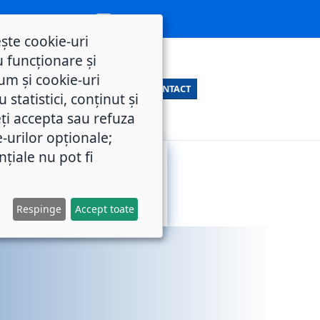
ește cookie-uri
 funcționare și
um și cookie-uri
CONTACT
statistici, conținut și
ți accepta sau refuza
e-urilor opționale;
nțiale nu pot fi
SERVICII
M.O.L.
PUBLICE
Respinge
Accept toate