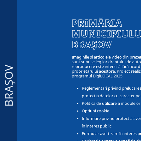
PRIMĂRIA
MUNICIPIULU
BRAȘOV
Imaginile și articolele video din preze
sunt supuse legilor dreptului de autor
reproducere este interzisă fără acord
BRAȘOV
proprietarului acestora. Proiect realiz
programul DigiLOCAL 2025.
Reglementări privind prelucarea
protecția datelor cu caracter pe
Politica de utilizare a modulelo
Optiuni cookie
Informare privind protectia aver
în interes public
Formular avertizare în interes p