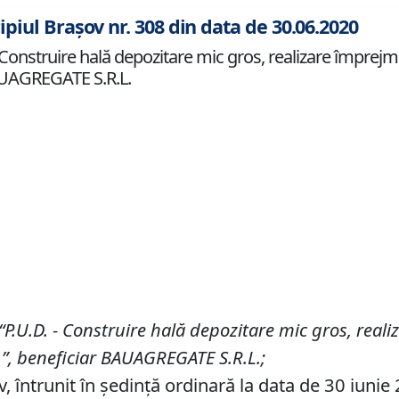
ipiul Brașov nr. 308 din data de 30.06.2020
nstruire hală depozitare mic gros, realizare împrejmuir
BAUAGREGATE S.R.L.
“P
.
U
.
D
.
-
Construire hală depozitare mic gros, reali
.”
,
beneficiar
BAUAGREGATE S
.
R
.
L
.;
v, întrunit în ședință ordinară la data de 30 iunie