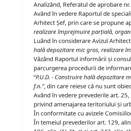
Analizând, Referatul de aprobare nr. 
Având în vedere Raportul de speciali
Arhitect Șef, prin care se propune
realizare împrejmuire parţială, organ
Luând în considerare Avizul Arhite
hală depozitare mic gros, realizare îm
Văzând Raportul informării şi consult
parcurgerea procedurii de informar
“
P
.
U
.
D
.
-
Construire hală depozitare mic
f
.
n
.
”
, din care reiese că nu sunt obiec
Având în vedere prevederile art. 25, al
privind amenajarea teritoriului şi ur
În conformitate cu avizele Comisiilor 
În temeiul prevederilor art. 129, alin. (