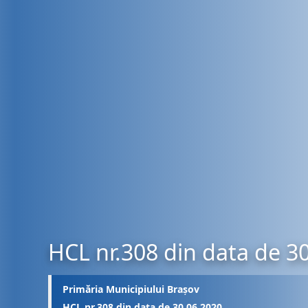
HCL nr.308 din data de 3
Primăria Municipiului Brașov
HCL nr.308 din data de 30.06.2020