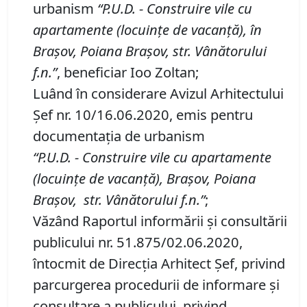
urbanism
“P
.
U
.
D
.
-
Construire vile cu
apartamente (locuinţe de vacanţă), în
Braşov, Poiana Braşov, str. Vânătorului
f
.
n
.”
, beneficiar Ioo Zoltan;
Luând în considerare Avizul Arhitectului
Şef nr. 10/16.06.2020, emis pentru
documentaţia de urbanism
“P
.
U
.
D
.
-
Construire vile cu apartamente
(locuinţe de vacanţă), Braşov, Poiana
Braşov,
str. Vânătorului f
.
n
.
”
;
Văzând Raportul informării şi consultării
publicului nr. 51.875/02.06.2020,
întocmit de Direcţia Arhitect Şef, privind
parcurgerea procedurii de informare şi
consultare a publicului, privind