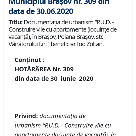
Municipiul Brașov nr. 309 din
data de 30.06.2020
Titlu:
Documentaţia de urbanism “P.U.D. -
Construire vile cu apartamente (locuinţe de
vacanţă), în Braşov, Poiana Braşov, str.
Vânătorului f.n.”, beneficiar Ioo Zoltan.
Conținut :
HOTĂRÂREA Nr.
309
din data de
30 iunie
20
20
Privind:
documentaţi
a de
urbanism
“P
.
U
.
D
.
-
Construire vile cu
apartamente (locuinţe de vacanţă), în