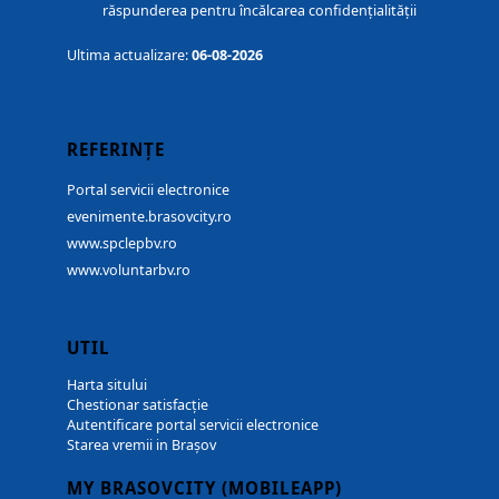
răspunderea pentru încălcarea confidențialității
Ultima actualizare:
06-08-2026
REFERINȚE
Portal servicii electronice
evenimente.brasovcity.ro
www.spclepbv.ro
www.voluntarbv.ro
UTIL
Harta sitului
Chestionar satisfacție
Autentificare portal servicii electronice
Starea vremii in Brașov
MY BRASOVCITY (MOBILEAPP)