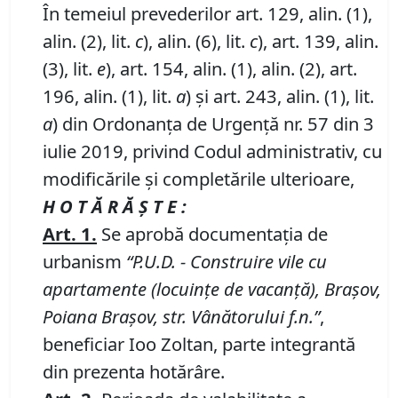
În temeiul prevederilor art. 129, alin. (1),
alin. (2), lit.
c
), alin. (6), lit.
c
), art. 139, alin.
(3), lit.
e
), art. 154, alin. (1), alin. (2), art.
196, alin. (1), lit.
a
) și art. 243, alin. (1), lit.
a
) din Ordonanța de Urgență nr. 57 din 3
iulie 2019, privind Codul administrativ, cu
modificările și completările ulterioare,
H O T Ă R Ă Ş T E :
Art.
1.
Se aprobă documentaţia de
urbanism
“P
.
U
.
D
.
-
Construire vile cu
apartamente (locuinţe de vacanţă), Braşov,
Poiana Braşov, str. Vânătorului f
.
n
.
”
,
beneficiar Ioo Zoltan, parte integrantă
din prezenta hotărâre.