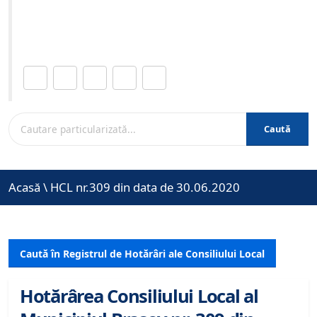
Site-ul oficial al Primariei Municipiului Brasov /
www.brasovcity.ro
Distribuie această pagină.
Caută
Acasă
\
HCL nr.309 din data de 30.06.2020
Caută în Registrul de Hotărâri ale Consiliului Local
Hotărârea Consiliului Local al