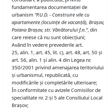
fundamentarea documentaţiei de
urbanism
“P
.
U
.
D
.
-
Construire vile cu
apartamente (locuinţe de vacanţă), Braşov,
Poiana Braşov, str. Vânătorului f
.
n
.
”
, din
care reiese că nu sunt obiecţiuni;
Având în vedere prevederile art.
25, alin. 1, art. 45, lit. c), art. 48, art. 50 şi
art. 56, alin. 1 şi alin. 4 din Legea nr.
350/2001 privind amenajarea teritoriului
şi urbanismul, republicată, cu
modificările şi completările ulterioare;
În conformitate cu avizele Comisiilor de
specialitate nr. 2 și 5 ale Consiliului Local
Brașov;