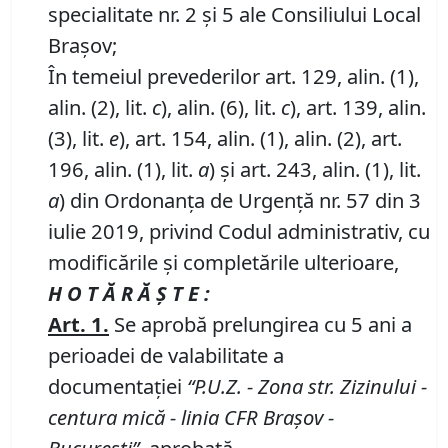
specialitate nr. 2 și 5 ale Consiliului Local
Brașov;
În temeiul prevederilor art. 129, alin. (1),
alin. (2), lit.
c
), alin. (6), lit.
c
), art. 139, alin.
(3), lit.
e
), art. 154, alin. (1), alin. (2), art.
196, alin. (1), lit.
a
) și art. 243, alin. (1), lit.
a
) din Ordonanța de Urgență nr. 57 din 3
iulie 2019, privind Codul administrativ, cu
modificările și completările ulterioare,
H O T Ă R Ă Ş T E :
Art.
1
.
Se aprobă prelungirea cu 5 ani a
perioadei de valabilitate a
documentaţiei
“P
.
U
.
Z
.
-
Zona
str.
Zizinului -
centura mică - linia CFR Braşov -