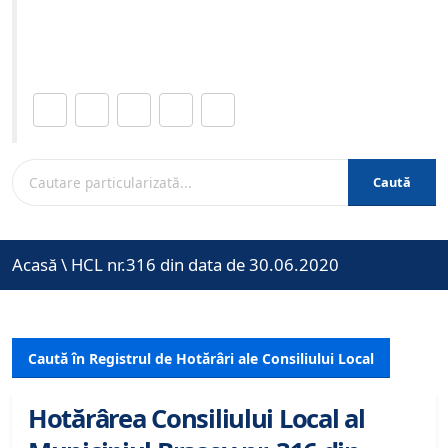
Site-ul oficial al Primariei Municipiului Brasov /
www.brasovcity.ro
Distribuie această pagină.
Caută
Acasă
\
HCL nr.316 din data de 30.06.2020
Caută în Registrul de Hotărâri ale Consiliului Local
Hotărârea Consiliului Local al