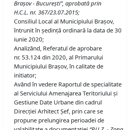
Braşov
-
Bucureşti”
,
aprobată prin
H
.
C
.
L
.
nr.
367/23.07.2015
;
Consiliul Local al Municipiului Brașov,
întrunit în ședință ordinară la data de 30
iunie 2020;
Analizând, Referatul de aprobare
nr. 53.124 din 2020, al Primarului
Municipiului Braşov, în calitate de
initiator;
Având în vedere Raportul de specialitate
al Serviciului Amenajarea Teritoriului și
Gestiune Date Urbane din cadrul
Direcției Arhitect Șef, prin care se
propune prelungirea perioadei de
valabilitate a documentaţiei
“P
.
U
.
Z
. -
Zona