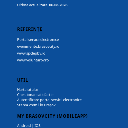
Ultima actualizare:
06-08-2026
REFERINȚE
Portal servicii electronice
evenimente.brasovcity.ro
www.spclepbv.ro
www.voluntarbv.ro
UTIL
Harta sitului
Chestionar satisfacție
Autentificare portal servicii electronice
Starea vremii in Brașov
MY BRASOVCITY (MOBILEAPP)
Android
|
IOS