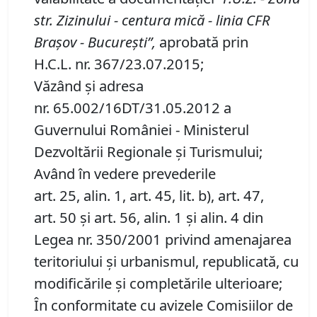
str.
Zizinului - centura mică -
linia CFR
Braşov
-
Bucureşti”
,
aprobată prin
H.C.L. nr. 367/23.07.2015;
Văzând şi adresa
nr. 65.002/16DT/31.05.2012 a
Guvernului României - Ministerul
Dezvoltării Regionale şi Turismului;
Având în vedere prevederile
art. 25, alin. 1, art. 45, lit. b), art. 47,
art. 50 şi art. 56, alin. 1 şi alin. 4 din
Legea nr. 350/2001 privind amenajarea
teritoriului şi urbanismul, republicată, cu
modificările și completările ulterioare;
În conformitate cu avizele Comisiilor de