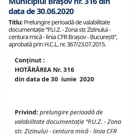
Municipiul Brașov nr. 316 din
data de 30.06.2020
Titlu:
Prelungire perioadă de valabilitate
documentaţie “P.U.Z. - Zona str. Zizinului -
centura mică - linia CFR Braşov - Bucureşti”,
aprobată prin H.C.L. nr. 367/23.07.2015.
Conținut :
HOTĂRÂREA Nr.
316
din data de
30 iunie
20
20
Privind
:
prelungire perioa
dă de
valabilitate documentaţie “P
.
U
.
Z
. -
Zona
str.
Zizinului - centura mică -
linia CFR