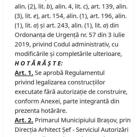
alin. (2), lit.
b
), alin. 4, lit.
c
), art. 139, alin.
(3), lit.
e
), art. 154, alin. (1), art. 196, alin.
(1), lit.
a
) și art. 243, alin. (1), lit.
a
) din
Ordonanța de Urgență nr. 57 din 3 iulie
2019, privind Codul administrativ, cu
modificările și completările ulterioare,
H O T Ă R Ă Ş T E:
Art. 1.
Se aprobă Regulamentul
privind legalizarea construcţiilor
executate fără autorizaţie de construire,
conform Anexei, parte integrantă din
prezenta hotărâre.
Art. 2.
Primarul Municipiului Brașov, prin
Direcția Arhitect Șef - Serviciul Autorizări