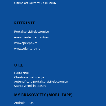
Ultima actualizare:
07-08-2026
REFERINȚE
Portal servicii electronice
evenimente.brasovcity.ro
www.spclepbv.ro
www.voluntarbv.ro
UTIL
Harta sitului
Chestionar satisfacție
Autentificare portal servicii electronice
Starea vremii in Brașov
MY BRASOVCITY (MOBILEAPP)
Android
|
IOS