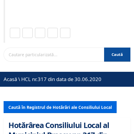
Site-ul oficial al Primariei Municipiului Brasov /
www.brasovcity.ro
Distribuie această pagină.
Caută
Acasă
\
HCL nr.317 din data de 30.06.2020
Caută în Registrul de Hotărâri ale Consiliului Local
Hotărârea Consiliului Local al