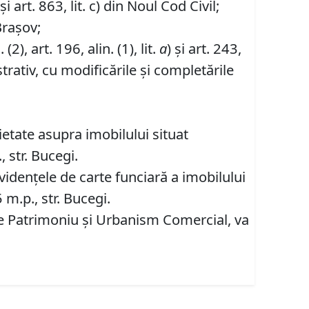
i art. 863, lit. c) din Noul Cod Civil;
Brașov;
. (2), art. 196, alin. (1), lit.
a
) și art. 243,
rativ, cu modificările și completările
etate asupra imobilului situat
 str. Bucegi.
videnţele de carte funciară a imobilului
 m.p., str. Bucegi.
are Patrimoniu şi Urbanism Comercial, va