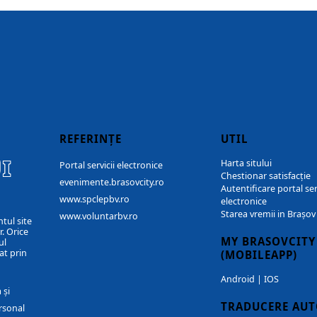
REFERINȚE
UTIL
I
Harta sitului
Portal servicii electronice
Chestionar satisfacție
evenimente.brasovcity.ro
Autentificare portal ser
www.spclepbv.ro
electronice
Starea vremii in Brașov
www.voluntarbv.ro
ntul site
. Orice
MY BRASOVCITY
ul
at prin
(MOBILEAPP)
Android
|
IOS
 și
TRADUCERE AU
rsonal