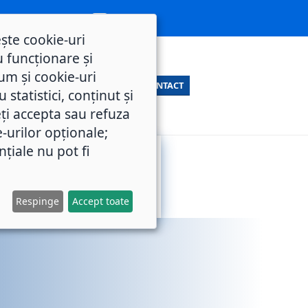
ește cookie-uri
 funcționare și
um și cookie-uri
CONTACT
statistici, conținut și
ți accepta sau refuza
e-urilor opționale;
nțiale nu pot fi
SERVICII
M.O.L.
PUBLICE
Respinge
Accept toate