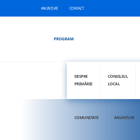
ANUNȚURI
CONTACT
PROGRAM
DESPRE
CONSILIUL
PRIMĂRIE
LOCAL
COMUNITATE
ANUNȚURI