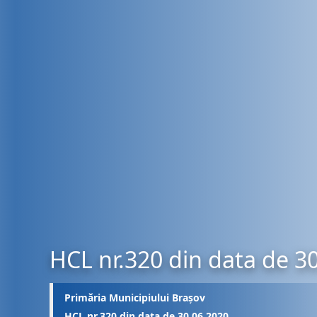
HCL nr.320 din data de 3
Primăria Municipiului Brașov
HCL nr.320 din data de 30.06.2020