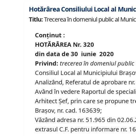
Hotărârea Consiliului Local al Munic
Titlu:
Trecerea în domeniul public al Municip
Conținut :
HOTĂRÂREA Nr.
320
din data de
30 iunie
20
20
P
rivind
:
t
recerea în domeniul public 
Consiliul Local al Municipiului Brașo
Analizând, Referatul de aprobare nr. 
Având în vedere Raportul de speciali
Arhitect Șef, prin care se propune tr
Brașov, nr. cad. 163639;
Văzând adresa nr. 51.965 din 02.06.2
extrasul C.F. pentru informare nr. 