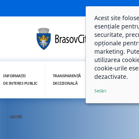
Acest site folos
esențiale pentru
securitate, prec
opționale pentru 
marketing. Pute
utilizarea cooki
cookie-urile ese
dezactivate.
INFORMAȚII
TRANSPARENȚĂ
INTEGRITATE
DE INTERES PUBLIC
DECIZIONALĂ
INSTITUȚIONALĂ
Setări
CAUTĂ