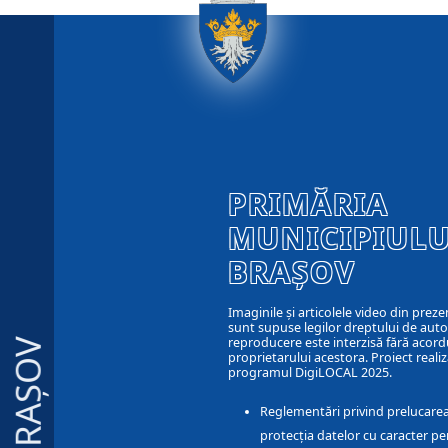
PRIMĂRIA
MUNICIPIULU
BRAȘOV
Imaginile și articolele video din preze
sunt supuse legilor dreptului de autor
reproducere este interzisă fără acord
BRAȘOV
proprietarului acestora. Proiect realiz
programul DigiLOCAL 2025.
Reglementări privind prelucarea
protecția datelor cu caracter pe