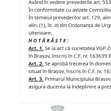
Având în vedere prevederile art. 553, a
În conformitate cu avizele Comisiilor 
În temeiul prevederilor art. 129, alin. (
alin. (1), lit.
a
) din Ordonanța de Urgen
ulterioare,
H O T Ă R Ă Ş T E :
Art. 1.
Se ia act că societatea VGP Z
în Braşov, înscris în C.F. nr. 163639
Art. 2.
Se aprobă trecerea în domeniul
situat în Braşov, înscris în C.F. nr. 
Art.
3.
Primarul Municipiului Braşov,
asigura ducerea la îndeplinire a prez