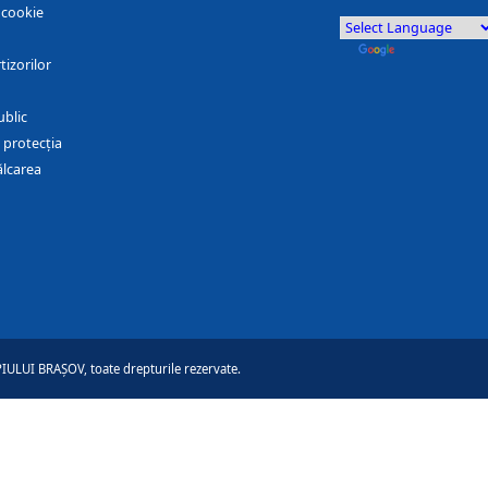
r cookie
by
Translate
tizorilor
ublic
 protecția
ălcarea
ULUI BRAȘOV, toate drepturile rezervate.