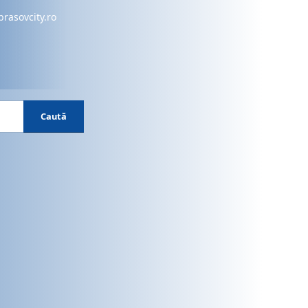
brasovcity.ro
Caută