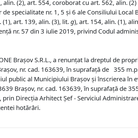
lin. (2), art. 554, coroborat cu art. 562, alin. (2) ș
de specialitate nr. 1, 5 și 6 ale Consiliului Local 
1), art. 139, alin. (3), lit.
g
), art. 154, alin. (1), alin
ță nr. 57 din 3 iulie 2019, privind Codul administ
ONE Brașov S.R.L., a renunțat la dreptul de propri
 Brașov, nr. cad. 163639, în suprafață de 355 m.p.,
 public al Municipiului Braşov şi înscrierea în e
163639 Brașov, nr. cad. 163639, în suprafață de 355
 prin Direcţia Arhitect Şef - Serviciul Administr
entei hotărâri.