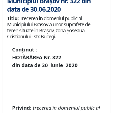
Municipiul Brașov nr. 322 din
data de 30.06.2020
Titlu:
Trecerea în domeniul public al
Municipiului Braşov a unor suprafeţe de
teren situate în Braşov, zona Șoseaua
Cristianului - str. Bucegi.
Conținut :
HOTĂRÂREA Nr.
322
din data de
30 iunie
20
20
P
rivind
:
t
recerea în domeniul public al