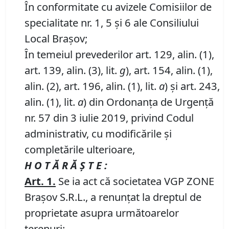
În conformitate cu avizele Comisiilor de
specialitate nr. 1, 5 și 6 ale Consiliului
Local Brașov;
În temeiul prevederilor art. 129, alin. (1),
art. 139, alin. (3), lit.
g
), art. 154, alin. (1),
alin. (2), art. 196, alin. (1), lit.
a
) și art. 243,
alin. (1), lit.
a
) din Ordonanța de Urgență
nr. 57 din 3 iulie 2019, privind Codul
administrativ, cu modificările și
completările ulterioare,
H O T Ă R Ă Ş T E :
Art. 1.
Se ia act că societatea VGP ZONE
Brașov S.R.L., a renunțat la dreptul de
proprietate asupra următoarelor
terenuri: