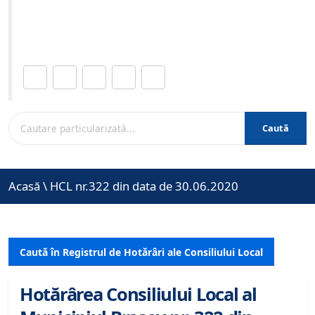
Site-ul oficial al Primariei Municipiului Brasov /
www.brasovcity.ro
Distribuie această pagină.
Caută
Acasă
\
HCL nr.322 din data de 30.06.2020
Caută în Registrul de Hotărâri ale Consiliului Local
Hotărârea Consiliului Local al