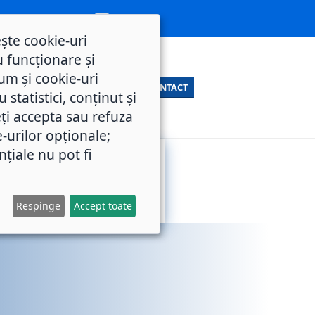
ește cookie-uri
 funcționare și
um și cookie-uri
CONTACT
statistici, conținut și
ți accepta sau refuza
e-urilor opționale;
nțiale nu pot fi
SERVICII
M.O.L.
PUBLICE
Respinge
Accept toate