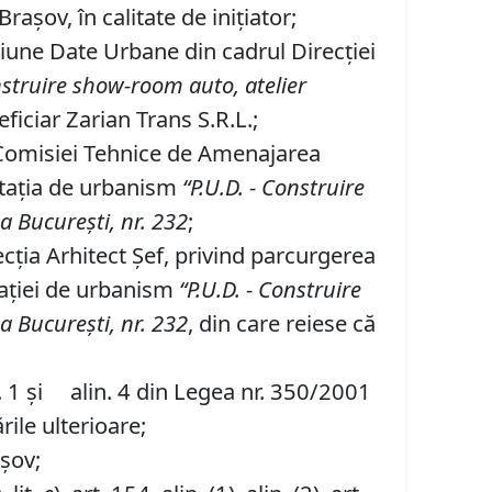
aşov, în calitate de iniţiator;
tiune Date Urbane din cadrul Direcției
struire show-room auto, atelier
eficiar Zarian Trans S.R.L.;
i Comisiei Tehnice de Amenajarea
ntaţia de urbanism
“P
.
U
.
D
.
-
Construire
a Bucureşti, nr. 232
;
cţia Arhitect Şef, privind parcurgerea
taţiei de urbanism
“P
.
U
.
D
.
-
Construire
a Bucureşti, nr. 232
, din care reiese că
alin. 1 şi alin. 4 din Legea nr. 350/2001
rile ulterioare;
așov;