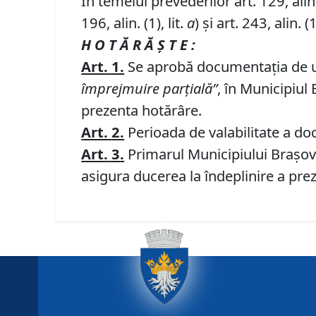
În temeiul prevederilor art. 129, alin. (
196, alin. (1), lit.
a
) și art. 243, alin. (1
H O T Ă R Ă Ş T E :
Art.
1.
Se aprobă documentaţia de
împrejmuire parţială
”
, în Municipiul
prezenta hotărâre.
Art.
2.
Perioada de valabilitate a doc
Art.
3
.
Primarul Municipiului Braşov, 
asigura ducerea la îndeplinire a prez