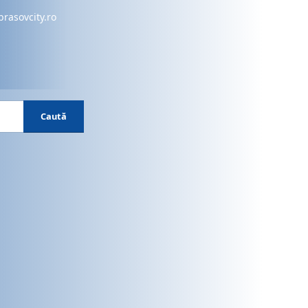
brasovcity.ro
Caută