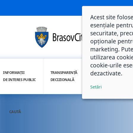
Acest site folos
esențiale pentru
securitate, prec
opționale pentru 
marketing. Pute
utilizarea cooki
cookie-urile ese
dezactivate.
INFORMAȚII
TRANSPARENȚĂ
INTEGRITATE
DE INTERES PUBLIC
DECIZIONALĂ
INSTITUȚIONALĂ
Setări
CAUTĂ