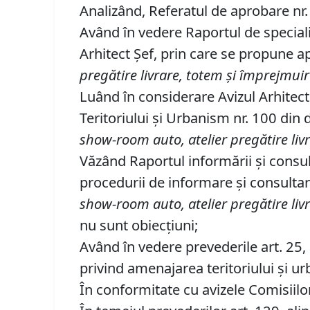
Analizând, Referatul de aprobare nr. 
Având în vedere Raportul de speciali
Arhitect Șef, prin care se propune
pregătire livrare, totem şi împrejmuir
Luând în considerare Avizul Arhitec
Teritoriului şi Urbanism nr. 100 di
show-room auto, atelier pregătire livr
Văzând Raportul informării şi consul
procedurii de informare şi consult
show-room auto, atelier pregătire livr
nu sunt obiecţiuni;
Având în vedere prevederile art. 25, al
privind amenajarea teritoriului şi ur
În conformitate cu avizele Comisiilor 