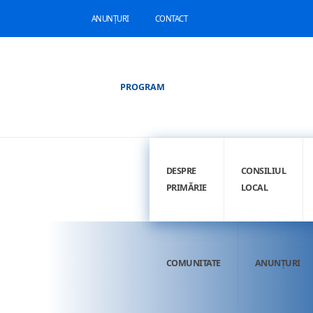
ANUNȚURI
CONTACT
PROGRAM
DESPRE
CONSILIUL
PRIMĂRIE
LOCAL
COMUNITATE
ANUNȚURI