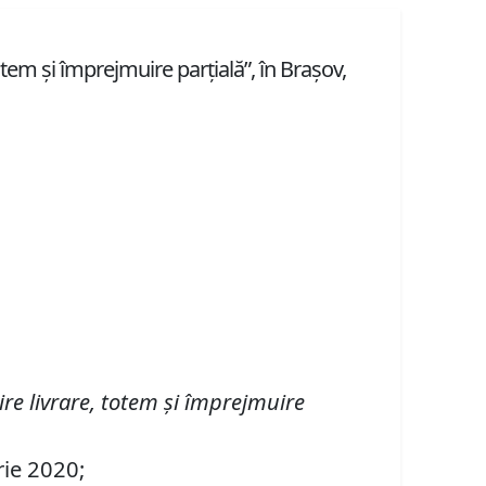
em şi împrejmuire parţială”, în Braşov,
re livrare, totem şi împrejmuire
rie 2020;