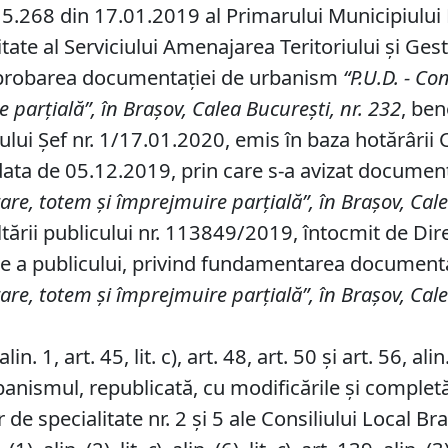
5.268 din 17.01.2019 al Primarului Municipiului Br
tate al Serviciului Amenajarea Teritoriului și Ges
 aprobarea documentaţiei de urbanism
“P
.
U
.
D
.
-
Con
e parţială
”, în Braşov,
Calea Bucureşti, nr. 232
, ben
tului Şef nr. 1/17.01.2020, emis în baza hotărâri
n data de 05.12.2019, prin care s-a avizat docume
are, totem şi împrejmuire parţială”, în Braşov, Cale
tării publicului nr. 113849/2019, întocmit de Dire
are a publicului, privind fundamentarea documen
are, totem şi împrejmuire parţială”, în Braşov, Cale
in. 1, art. 45, lit. c), art. 48, art. 50 şi art. 56, 
banismul, republicată, cu modificările şi completă
de specialitate nr. 2 și 5 ale Consiliului Local Br