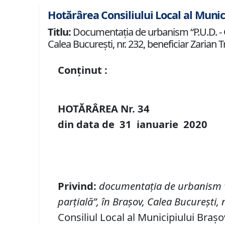
Hotărârea Consiliului Local al Munic
Titlu:
Documentaţia de urbanism “P.U.D. - Co
Calea Bucureşti, nr. 232, beneficiar Zarian T
Conținut :
HOTĂRÂREA Nr.
34
din data de
31 ianuarie
20
20
Privind
:
documentaţi
a de urbanism
parţială
”, în Braşov,
Calea Bucureşti, 
Consiliul Local al Municipiului Brașo