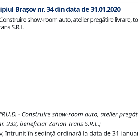
ipiul Brașov nr. 34 din data de 31.01.2020
nstruire show-room auto, atelier pregătire livrare, tot
rans S.R.L.
“P
.
U
.
D
.
-
Construire show-room auto, atelier pregăti
nr. 232
, beneficiar Zarian Trans S
.
R
.
L
.;
v, întrunit în ședință ordinară la data de 31 ianua