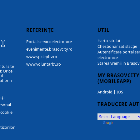
REFERINȚE
UTIL
I
Harta sitului
Portal servicii electronice
Chestionar satisfacție
evenimente.brasovcity.ro
Autentificare portal ser
www.spclepbv.ro
electronice
Starea vremii in Brașov
www.voluntarbv.ro
ntul site
. Orice
MY BRASOVCITY
ul
at prin
(MOBILEAPP)
Android
|
IOS
 și
TRADUCERE AU
rsonal
r cookie
by
Translate
tizorilor