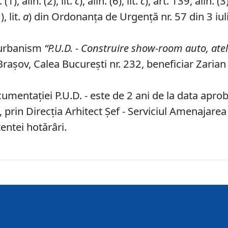
1), alin. (2), lit.
c
), alin. (6), lit.
c
), art. 139, alin. (3)
), lit.
a
) din Ordonanța de Urgență nr. 57 din 3 iul
 urbanism
“P
.
U
.
D
.
-
Construire show-room auto, ateli
 Braşov, Calea Bucureşti nr. 232, beneficiar Zarian
umentaţiei P.U.D. - este de 2 ani de la data aprobă
prin Direcţia Arhitect Şef - Serviciul Amenajarea
entei hotărâri.