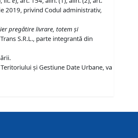
, lit.
e
), art. 154, alin. (1), alin. (2), art.
ie 2019, privind Codul administrativ,
er pregătire livrare, totem şi
 Trans S.R.L., parte integrantă din
rii.
 Teritoriului şi Gestiune Date Urbane, va