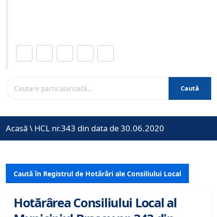
Site-ul oficial al Primariei Municipiului Brasov /
www.brasovcity.ro
Distribuie această pagină.
Caută
Acasă
\
HCL nr.343 din data de 30.06.2020
Caută în Registrul de Hotărâri ale Consiliului Local
Hotărârea Consiliului Local al