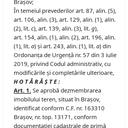
Brașov;
În temeiul prevederilor art. 87, alin. (5),
art. 106, alin. (3), art. 129, alin. (1), alin.
(2), lit.
c
), art. 139, alin. (3), lit.
g
),
art. 154, alin. (1), alin. (2), art. 196, alin.
(1), lit.
a
) și art. 243, alin. (1), lit.
a
) din
Ordonanța de Urgență nr. 57 din 3 iulie
2019, privind Codul administrativ, cu
modificările și completările ulterioare,
H O T Ă R Ă Ş T E :
Art. 1.
Se aprobă dezmembrarea
imobilului teren, situat în Brașov,
identificat conform C.F. nr. 163310
Brașov, nr. top. 13171, conform
documentației cadastrale de primă