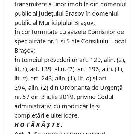
transmitere a unor imobile din domeniul
public al Județului Brașov în domeniul
public al Municipiului Brașov;
În conformitate cu avizele Comisiilor de
specialitate nr. 1 și 5 ale Consiliului Local
Brașov;
În temeiul prevederilor art. 129, alin. (2),
lit.
c
), art. 139, alin. (2), art. 196, alin. (1),
lit.
a
), art. 243, alin. (1), lit.
a
) și art.
294, alin. (2) din Ordonanța de Urgență
nr. 57 din 3 iulie 2019, privind Codul
administrativ, cu modificările și
completările ulterioare,
H O T Ă R Ă Ş T E :
Art.
1
.
Se aprobă cererea privind