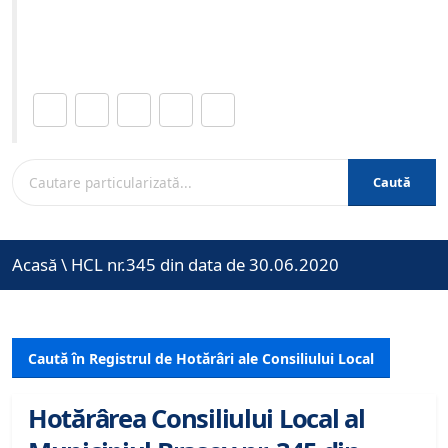
Site-ul oficial al Primariei Municipiului Brasov /
www.brasovcity.ro
Distribuie această pagină.
Caută
Acasă
\
HCL nr.345 din data de 30.06.2020
Caută în Registrul de Hotărâri ale Consiliului Local
Hotărârea Consiliului Local al