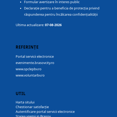
Formular avertizare în interes public
Declarație pentru a beneficia de protecția privind
răspunderea pentru încălcarea confidențialității
Ultima actualizare:
07-08-2026
REFERINȚE
Portal servicii electronice
evenimente.brasovcity.ro
www.spclepbv.ro
www.voluntarbv.ro
UTIL
Harta sitului
Chestionar satisfacție
Autentificare portal servicii electronice
Starea vremii in Brașov