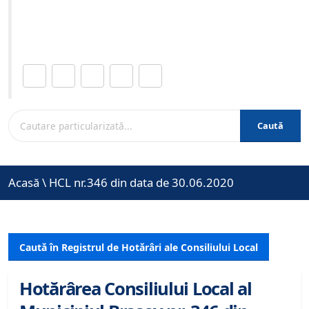
Site-ul oficial al Primariei Municipiului Brasov /
www.brasovcity.ro
Distribuie această pagină.
Caută
Acasă
\
HCL nr.346 din data de 30.06.2020
Caută în Registrul de Hotărâri ale Consiliului Local
Hotărârea Consiliului Local al