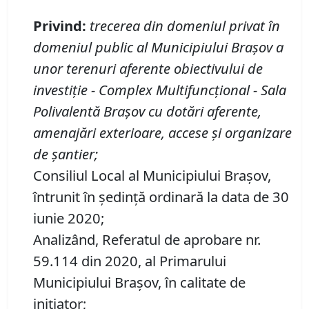
Privind:
trecerea din domeniul privat
î
n
domeniul public al Municipiului Bra
ș
ov a
unor terenuri aferente obiectivului de
investi
ț
ie
- Complex Multifunc
ț
ional
-
Sala
Polivalent
ă
Bra
ș
ov cu dot
ă
ri aferente,
amenaj
ă
ri exterioare, accese
ș
i organizare
de
ș
antier
;
Consiliul Local al Municipiului Brașov,
întrunit în ședință ordinară la data de 30
iunie 2020;
Analizând, Referatul de aprobare nr.
59.114 din 2020, al Primarului
Municipiului Brașov, în calitate de
inițiator;