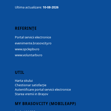
Ultima actualizare:
10-08-2026
REFERINȚE
Portal servicii electronice
evenimente.brasovcity.ro
www.spclepbv.ro
www.voluntarbv.ro
UTIL
Harta sitului
Chestionar satisfacție
Autentificare portal servicii electronice
Starea vremii in Brașov
MY BRASOVCITY (MOBILEAPP)