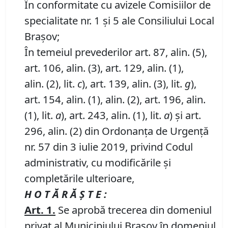
În conformitate cu avizele Comisiilor de
specialitate nr. 1 și 5 ale Consiliului Local
Brașov;
În temeiul prevederilor art. 87, alin. (5),
art. 106, alin. (3), art. 129, alin. (1),
alin. (2), lit.
c
), art. 139, alin. (3), lit.
g
),
art. 154, alin. (1), alin. (2), art. 196, alin.
(1), lit.
a
), art. 243, alin. (1), lit.
a
) și art.
296, alin. (2) din Ordonanța de Urgență
nr. 57 din 3 iulie 2019, privind Codul
administrativ, cu modificările și
completările ulterioare,
H O T Ă R Ă Ş T E :
Art.
1.
Se aprobă trecerea din domeniul
privat al Municipiului Brașov în domeniul