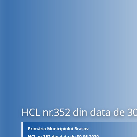
HCL nr.352 din data de 3
Primăria Municipiului Brașov
HCL nr.352 din data de 30.06.2020