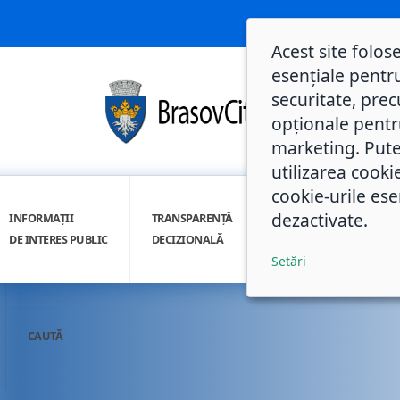
Acest site folos
esențiale pentru
securitate, prec
opționale pentru 
marketing. Pute
utilizarea cooki
cookie-urile ese
dezactivate.
INFORMAȚII
TRANSPARENȚĂ
INTEGRITATE
DE INTERES PUBLIC
DECIZIONALĂ
INSTITUȚIONALĂ
Setări
CAUTĂ