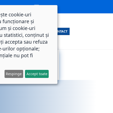
ește cookie-uri
 funcționare și
um și cookie-uri
CONTACT
statistici, conținut și
ți accepta sau refuza
e-urilor opționale;
nțiale nu pot fi
SERVICII
M.O.L.
PUBLICE
Respinge
Accept toate