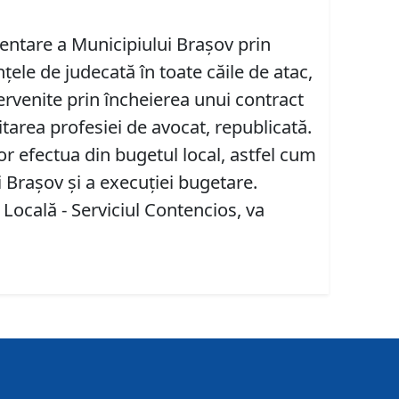
zentare a Municipiului Braşov prin
ţele de judecată în toate căile de atac,
tervenite prin încheierea unui contract
itarea profesiei de avocat, republicată.
or efectua din bugetul local, astfel cum
i Braşov şi a execuţiei bugetare.
 Locală - Serviciul Contencios, va