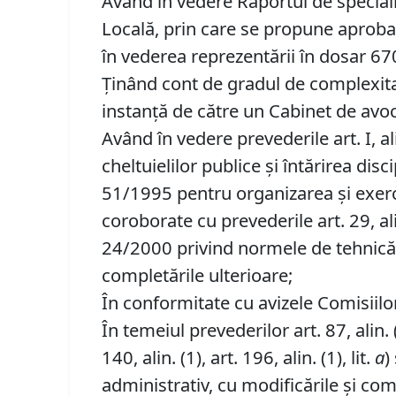
Având în vedere Raportul de specialit
Locală, prin care se propune aprobarea
în vederea reprezentării în dosar 67
Ţinând cont de gradul de complexitat
instanţă de către un Cabinet de avo
Având în vedere prevederile art. I, al
cheltuielilor publice şi întărirea dis
51/1995 pentru organizarea şi exerci
coroborate cu prevederile art. 29, alin.
24/2000 privind normele de tehnică l
completările ulterioare;
În conformitate cu avizele Comisiilor 
În temeiul prevederilor art. 87, alin. (5)
140, alin. (1), art. 196, alin. (1), lit.
a
)
administrativ, cu modificările şi com