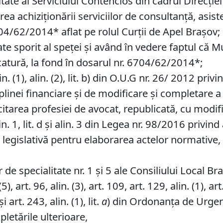
ate al Serviciului Contencios din cadrul Direcţiei
 achiziţionării serviciilor de consultanţă, asisten
04/62/2014* aflat pe rolul Curţii de Apel Braşov;
e sporit al speţei şi având în vedere faptul că Mu
catură, la fond în dosarul nr. 6704/62/2014*;
in. (1), alin. (2), lit. b) din O.U.G nr. 26/ 2012 pr
ciplinei financiare şi de modificare şi completare a
tarea profesiei de avocat, republicată, cu modific
 1, lit. d şi alin. 3 din Legea nr. 98/2016 privind a
egislativă pentru elaborarea actelor normative, r
de specialitate nr. 1 și 5 ale Consiliului Local Br
, art. 96, alin. (3), art. 109, art. 129, alin. (1), art.
 și art. 243, alin. (1), lit.
a
) din Ordonanța de Urgenț
pletările ulterioare,