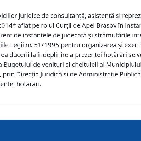
ciilor juridice de consultanţă, asistenţă şi repre
4* aflat pe rolul Curţii de Apel Braşov în instan
rent de instanţele de judecată şi strămutările in
ile Legii nr. 51/1995 pentru organizarea şi exerc
ea ducerii la îndeplinire a prezentei hotărâri se v
ugetului de venituri şi cheltuieli al Municipiulu
prin Direcţia Juridică şi de Administraţie Publică
entei hotărâri.