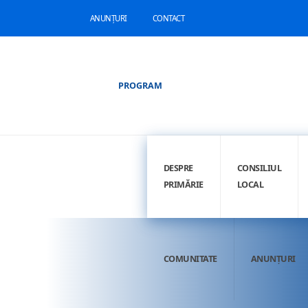
ANUNȚURI
CONTACT
PROGRAM
DESPRE
CONSILIUL
PRIMĂRIE
LOCAL
COMUNITATE
ANUNȚURI