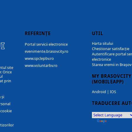
REFERINȚE
UTIL
I
Harta sitului
Portal servicii electronice
Chestionar satisfacție
evenimente.brasovcity.ro
Autentificare portal ser
www.spclepbv.ro
electronice
Starea vremii in Brașov
www.voluntarbv.ro
ntul site
. Orice
MY BRASOVCITY
ul
at prin
(MOBILEAPP)
Android
|
IOS
 și
TRADUCERE AU
rsonal
r cookie
by
Translate
tizorilor