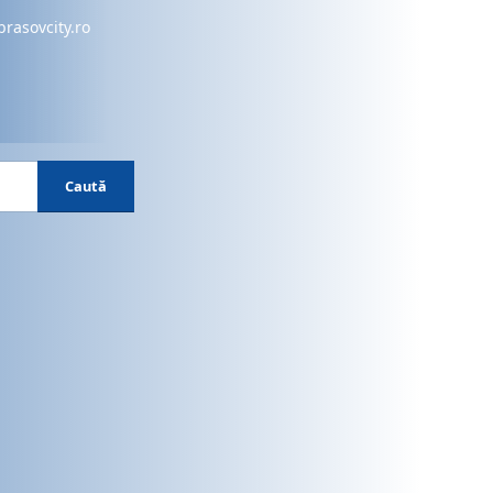
brasovcity.ro
Caută