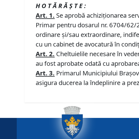
H O T Ă R Ă Ş T E :
Art. 1
.
Se aprobă achiziţionarea servi
Primar pentru dosarul nr. 6704/62/201
ordinare şi/sau extraordinare, indife
cu un cabinet de avocatură în condiţi
Art. 2
.
Cheltuielile necesare în veder
au fost aprobate odată cu aprobarea B
Art.
3
.
Primarul Municipiului Braşov, 
asigura ducerea la îndeplinire a prez