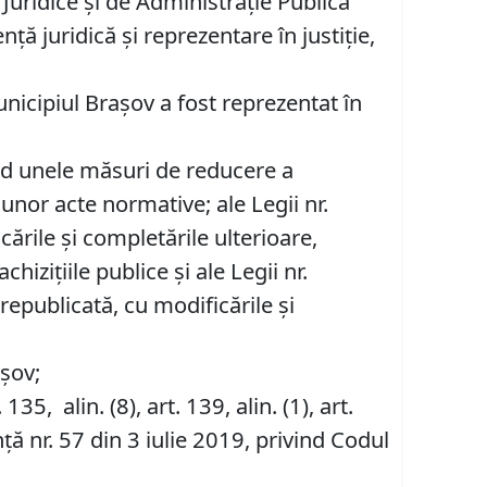
 Juridice şi de Administraţie Publică
ţă juridică şi reprezentare în justiţie,
nicipiul Braşov a fost reprezentat în
ivind unele măsuri de reducere a
 unor acte normative; ale Legii nr.
ările şi completările ulterioare,
chiziţiile publice şi ale Legii nr.
epublicată, cu modificările şi
așov;
 135, alin. (8), art. 139, alin. (1), art.
ă nr. 57 din 3 iulie 2019, privind Codul