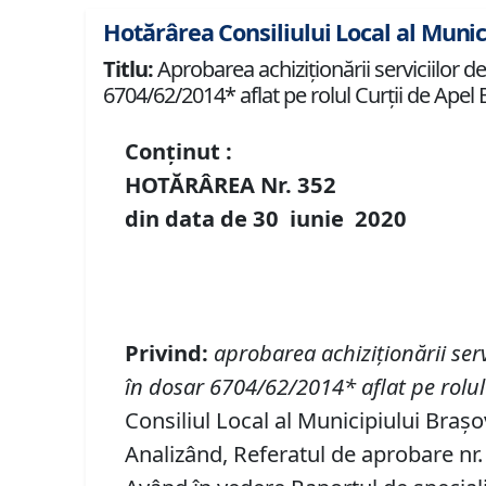
Hotărârea Consiliului Local al Munic
Titlu:
Aprobarea achiziţionării serviciilor de
6704/62/2014* aflat pe rolul Curţii de Apel 
Conținut :
HOTĂRÂREA Nr.
352
din data de
30 iunie
20
20
P
rivind
:
a
probarea achiziţionării serv
în dosar
6704/62/2014
* aflat pe rolu
Consiliul Local al Municipiului Brașo
Analizând, Referatul de aprobare nr. 