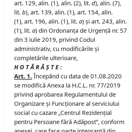
art. 129, alin. (1), alin. (2), lit.
d
), alin. (7),
lit.
b
), art. 139, alin. (1), art. 154, alin.
(1), art. 196, alin. (1), lit.
a
) și art. 243, alin.
(1), lit.
a
) din Ordonanța de Urgență nr. 57
din 3 iulie 2019, privind Codul
administrativ, cu modificările și
completările ulterioare,
H O T Ă R Ă Ş T E :
Art.
1.
Începând cu data de 01.08.2020
se modifică Anexa la H.C.L. nr. 77/2019
privind aprobarea Regulamentului de
Organizare și Funcționare al serviciului
social cu cazare „Centrul Rezidențial
pentru Persoane fără Adăpost”, conform
anexei, care face parte integrantă din