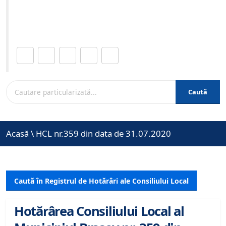
Site-ul oficial al Primariei Municipiului Brasov /
www.brasovcity.ro
Distribuie această pagină.
Caută
Acasă
\
HCL nr.359 din data de 31.07.2020
Caută în Registrul de Hotărâri ale Consiliului Local
Hotărârea Consiliului Local al