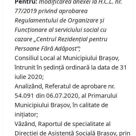
Pentru
:
modificarea anexei la H
.
C
.
L
.
nr.
77/2019 privind aprobarea
Regulamentului de Organizare și
Funcționare al serviciului social cu
cazare
„Centrul Rezidențial pentru
Persoane Fără Adăpost”
;
Consiliul Local al Municipiului Brașov,
întrunit în ședință ordinară la data de 31
iulie 2020;
Analizând, Referatul de aprobare nr.
54.091 din 06.07.2020, al Primarului
Municipiului Brașov, în calitate de
inițiator;
Văzând, Raportul de specialitate al
Direcției de Asistență Socială Brașov, prin