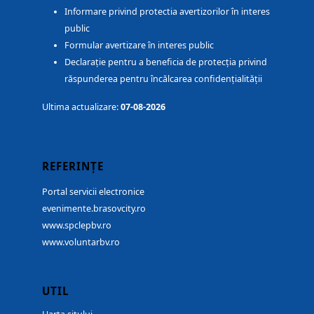
Informare privind protectia avertizorilor în interes
public
Formular avertizare în interes public
Declarație pentru a beneficia de protecția privind
răspunderea pentru încălcarea confidențialității
Ultima actualizare:
07-08-2026
REFERINȚE
Portal servicii electronice
evenimente.brasovcity.ro
www.spclepbv.ro
www.voluntarbv.ro
UTIL