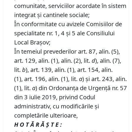
comunitate, serviciilor acordate în sistem
integrat şi cantinele sociale;
În conformitate cu avizele Comisiilor de
specialitate nr. 1, 4 și 5 ale Consiliului
Local Brașov;
În temeiul prevederilor art. 87, alin. (5),
art. 129, alin. (1), alin. (2), lit.
d
), alin. (7),
lit.
b
), art. 139, alin. (1), art. 154, alin.
(1), art. 196, alin. (1), lit.
a
) și art. 243, alin.
(1), lit.
a
) din Ordonanța de Urgență nr. 57
din 3 iulie 2019, privind Codul
administrativ, cu modificările și
completările ulterioare,
H O T Ă R Ă Ş T E :