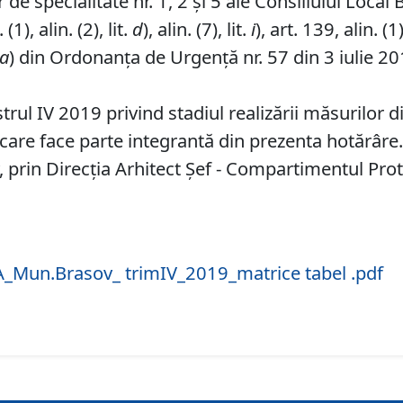
de specialitate nr. 1, 2 și 5 ale Consiliului Local 
1), alin. (2), lit.
d
), alin. (7), lit.
i
), art. 139, alin. (1
a
) din Ordonanța de Urgență nr. 57 din 3 iulie 20
ul IV 2019 privind stadiul realizării măsurilor din
care face parte integrantă din prezenta hotărâre
 prin Direcția Arhitect Şef - Compartimentul Prot
_Mun.Brasov_ trimIV_2019_matrice tabel .pdf