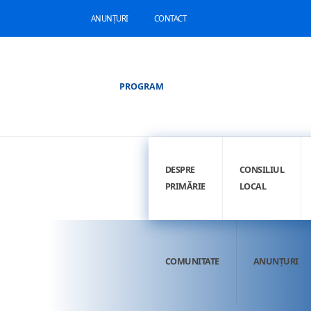
ANUNȚURI
CONTACT
PROGRAM
DESPRE
CONSILIUL
PRIMĂRIE
LOCAL
COMUNITATE
ANUNȚURI