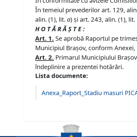
În conformitate cu avizele Comisiilor 
În temeiul prevederilor art. 129, alin. (
alin. (1), lit.
a
) și art. 243, alin. (1), lit.
H O T Ă R Ă Ş T E :
Art.
1
.
Se aprobă Raportul pe trimestr
Municipiul Braşov, conform Anexei, 
Art.
2
.
Primarul Municipiului Braşov,
îndeplinire a prezentei hotărâri.
Lista documente:
Anexa_Raport_Stadiu masuri PICA