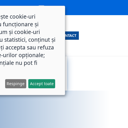
ește cookie-uri
 funcționare și
um și cookie-uri
CONTACT
statistici, conținut și
ți accepta sau refuza
e-urilor opționale;
nțiale nu pot fi
SERVICII
M.O.L.
PUBLICE
Respinge
Accept toate