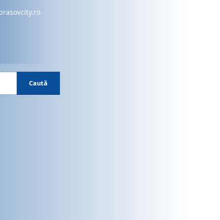
brasovcity.ro
Caută