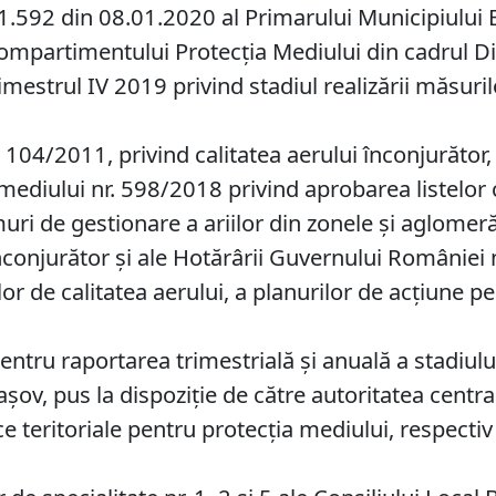
.592 din 08.01.2020 al Primarului Municipiului Bra
ompartimentului Protecția Mediului din cadrul Dire
strul IV 2019 privind stadiul realizării măsurilo
 104/2011, privind calitatea aerului înconjurător,
 mediului nr. 598/2018 privind aprobarea listelor c
uri de gestionare a ariilor din zonele şi aglomeră
înconjurător şi ale Hotărârii Guvernului României
r de calitatea aerului, a planurilor de acţiune pe
tru raportarea trimestrială şi anuală a stadiului 
raşov, pus la dispoziție de către autoritatea centr
e teritoriale pentru protecţia mediului, respecti