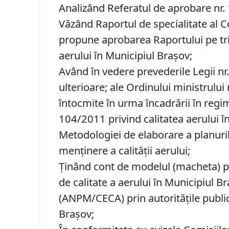
Analizând Referatul de aprobare nr. 1
Văzând Raportul de specialitate al C
propune aprobarea Raportului pe trime
aerului în Municipiul Braşov;
Având în vedere prevederile Legii nr.
ulterioare; ale Ordinului ministrului
întocmite în urma încadrării în regim
104/2011 privind calitatea aerului 
Metodologiei de elaborare a planurilo
menţinere a calităţii aerului;
Ţinând cont de modelul (macheta) pen
de calitate a aerului în Municipiul B
(ANPM/CECA) prin autorităţile public
Braşov;