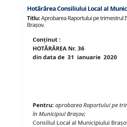
Hotărârea Consiliului Local al Munic
Titlu:
Aprobarea Raportului pe trimestrul IV 
Braşov.
Conținut :
HOTĂRÂREA Nr.
36
din data de
31 ianuarie
20
20
Pentru
:
aprobarea Raportului pe trime
în Municipiul Braşov
;
Consiliul Local al Municipiului Brașo