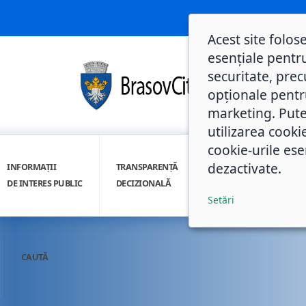
Acest site folos
esențiale pentru
securitate, prec
opționale pentru 
marketing. Pute
utilizarea cooki
cookie-urile ese
dezactivate.
INFORMAȚII
TRANSPARENȚĂ
INTEGRITATE
DE INTERES PUBLIC
DECIZIONALĂ
INSTITUȚIONALĂ
Setări
CAUTĂ