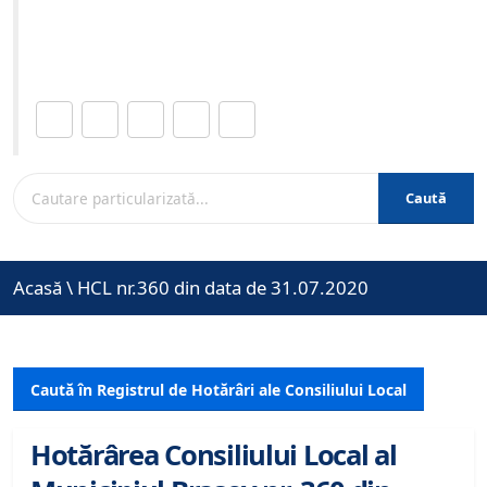
Site-ul oficial al Primariei Municipiului Brasov /
www.brasovcity.ro
Distribuie această pagină.
Caută
Acasă
\
HCL nr.360 din data de 31.07.2020
Caută în Registrul de Hotărâri ale Consiliului Local
Hotărârea Consiliului Local al