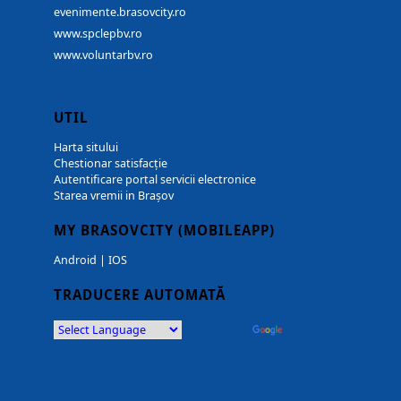
evenimente.brasovcity.ro
www.spclepbv.ro
www.voluntarbv.ro
UTIL
Harta sitului
Chestionar satisfacție
Autentificare portal servicii electronice
Starea vremii in Brașov
MY BRASOVCITY (MOBILEAPP)
Android
|
IOS
TRADUCERE AUTOMATĂ
Powered by
Translate