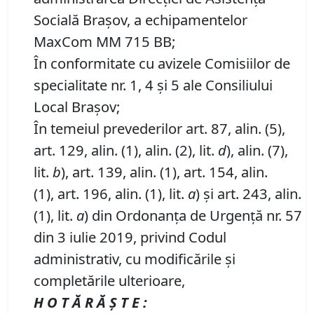
Socială Braşov, a echipamentelor
MaxCom MM 715 BB;
În conformitate cu avizele Comisiilor de
specialitate nr. 1, 4 și 5 ale Consiliului
Local Brașov;
În temeiul prevederilor art. 87, alin. (5),
art. 129, alin. (1), alin. (2), lit.
d
), alin. (7),
lit.
b
), art. 139, alin. (1), art. 154, alin.
(1), art. 196, alin. (1), lit.
a
) și art. 243, alin.
(1), lit.
a
) din Ordonanța de Urgență nr. 57
din 3 iulie 2019, privind Codul
administrativ, cu modificările și
completările ulterioare,
H O T Ă R Ă Ş T E :