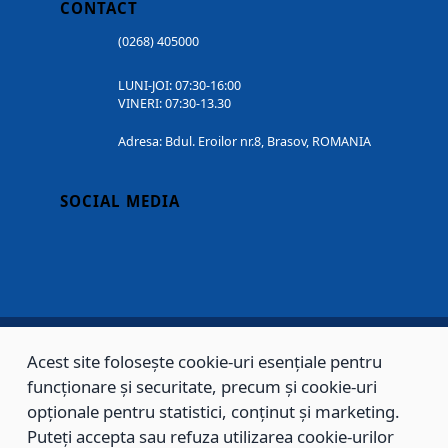
CONTACT
(0268) 405000
LUNI-JOI: 07:30-16:00
VINERI: 07:30-13.30
Adresa: Bdul. Eroilor nr.8, Brasov, ROMANIA
SOCIAL MEDIA
Acest site folosește cookie-uri esențiale pentru
Copyright © 2002 - 2026 - PRIMĂRIA MUNICIPIULUI BRAȘOV, toate drepturile
funcționare și securitate, precum și cookie-uri
rezervate.
opționale pentru statistici, conținut și marketing.
Puteți accepta sau refuza utilizarea cookie-urilor