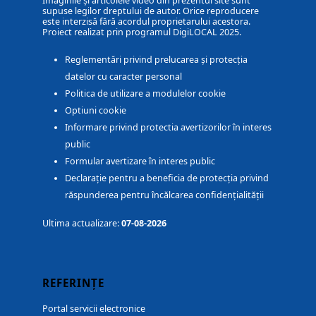
Imaginile și articolele video din prezentul site sunt
supuse legilor dreptului de autor. Orice reproducere
este interzisă fără acordul proprietarului acestora.
Proiect realizat prin programul DigiLOCAL 2025.
Reglementări privind prelucarea și protecția
datelor cu caracter personal
Politica de utilizare a modulelor cookie
Optiuni cookie
Informare privind protectia avertizorilor în interes
public
Formular avertizare în interes public
Declarație pentru a beneficia de protecția privind
răspunderea pentru încălcarea confidențialității
Ultima actualizare:
07-08-2026
REFERINȚE
Portal servicii electronice