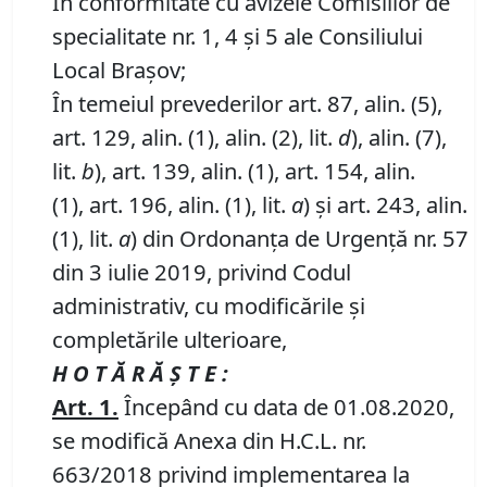
În conformitate cu avizele Comisiilor de
specialitate nr. 1, 4 și 5 ale Consiliului
Local Brașov;
În temeiul prevederilor art. 87, alin. (5),
art. 129, alin. (1), alin. (2), lit.
d
), alin. (7),
lit.
b
), art. 139, alin. (1), art. 154, alin.
(1), art. 196, alin. (1), lit.
a
) și art. 243, alin.
(1), lit.
a
) din Ordonanța de Urgență nr. 57
din 3 iulie 2019, privind Codul
administrativ, cu modificările și
completările ulterioare,
H O T Ă R Ă Ş T E :
Art. 1
.
Începând cu data de 01.08.2020,
se modifică Anexa din H.C.L. nr.
663/2018 privind implementarea la