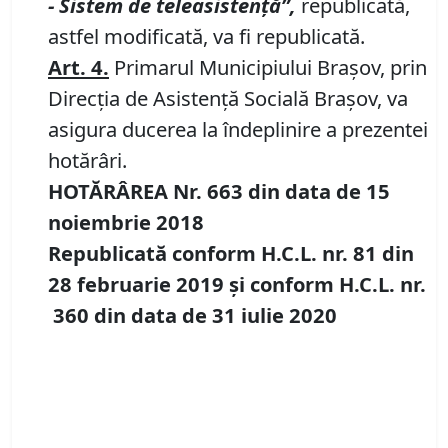
-
Sistem de teleasistență”,
republicată,
astfel modificată, va fi republicată.
Art. 4
.
Primarul Municipiului Braşov, prin
Direcția de Asistență Socială Brașov, va
asigura ducerea la îndeplinire a prezentei
hotărâri.
HOTĂRÂREA Nr.
663
din data de
15
noiembrie 2018
Republicată conform H.C.L. nr. 81 din
28 februarie 2019
și conform H.C.L. nr.
360
din data de 31 iulie 2020