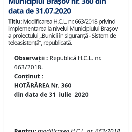
Municipiul Brașov nr. 360 din
data de 31.07.2020
Titlu:
Modificarea H.C.L. nr. 663/2018 privind
implementarea la nivelul Municipiului Brașov
a proiectului „Bunicii în siguranță - Sistem de
teleasistență”, republicată.
Observații :
Republică H.C.L. nr.
663/2018.
Conținut :
HOTĂRÂREA Nr.
360
din data de
31 iulie
20
20
Pentru
:
modificarea H
.
C
.
L
.
nr. 663/2018