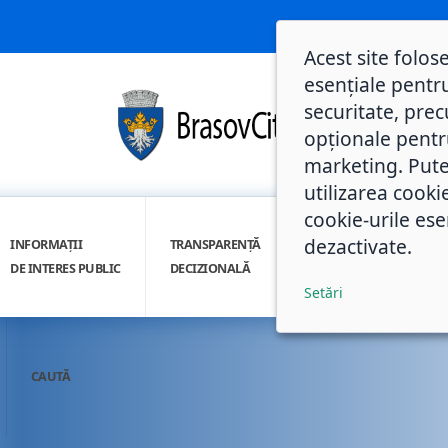
Acest site folos
esențiale pentru
securitate, prec
opționale pentru 
marketing. Pute
utilizarea cooki
cookie-urile ese
dezactivate.
INFORMAȚII
TRANSPARENȚĂ
INTEGRITATE
DE INTERES PUBLIC
DECIZIONALĂ
INSTITUȚIONALĂ
Setări
CAUTĂ