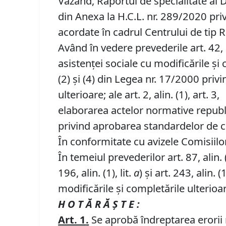
Văzând, Raportul de specialitate al 
din Anexa la H.C.L. nr. 289/2020 privi
acordate în cadrul Centrului de tip
Având în vedere prevederile art. 42, alin
asistenţei sociale cu modificările şi compl
(2) şi (4) din Legea nr. 17/2000 priv
ulterioare; ale art. 2, alin. (1), art.
elaborarea actelor normative republi
privind aprobarea standardelor de co
În conformitate cu avizele Comisiilor 
În temeiul prevederilor art. 87, alin. (5)
196, alin. (1), lit.
a
) și art. 243, alin. (1
modificările și completările ulterioa
H O T Ă R Ă Ş T E :
Art. 1
.
Se aprobă îndreptarea erorii m