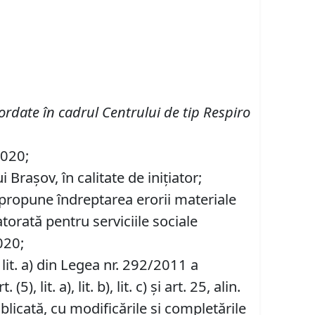
acordate în cadrul Centrului de tip Respiro
2020;
Braşov, în calitate de iniţiator;
e propune îndreptarea erorii materiale
atorată pentru serviciile sociale
020;
1), lit. a) din Legea nr. 292/2011 a
), lit. a), lit. b), lit. c) şi art. 25, alin.
blicată, cu modificările şi completările