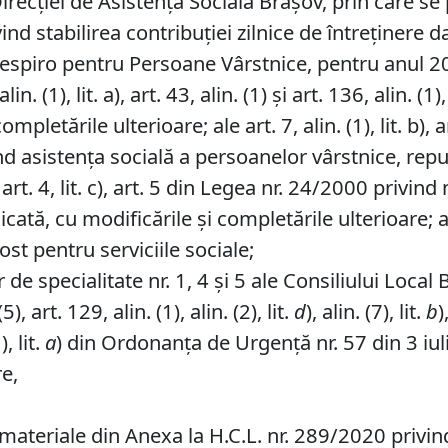
Direcției de Asistență Socială Brașov, prin care s
nd stabilirea contribuţiei zilnice de întreținere d
 Respiro pentru Persoane Vârstnice, pentru anul 2
. (1), lit. a), art. 43, alin. (1) şi art. 136, alin. (
etările ulterioare; ale art. 7, alin. (1), lit. b), art. (5
ind asistenţa socială a persoanelor vârstnice, repu
 3, art. 4, lit. c), art. 5 din Legea nr. 24/2000 priv
cată, cu modificările și completările ulterioare; 
st pentru serviciile sociale;
de specialitate nr. 1, 4 și 5 ale Consiliului Local 
, art. 129, alin. (1), alin. (2), lit.
d
), alin. (7), lit.
b
)
), lit.
a
) din Ordonanța de Urgență nr. 57 din 3 iul
re,
ateriale din Anexa la H.C.L. nr. 289/2020 privind 