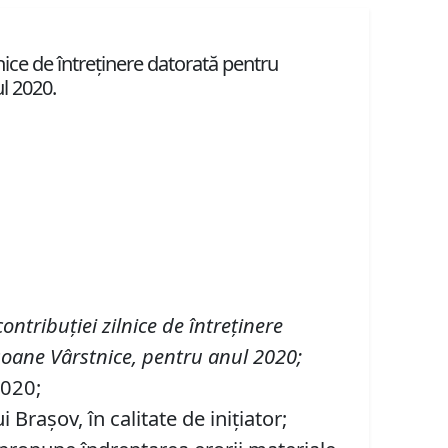
lnice de întreținere datorată pentru
ul 2020.
ontribuţiei zilnice de întreținere
rsoane Vârstnice, pentru anul 20
20;
2020;
Braşov, în calitate de iniţiator;