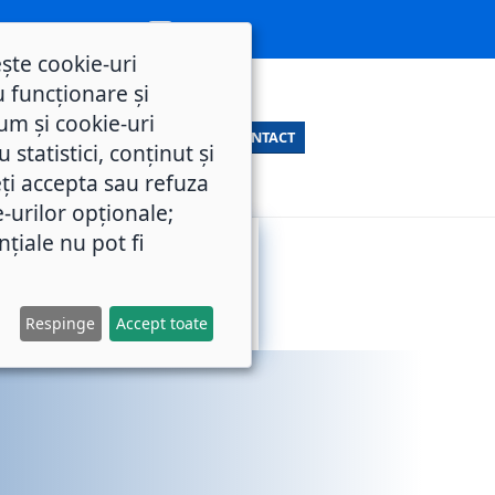
ește cookie-uri
 funcționare și
um și cookie-uri
CONTACT
statistici, conținut și
ți accepta sau refuza
e-urilor opționale;
nțiale nu pot fi
SERVICII
M.O.L.
PUBLICE
Respinge
Accept toate