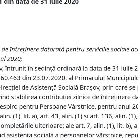
1 din data de 31 iulie 2020
e de întreținere datorată pentru serviciile sociale 
ul 2020;
, întrunit în ședință ordinară la data de 31 iulie 
60.463 din 23.07.2020, al Primarului Municipiului 
Direcției de Asistență Socială Brașov, prin care s
nd stabilirea contribuţiei zilnice de întreținere d
 Respiro pentru Persoane Vârstnice, pentru anul 2
. (1), lit. a), art. 43, alin. (1) şi art. 136, alin. (
etările ulterioare; ale art. 7, alin. (1), lit. b), art. (5
ind asistenţa socială a persoanelor vârstnice, repu