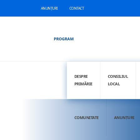
ANUNȚURI
CONTACT
PROGRAM
DESPRE
CONSILIUL
PRIMĂRIE
LOCAL
COMUNITATE
ANUNȚURI