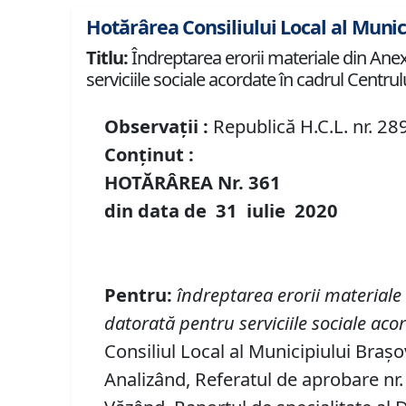
Hotărârea Consiliului Local al Munic
Titlu:
Îndreptarea erorii materiale din Anexa 
serviciile sociale acordate în cadrul Centru
Observații :
Republică H.C.L. nr. 28
Conținut :
HOTĂRÂREA Nr.
361
din data de
31 iulie
20
20
Pentru
:
îndreptarea erorii materiale
datorată pentru serviciile sociale ac
Consiliul Local al Municipiului Brașov
Analizând, Referatul de aprobare nr. 