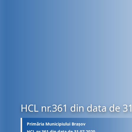
HCL nr.361 din data de 3
Primăria Municipiului Brașov
HCL nr.361 din data de 31.07.2020