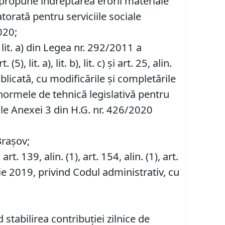
e propune îndreptarea erorii materiale
atorată pentru serviciile sociale
020;
1), lit. a) din Legea nr. 292/2011 a
), lit. a), lit. b), lit. c) şi art. 25, alin.
blicată, cu modificările şi completările
ind normele de tehnică legislativă pentru
ale Anexei 3 din H.G. nr. 426/2020
Brașov;
, art. 139, alin. (1), art. 154, alin. (1), art.
ie 2019, privind Codul administrativ, cu
stabilirea contribuţiei zilnice de