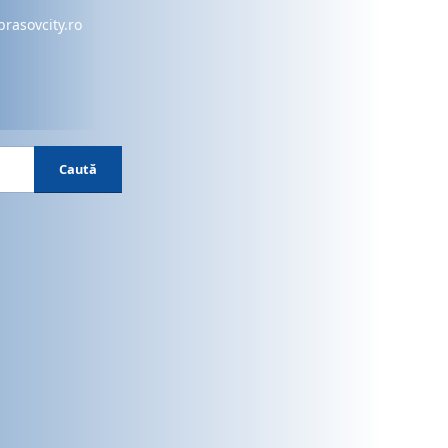
brasovcity.ro
Caută