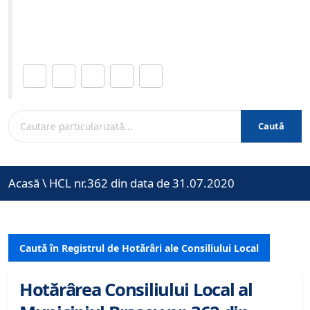
Site-ul oficial al Primariei Municipiului Brasov /
www.brasovcity.ro
Distribuie această pagină.
Caută
Acasă
\
HCL nr.362 din data de 31.07.2020
Caută în Registrul de Hotărâri ale Consiliului Local
Hotărârea Consiliului Local al