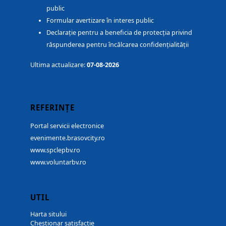
public
Formular avertizare în interes public
Declarație pentru a beneficia de protecția privind
răspunderea pentru încălcarea confidențialității
Ultima actualizare:
07-08-2026
REFERINȚE
Portal servicii electronice
evenimente.brasovcity.ro
www.spclepbv.ro
www.voluntarbv.ro
UTIL
Harta sitului
Chestionar satisfacție