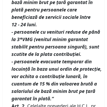
bază minim brut pe ţară garantat în
plată pentru persoanele care
beneficiază de servicii sociale între
12
-
24 luni.
-
persoanele cu venituri reduse de până
la 3*VMG (venitul minim garantat
stabilit pentru persoana singură), sunt
scutite de la plata contribuției.
-
persoanele evacuate temporar din
locuinţă în baza unui ordin de protecţie,
vor achita o contribuţie lunară, în
cuantum de 15
% din
valoarea brută a
salariului de bază minim brut pe ţară
garantat în plată
.”
Art. 2
.
Celelalte prevederi ale H.C.L. nr.