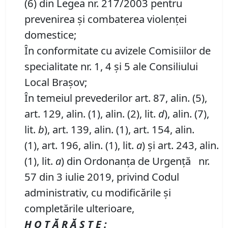
(6) din Legea nr. 217/2003 pentru
prevenirea şi combaterea violenţei
domestice;
În conformitate cu avizele Comisiilor de
specialitate nr. 1, 4 și 5 ale Consiliului
Local Brașov;
În temeiul prevederilor art. 87, alin. (5),
art. 129, alin. (1), alin. (2), lit.
d
), alin. (7),
lit.
b
), art. 139, alin. (1), art. 154, alin.
(1), art. 196, alin. (1), lit.
a
) și art. 243, alin.
(1), lit.
a
) din Ordonanța de Urgență nr.
57 din 3 iulie 2019, privind Codul
administrativ, cu modificările și
completările ulterioare,
H O T Ă R Ă Ş T E :