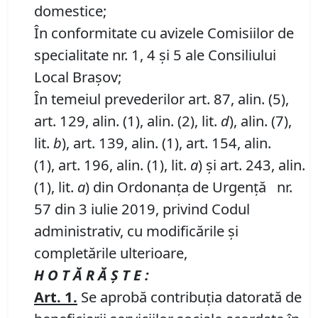
domestice;
În conformitate cu avizele Comisiilor de
specialitate nr. 1, 4 și 5 ale Consiliului
Local Brașov;
În temeiul prevederilor art. 87, alin. (5),
art. 129, alin. (1), alin. (2), lit.
d
), alin. (7),
lit.
b
), art. 139, alin. (1), art. 154, alin.
(1), art. 196, alin. (1), lit.
a
) și art. 243, alin.
(1), lit.
a
) din Ordonanța de Urgență nr.
57 din 3 iulie 2019, privind Codul
administrativ, cu modificările și
completările ulterioare,
H O T Ă R Ă Ş T E :
Art. 1.
Se aprobă contribuţia datorată de