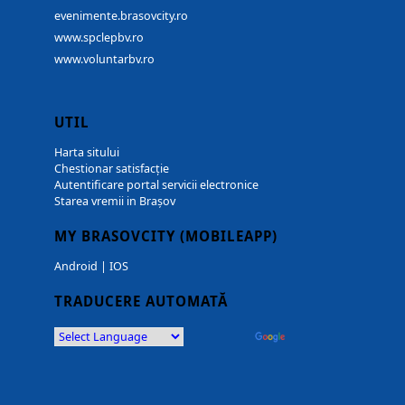
evenimente.brasovcity.ro
www.spclepbv.ro
www.voluntarbv.ro
UTIL
Harta sitului
Chestionar satisfacție
Autentificare portal servicii electronice
Starea vremii in Brașov
MY BRASOVCITY (MOBILEAPP)
Android
|
IOS
TRADUCERE AUTOMATĂ
Powered by
Translate