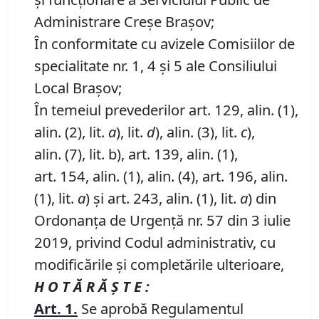
Administrare Creșe Brașov;
În conformitate cu avizele Comisiilor de
specialitate nr. 1, 4 și 5 ale Consiliului
Local Brașov;
În temeiul prevederilor art. 129, alin. (1),
alin. (2), lit.
a
), lit.
d
), alin. (3), lit.
c
),
alin. (7), lit. b), art. 139, alin. (1),
art. 154, alin. (1), alin. (4), art. 196, alin.
(1), lit.
a
) și art. 243, alin. (1), lit.
a
) din
Ordonanța de Urgență nr. 57 din 3 iulie
2019, privind Codul administrativ, cu
modificările și completările ulterioare,
H O T Ă R Ă Ş T E :
Art.
1.
Se aprobă Regulamentul