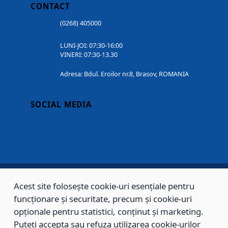
CONTACT
(0268) 405000
LUNI-JOI: 07:30-16:00
VINERI: 07:30-13.30
Adresa: Bdul. Eroilor nr.8, Brasov, ROMANIA
SOCIAL MEDIA
Acest site folosește cookie-uri esențiale pentru
Copyright © 2002 - 2026 - PRIMĂRIA MUNICIPIULUI BRAȘOV, toate drepturile
funcționare și securitate, precum și cookie-uri
rezervate.
opționale pentru statistici, conținut și marketing.
Puteți accepta sau refuza utilizarea cookie-urilor