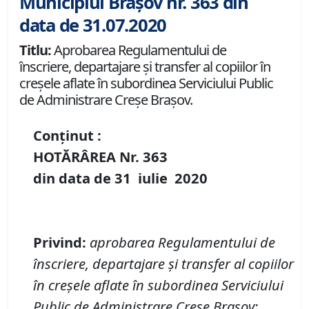
Municipiul Brașov nr. 363 din
data de 31.07.2020
Titlu:
Aprobarea Regulamentului de
înscriere, departajare și transfer al copiilor în
creșele aflate în subordinea Serviciului Public
de Administrare Creșe Brașov.
Conținut :
HOTĂRÂREA Nr.
363
din data de
31 iulie
20
20
Privind
:
aprobarea Regulamentului de
î
nscriere, departajare
ș
i transfer al copiilor
î
n cre
ș
ele aflate
î
n subordinea Serviciului
Public de Administrare Cre
ș
e Bra
ș
ov
;