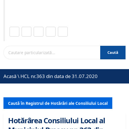
Site-ul oficial al Primariei Municipiului Brasov /
www.brasovcity.ro
Distribuie această pagină.
Caută
Acasă
\
HCL nr.363 din data de 31.07.2020
Caută în Registrul de Hotărâri ale Consiliului Local
Hotărârea Consiliului Local al