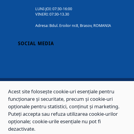
LUNI-JOI: 07:30-16:00
VINERI: 07:30-13.30
Adresa: Bdul. Eroilor nr.8, Brasov, ROMANIA
SOCIAL MEDIA
Acest site folosește cookie-uri esențiale pentru
Copyright © 2002 - 2026 - PRIMĂRIA MUNICIPIULUI BRAȘOV, toate drepturile
funcționare și securitate, precum și cookie-uri
rezervate.
opționale pentru statistici, conținut și marketing.
Puteți accepta sau refuza utilizarea cookie-urilor
Sitemap
Contact
opționale; cookie-urile esențiale nu pot fi
dezactivate.