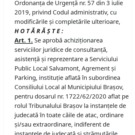
Ordonanța de Urgență nr. 57 din 3 iulie
2019, privind Codul administrativ, cu
modificările și completările ulterioare,
H O T Ă R Ă Ş T E :
Art. 1
.
Se aprobă achiziţionarea
serviciilor juridice de consultanţă,
asistenţă şi reprezentare a Serviciului
Public Local Salvamont, Agrement și
Parking, instituție aflată în subordinea
Consiliului Local al Municipiului Brașov,
pentru dosarul nr. 1722/62/2020 aflat pe
rolul Tribunalului Braşov la instanţele de
judecată în toate căile de atac, ordinare
şi/sau extraordinare, indiferent de
instanţele de judecată şi strămutările