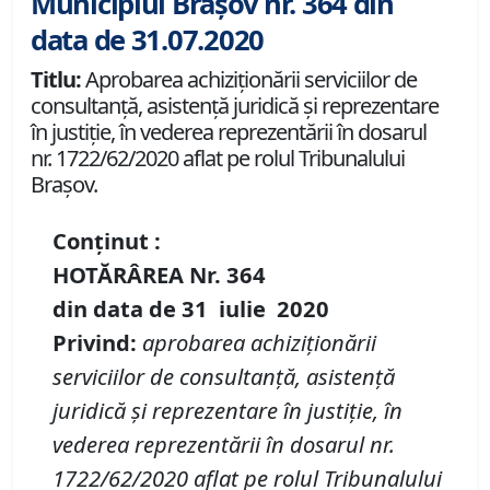
Municipiul Brașov nr. 364 din
data de 31.07.2020
Titlu:
Aprobarea achiziţionării serviciilor de
consultanţă, asistenţă juridică şi reprezentare
în justiţie, în vederea reprezentării în dosarul
nr. 1722/62/2020 aflat pe rolul Tribunalului
Braşov.
Conținut :
HOTĂRÂREA Nr.
364
din data de
31 iulie
20
20
Privind:
a
probarea achiziţionării
serviciilor de consultanţă, asistenţă
juridică şi reprezentare în
justiţie, în
vederea reprezentării în dosarul nr.
1722/62/2020 aflat pe rolul Tribunalului