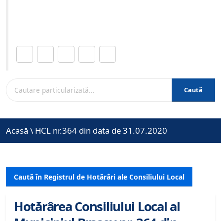
Site-ul oficial al Primariei Municipiului Brasov /
www.brasovcity.ro
Distribuie această pagină.
Caută
Acasă
\
HCL nr.364 din data de 31.07.2020
Caută în Registrul de Hotărâri ale Consiliului Local
Hotărârea Consiliului Local al