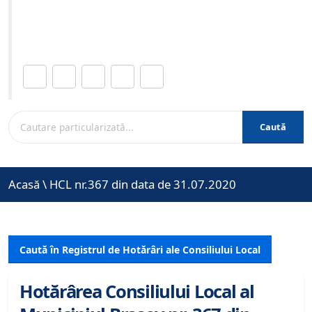
Site-ul oficial al Primariei Municipiului Brasov /
www.brasovcity.ro
Distribuie această pagină.
Caută
Acasă
\
HCL nr.367 din data de 31.07.2020
Caută în Registrul de Hotărâri ale Consiliului Local
Hotărârea Consiliului Local al