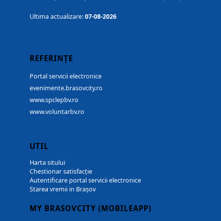
Ultima actualizare:
07-08-2026
REFERINȚE
Portal servicii electronice
evenimente.brasovcity.ro
www.spclepbv.ro
www.voluntarbv.ro
UTIL
Harta sitului
Chestionar satisfacție
Autentificare portal servicii electronice
Starea vremii in Brașov
MY BRASOVCITY (MOBILEAPP)