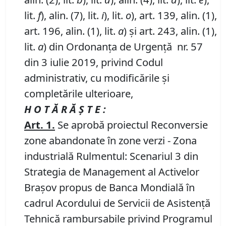
lit.
f
), alin. (7), lit.
i
), lit.
o
), art. 139, alin. (1),
art. 196, alin. (1), lit.
a
) și art. 243, alin. (1),
lit.
a
) din Ordonanța de Urgență nr. 57
din 3 iulie 2019, privind Codul
administrativ, cu modificările și
completările ulterioare,
H O T Ă R Ă Ş T E :
Art.
1
.
Se aprobă proiectul Reconversie
zone abandonate în zone verzi - Zona
industrială Rulmentul: Scenariul 3 din
Strategia de Management al Activelor
Brașov propus de Banca Mondială în
cadrul Acordului de Servicii de Asistență
Tehnică rambursabile privind Programul