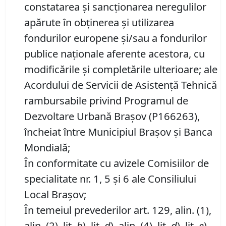
constatarea şi sancţionarea neregulilor
apărute în obţinerea şi utilizarea
fondurilor europene şi/sau a fondurilor
publice naţionale aferente acestora, cu
modificările și completările ulterioare; ale
Acordului de Servicii de Asistență Tehnică
rambursabile privind Programul de
Dezvoltare Urbană Brașov (P166263),
încheiat între Municipiul Brașov și Banca
Mondială;
În conformitate cu avizele Comisiilor de
specialitate nr. 1, 5 și 6 ale Consiliului
Local Brașov;
În temeiul prevederilor art. 129, alin. (1),
alin. (2), lit.
b
), lit.
d
), alin. (4), lit.
d
), lit.
e
),