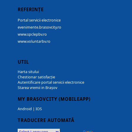
REFERINȚE
Portal servicii electronice
evenimente.brasovcity.ro
www.spclepbv.ro
www.voluntarbv.ro
UTIL
Harta sitului
Chestionar satisfacție
Autentificare portal servicii electronice
Starea vremii in Brașov
MY BRASOVCITY (MOBILEAPP)
Android
|
IOS
TRADUCERE AUTOMATĂ
Powered by
Translate