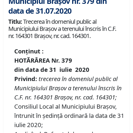
Municipiul Brașov nr. 379 din
data de 31.07.2020
Titlu:
Trecerea în domeniul public al
Municipiului Braşov a terenului înscris în C.F.
nr. 164301 Brașov, nr. cad. 164301.
Conținut :
HOTĂRÂREA Nr.
379
din data de
31 iulie
20
20
P
rivind
:
t
recerea în domeniul public al
Municipiului Braşov a terenului înscris în
C
.
F
.
nr. 164301 Brașov
,
nr. cad. 164301
;
Consiliul Local al Municipiului Brașov,
întrunit în ședință ordinară la data de 31
iulie 2020;