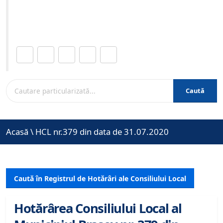
Site-ul oficial al Primariei Municipiului Brasov /
www.brasovcity.ro
Distribuie această pagină.
Caută
Acasă
\
HCL nr.379 din data de 31.07.2020
Caută în Registrul de Hotărâri ale Consiliului Local
Hotărârea Consiliului Local al