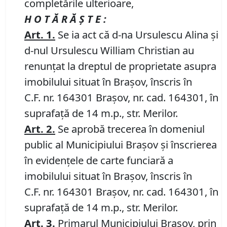
completările ulterioare,
H O T Ă R Ă Ş T E :
Art.
1
.
Se ia act că d-na Ursulescu Alina și
d-nul Ursulescu William Christian au
renunțat la dreptul de proprietate asupra
imobilului situat în Braşov, înscris în
C.F. nr. 164301 Brașov, nr. cad. 164301, în
suprafață de 14 m.p., str. Merilor.
Art.
2
.
Se aprobă trecerea în domeniul
public al Municipiului Braşov şi înscrierea
în evidenţele de carte funciară a
imobilului situat în Braşov, înscris în
C.F. nr. 164301 Brașov, nr. cad. 164301, în
suprafață de 14 m.p., str. Merilor.
Art.
3
.
Primarul Municipiului Braşov, prin