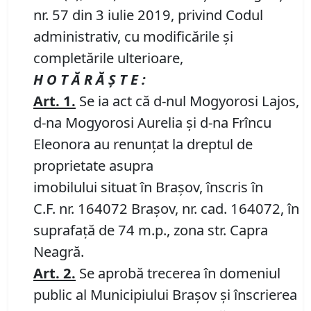
nr. 57 din 3 iulie 2019, privind Codul
administrativ, cu modificările și
completările ulterioare,
H O T Ă R Ă Ş T E :
Art.
1
.
Se ia act că d-nul Mogyorosi Lajos,
d-na Mogyorosi Aurelia și d-na Frîncu
Eleonora au renunțat la dreptul de
proprietate asupra
imobilului situat în Braşov, înscris în
C.F. nr. 164072 Brașov, nr. cad. 164072, în
suprafață de 74 m.p., zona str. Capra
Neagră.
Art.
2
.
Se aprobă trecerea în domeniul
public al Municipiului Braşov şi înscrierea