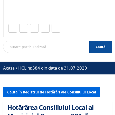
Site-ul oficial al Primariei Municipiului Brasov /
www.brasovcity.ro
Distribuie această pagină.
Caută
Acasă
\
HCL nr.384 din data de 31.07.2020
Caută în Registrul de Hotărâri ale Consiliului Local
Hotărârea Consiliului Local al