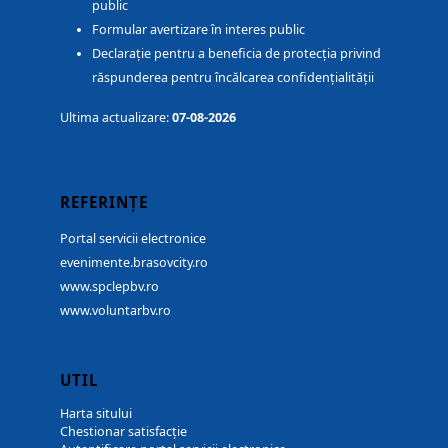
public
Formular avertizare în interes public
Declarație pentru a beneficia de protecția privind
răspunderea pentru încălcarea confidențialității
Ultima actualizare:
07-08-2026
REFERINȚE
Portal servicii electronice
evenimente.brasovcity.ro
www.spclepbv.ro
www.voluntarbv.ro
UTIL
Harta sitului
Chestionar satisfacție