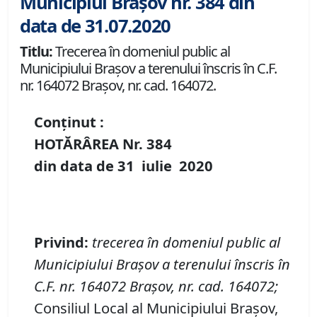
Municipiul Brașov nr. 384 din
data de 31.07.2020
Titlu:
Trecerea în domeniul public al
Municipiului Braşov a terenului înscris în C.F.
nr. 164072 Brașov, nr. cad. 164072.
Conținut :
HOTĂRÂREA Nr.
384
din data de
31 iulie
20
20
P
rivind
:
t
recerea în domeniul public al
Municipiului Braşov a terenului înscris în
C
.
F
.
nr. 164072 Brașov
,
nr. cad. 164072
;
Consiliul Local al Municipiului Brașov,