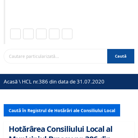
Site-ul oficial al Primariei Municipiului Brasov /
www.brasovcity.ro
Distribuie această pagină.
Caută
Acasă
\
HCL nr.386 din data de 31.07.2020
Caută în Registrul de Hotărâri ale Consiliului Local
Hotărârea Consiliului Local al