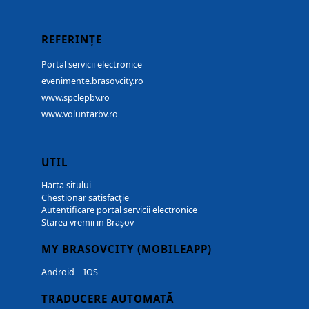
REFERINȚE
Portal servicii electronice
evenimente.brasovcity.ro
www.spclepbv.ro
www.voluntarbv.ro
UTIL
Harta sitului
Chestionar satisfacție
Autentificare portal servicii electronice
Starea vremii in Brașov
MY BRASOVCITY (MOBILEAPP)
Android
|
IOS
TRADUCERE AUTOMATĂ