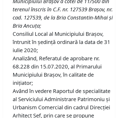
Municipiului Braşov a
cotei de 11/500 din
terenul înscris în
C
.
F
.
nr. 127539 Brașov
,
nr.
cad. 127539, de la Bria Constantin-Mihai și
Bria Ancuța
;
Consiliul Local al Municipiului Brașov,
întrunit în ședință ordinară la data de 31
iulie 2020;
Analizând, Referatul de aprobare nr.
68.228 din 15.07.2020, al Primarului
Municipiului Brașov, în calitate de
inițiator;
Având în vedere Raportul de specialitate
al Serviciului Administrare Patrimoniu şi
Urbanism Comercial din cadrul Direcției
Arhitect Șef, prin care se propune