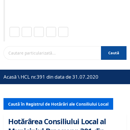
Site-ul oficial al Primariei Municipiului Brasov /
www.brasovcity.ro
Distribuie această pagină.
Caută
Acasă
\
HCL nr.391 din data de 31.07.2020
Caută în Registrul de Hotărâri ale Consiliului Local
Hotărârea Consiliului Local al