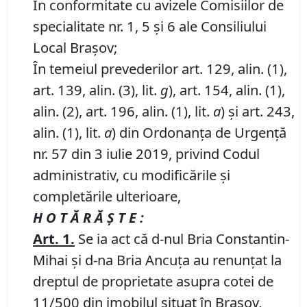
În conformitate cu avizele Comisiilor de
specialitate nr. 1, 5 și 6 ale Consiliului
Local Brașov;
În temeiul prevederilor art. 129, alin. (1),
art. 139, alin. (3), lit.
g
), art. 154, alin. (1),
alin. (2), art. 196, alin. (1), lit.
a
) și art. 243,
alin. (1), lit.
a
) din Ordonanța de Urgență
nr. 57 din 3 iulie 2019, privind Codul
administrativ, cu modificările și
completările ulterioare,
H O T Ă R Ă Ş T E :
Art.
1.
Se ia act că d-nul Bria Constantin-
Mihai și d-na Bria Ancuța au renunțat la
dreptul de proprietate asupra cotei de
11/500 din imobilul situat în Braşov,