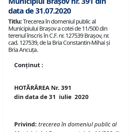
Municipiul Brașov nr. 391 din
data de 31.07.2020
Titlu:
Trecerea în domeniul public al
Municipiului Braşov a cotei de 11/500 din
terenul înscris în C.F. nr. 127539 Brașov, nr.
cad. 127539, de la Bria Constantin-Mihai și
Bria Ancuța.
Conținut :
HOTĂRÂREA Nr.
391
din data de
31 iulie
20
20
P
rivind
:
t
recerea în domeniul public al