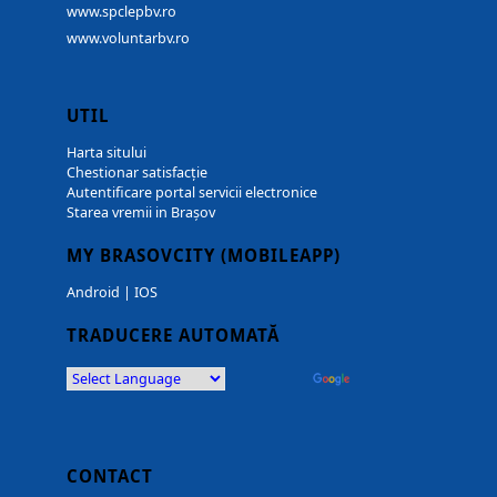
www.spclepbv.ro
www.voluntarbv.ro
UTIL
Harta sitului
Chestionar satisfacție
Autentificare portal servicii electronice
Starea vremii in Brașov
MY BRASOVCITY (MOBILEAPP)
Android
|
IOS
TRADUCERE AUTOMATĂ
Powered by
Translate
CONTACT