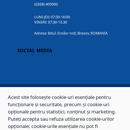
(0268) 405000
LUNI-JOI: 07:30-16:00
VINERI: 07:30-13.30
Adresa: Bdul. Eroilor nr.8, Brasov, ROMANIA
SOCIAL MEDIA
Acest site folosește cookie-uri esențiale pentru
Copyright © 2002 - 2026 - PRIMĂRIA MUNICIPIULUI BRAȘOV, toate drepturile
funcționare și securitate, precum și cookie-uri
rezervate.
opționale pentru statistici, conținut și marketing.
Puteți accepta sau refuza utilizarea cookie-urilor
Sitemap
Contact
opționale; cookie-urile esențiale nu pot fi