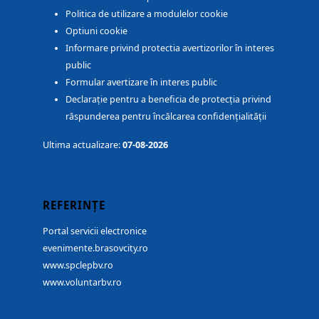
Politica de utilizare a modulelor cookie
Optiuni cookie
Informare privind protectia avertizorilor în interes
public
Formular avertizare în interes public
Declarație pentru a beneficia de protecția privind
răspunderea pentru încălcarea confidențialității
Ultima actualizare:
07-08-2026
REFERINȚE
Portal servicii electronice
evenimente.brasovcity.ro
www.spclepbv.ro
www.voluntarbv.ro