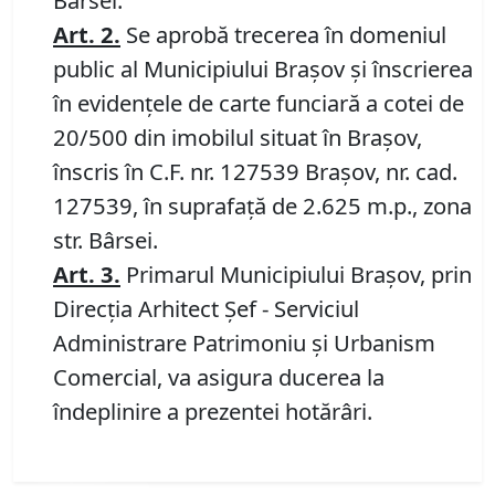
Bârsei.
Art.
2
.
Se aprobă trecerea în domeniul
public al Municipiului Braşov şi înscrierea
în evidenţele de carte funciară a cotei de
20/500 din imobilul situat în Braşov,
înscris în C.F. nr. 127539 Brașov, nr. cad.
127539, în suprafață de 2.625 m.p., zona
str. Bârsei.
Art.
3
.
Primarul Municipiului Braşov, prin
Direcţia Arhitect Şef - Serviciul
Administrare Patrimoniu şi Urbanism
Comercial, va asigura ducerea la
îndeplinire a prezentei hotărâri.