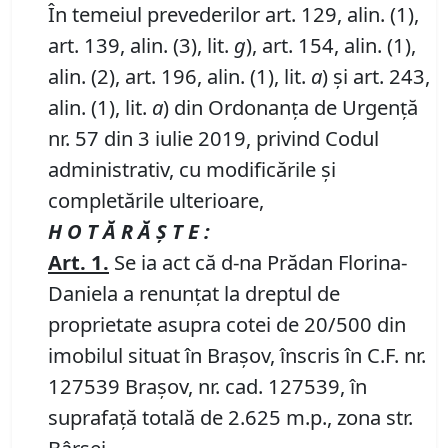
În temeiul prevederilor art. 129, alin. (1),
art. 139, alin. (3), lit.
g
), art. 154, alin. (1),
alin. (2), art. 196, alin. (1), lit.
a
) și art. 243,
alin. (1), lit.
a
) din Ordonanța de Urgență
nr. 57 din 3 iulie 2019, privind Codul
administrativ, cu modificările și
completările ulterioare,
H O T Ă R Ă Ş T E :
Art.
1
.
Se ia act că d-na Prădan Florina-
Daniela a renunțat la dreptul de
proprietate asupra cotei de 20/500 din
imobilul situat în Braşov, înscris în C.F. nr.
127539 Brașov, nr. cad. 127539, în
suprafață totală de 2.625 m.p., zona str.