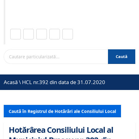
Site-ul oficial al Primariei Municipiului Brasov /
www.brasovcity.ro
Distribuie această pagină.
Caută
Acasă
\
HCL nr.392 din data de 31.07.2020
Caută în Registrul de Hotărâri ale Consiliului Local
Hotărârea Consiliului Local al