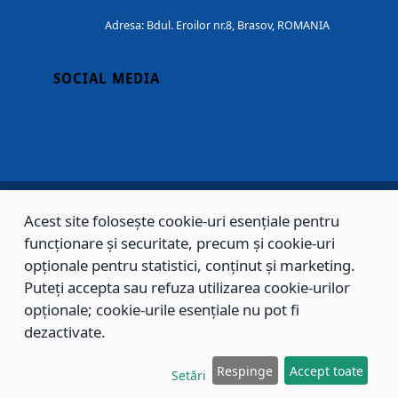
Adresa: Bdul. Eroilor nr.8, Brasov, ROMANIA
SOCIAL MEDIA
Acest site folosește cookie-uri esențiale pentru
Copyright © 2002 - 2026 - PRIMĂRIA MUNICIPIULUI BRAȘOV, toate drepturile
funcționare și securitate, precum și cookie-uri
rezervate.
opționale pentru statistici, conținut și marketing.
Puteți accepta sau refuza utilizarea cookie-urilor
Sitemap
Contact
opționale; cookie-urile esențiale nu pot fi
dezactivate.
Respinge
Accept toate
Setări