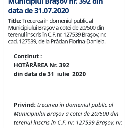
Municipiul Brașov nr. 392 din
data de 31.07.2020
Titlu:
Trecerea în domeniul public al
Municipiului Braşov a cotei de 20/500 din
terenul înscris în C.F. nr. 127539 Brașov, nr.
cad. 127539, de la Prădan Florina-Daniela.
Conținut :
HOTĂRÂREA Nr.
392
din data de
31 iulie
20
20
P
rivind
:
t
recerea în domeniul public al
Municipiului Braşov a
cotei de 20/500 din
terenul înscris în
C
.
F
.
nr. 127539 Brașov
,
nr.