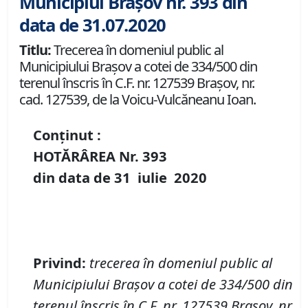
Municipiul Brașov nr. 393 din
data de 31.07.2020
Titlu:
Trecerea în domeniul public al
Municipiului Braşov a cotei de 334/500 din
terenul înscris în C.F. nr. 127539 Brașov, nr.
cad. 127539, de la Voicu-Vulcăneanu Ioan.
Conținut :
HOTĂRÂREA Nr.
393
din data de
31 iulie
20
20
P
rivind
:
t
recerea în domeniul public al
Municipiului Braşov a
cotei de 334/500 din
terenul înscris în
C
.
F
.
nr. 127539 Brașov
,
nr.