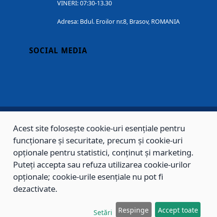
VINERI: 07:30-13.30
Adresa: Bdul. Eroilor nr.8, Brasov, ROMANIA
SOCIAL MEDIA
Acest site folosește cookie-uri esențiale pentru
Copyright © 2002 - 2026 - PRIMĂRIA MUNICIPIULUI BRAȘOV, toate drepturile
funcționare și securitate, precum și cookie-uri
rezervate.
opționale pentru statistici, conținut și marketing.
Puteți accepta sau refuza utilizarea cookie-urilor
Sitemap
Contact
opționale; cookie-urile esențiale nu pot fi
dezactivate.
Respinge
Accept toate
Setări