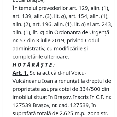
În temeiul prevederilor art. 129, alin. (1),
art. 139, alin. (3), lit.
g
), art. 154, alin. (1),
alin. (2), art. 196, alin. (1), lit.
a
) și art. 243,
alin. (1), lit.
a
) din Ordonanța de Urgență
nr. 57 din 3 iulie 2019, privind Codul
administrativ, cu modificările și
completările ulterioare,
H O T Ă R Ă Ş T E :
Art.
1.
Se ia act că d-nul Voicu-
Vulcăneanu Ioan a renunțat la dreptul de
proprietate asupra cotei de 334/500 din
imobilul situat în Braşov, înscris în C.F. nr.
127539 Brașov, nr. cad. 127539, în
suprafață totală de 2.625 m.p., zona str.