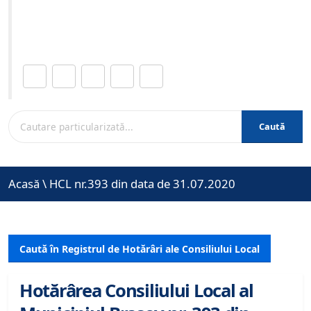
Site-ul oficial al Primariei Municipiului Brasov /
www.brasovcity.ro
Distribuie această pagină.
Caută
Acasă
\
HCL nr.393 din data de 31.07.2020
Caută în Registrul de Hotărâri ale Consiliului Local
Hotărârea Consiliului Local al