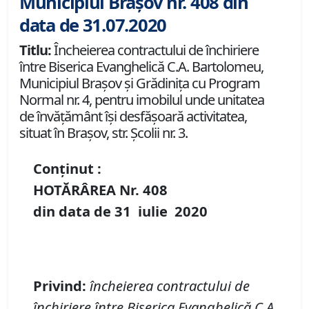
Municipiul Brașov nr. 408 din
data de 31.07.2020
Titlu:
Încheierea contractului de închiriere
între Biserica Evanghelică C.A. Bartolomeu,
Municipiul Braşov şi Grădinița cu Program
Normal nr. 4, pentru imobilul unde unitatea
de învățământ îşi desfăşoară activitatea,
situat în Braşov, str. Școlii nr. 3.
Conținut :
HOTĂRÂREA Nr.
408
din data de
31 iulie
20
20
Privind
:
încheierea
contract
ului
de
închiriere î
ntre Biserica Evanghelic
ă
C.A.