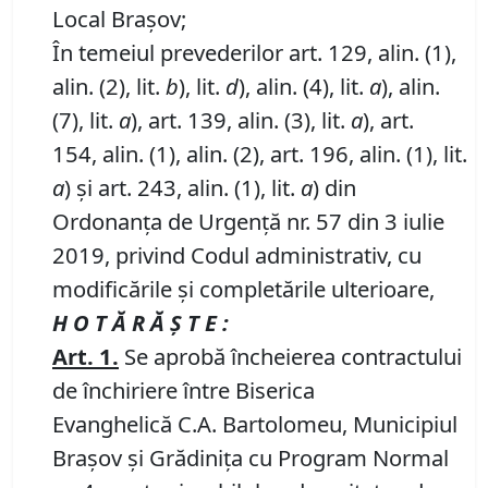
Local Brașov;
În temeiul prevederilor art. 129, alin. (1),
alin. (2), lit.
b
), lit.
d
), alin. (4), lit.
a
), alin.
(7), lit.
a
), art. 139, alin. (3), lit.
a
), art.
154, alin. (1), alin. (2), art. 196, alin. (1), lit.
a
) și art. 243, alin. (1), lit.
a
) din
Ordonanța de Urgență nr. 57 din 3 iulie
2019, privind Codul administrativ, cu
modificările și completările ulterioare,
H O T Ă R Ă Ş T E :
Art. 1.
Se aprobă încheierea contractului
de închiriere între Biserica
Evanghelică C.A. Bartolomeu, Municipiul
Braşov şi Grădinița cu Program Normal