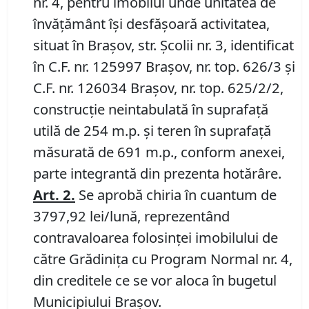
nr. 4, pentru imobilul unde unitatea de
învățământ îşi desfăşoară activitatea,
situat în Braşov, str. Școlii nr. 3, identificat
în C.F. nr. 125997 Brașov, nr. top. 626/3 și
C.F. nr. 126034 Brașov, nr. top. 625/2/2,
construcție neintabulată în suprafață
utilă de 254 m.p. și teren în suprafață
măsurată de 691 m.p., conform anexei,
parte integrantă din prezenta hotărâre.
Art.
2.
Se aprobă chiria în cuantum de
3797,92 lei/lună, reprezentând
contravaloarea folosinţei imobilului de
către Grădinița cu Program Normal nr. 4,
din creditele ce se vor aloca în bugetul
Municipiului Braşov.