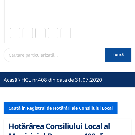
Site-ul oficial al Primariei Municipiului Brasov /
www.brasovcity.ro
Distribuie această pagină.
Caută
Acasă
\
HCL nr.408 din data de 31.07.2020
Caută în Registrul de Hotărâri ale Consiliului Local
Hotărârea Consiliului Local al