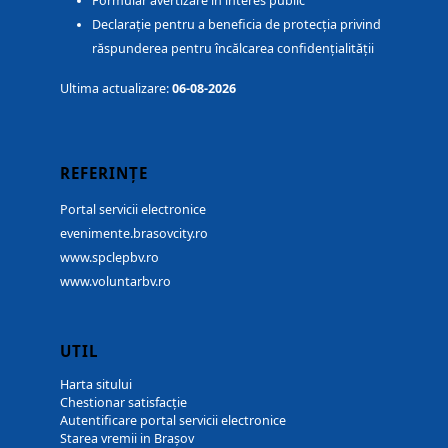
Formular avertizare în interes public
Declarație pentru a beneficia de protecția privind
răspunderea pentru încălcarea confidențialității
Ultima actualizare:
06-08-2026
REFERINȚE
Portal servicii electronice
evenimente.brasovcity.ro
www.spclepbv.ro
www.voluntarbv.ro
UTIL
Harta sitului
Chestionar satisfacție
Autentificare portal servicii electronice
Starea vremii in Brașov