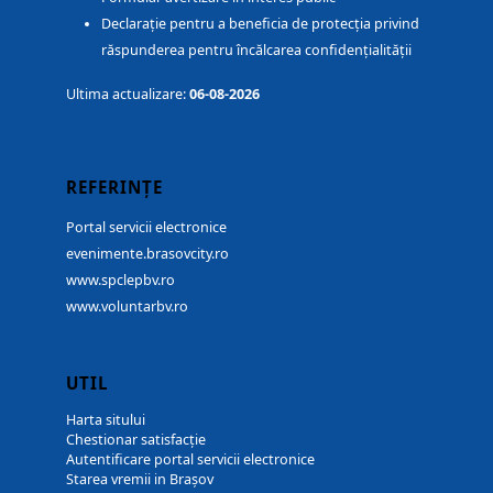
Declarație pentru a beneficia de protecția privind
răspunderea pentru încălcarea confidențialității
Ultima actualizare:
06-08-2026
REFERINȚE
Portal servicii electronice
evenimente.brasovcity.ro
www.spclepbv.ro
www.voluntarbv.ro
UTIL
Harta sitului
Chestionar satisfacție
Autentificare portal servicii electronice
Starea vremii in Brașov