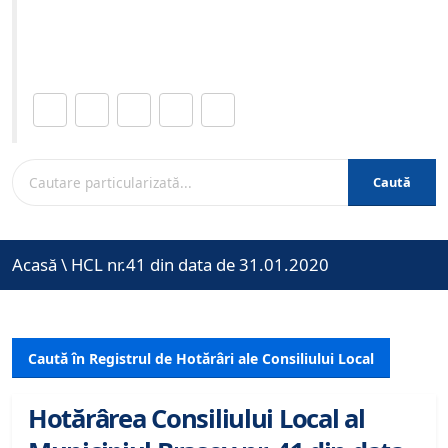
Site-ul oficial al Primariei Municipiului Brasov /
www.brasovcity.ro
Distribuie această pagină.
Caută
Acasă
\
HCL nr.41 din data de 31.01.2020
Caută în Registrul de Hotărâri ale Consiliului Local
Hotărârea Consiliului Local al