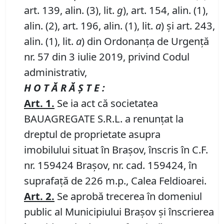
art. 139, alin. (3), lit.
g
), art. 154, alin. (1),
alin. (2), art. 196, alin. (1), lit.
a
) și art. 243,
alin. (1), lit.
a
) din Ordonanța de Urgență
nr. 57 din 3 iulie 2019, privind Codul
administrativ,
H O T Ă R Ă Ş T E :
Art. 1.
Se ia act că societatea
BAUAGREGATE S.R.L. a renunțat la
dreptul de proprietate asupra
imobilului situat în Braşov, înscris în C.F.
nr. 159424 Brașov, nr. cad. 159424, în
suprafață de 226 m.p., Calea Feldioarei.
Art.
2.
Se aprobă trecerea în domeniul
public al Municipiului Braşov şi înscrierea