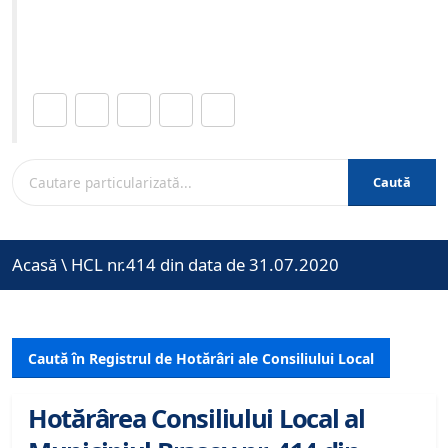
Site-ul oficial al Primariei Municipiului Brasov /
www.brasovcity.ro
Distribuie această pagină.
Caută
Acasă
\
HCL nr.414 din data de 31.07.2020
Caută în Registrul de Hotărâri ale Consiliului Local
Hotărârea Consiliului Local al