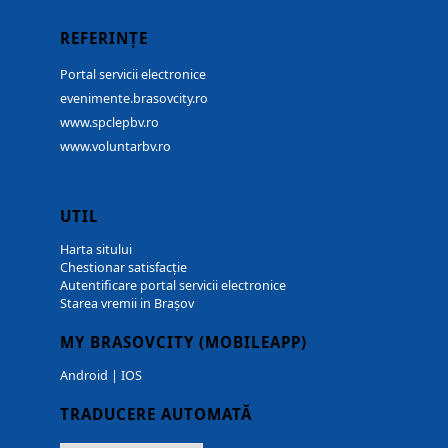
REFERINȚE
Portal servicii electronice
evenimente.brasovcity.ro
www.spclepbv.ro
www.voluntarbv.ro
UTIL
Harta sitului
Chestionar satisfacție
Autentificare portal servicii electronice
Starea vremii in Brașov
MY BRASOVCITY (MOBILEAPP)
Android
|
IOS
TRADUCERE AUTOMATĂ