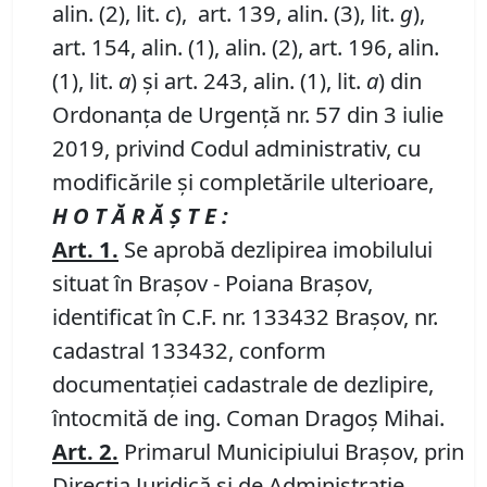
alin. (2), lit.
c
), art. 139, alin. (3), lit.
g
),
art. 154, alin. (1), alin. (2), art. 196, alin.
(1), lit.
a
) și art. 243, alin. (1), lit.
a
) din
Ordonanța de Urgență nr. 57 din 3 iulie
2019, privind Codul administrativ, cu
modificările și completările ulterioare,
H O T Ă R Ă Ş T E :
Art. 1.
Se aprobă dezlipirea imobilului
situat în Brașov - Poiana Brașov,
identificat în C.F. nr. 133432 Brașov, nr.
cadastral 133432, conform
documentației cadastrale de dezlipire,
întocmită de ing. Coman Dragoș Mihai.
Art.
2
.
Primarul Municipiului Brașov, prin
Direcția Juridică și de Administrație