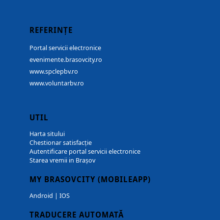
REFERINȚE
Portal servicii electronice
evenimente.brasovcity.ro
www.spclepbv.ro
www.voluntarbv.ro
UTIL
Harta sitului
Chestionar satisfacție
Autentificare portal servicii electronice
Starea vremii in Brașov
MY BRASOVCITY (MOBILEAPP)
Android
|
IOS
TRADUCERE AUTOMATĂ