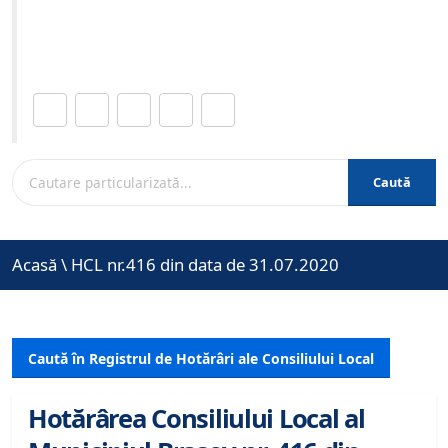
Site-ul oficial al Primariei Municipiului Brasov /
www.brasovcity.ro
Distribuie această pagină.
Caută
Acasă
\
HCL nr.416 din data de 31.07.2020
Caută în Registrul de Hotărâri ale Consiliului Local
Hotărârea Consiliului Local al