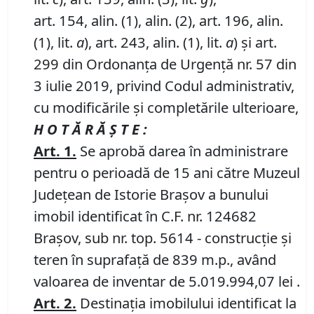
art. 154, alin. (1), alin. (2), art. 196, alin.
(1), lit.
a
), art. 243, alin. (1), lit.
a
) și art.
299 din Ordonanța de Urgență nr. 57 din
3 iulie 2019, privind Codul administrativ,
cu modificările și completările ulterioare,
H O T Ă R Ă Ş T E :
Art.
1
.
Se aprobă darea în administrare
pentru o perioadă de 15 ani către Muzeul
Județean de Istorie Brașov a bunului
imobil identificat în C.F. nr. 124682
Brașov, sub nr. top. 5614 - construcție și
teren în suprafață de 839 m.p., având
valoarea de inventar de 5.019.994,07 lei .
Art. 2.
Destinația imobilului identificat la