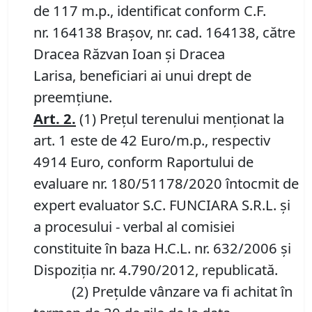
de 117 m.p., identificat conform C.F.
nr. 164138 Brașov, nr. cad. 164138, către
Dracea Răzvan Ioan și Dracea
Larisa, beneficiari ai unui drept de
preemțiune.
Art.
2
.
(1) Prețul terenului menționat la
art. 1 este de 42 Euro/m.p., respectiv
4914 Euro, conform Raportului de
evaluare nr. 180/51178/2020 întocmit de
expert evaluator S.C. FUNCIARA S.R.L. și
a procesului - verbal al comisiei
constituite în baza H.C.L. nr. 632/2006 și
Dispoziția nr. 4.790/2012, republicată.
(2) Prețulde vânzare va fi achitat în