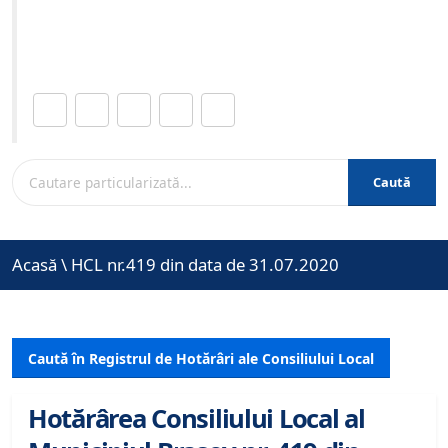
Site-ul oficial al Primariei Municipiului Brasov /
www.brasovcity.ro
Distribuie această pagină.
Caută
Acasă
\
HCL nr.419 din data de 31.07.2020
Caută în Registrul de Hotărâri ale Consiliului Local
Hotărârea Consiliului Local al