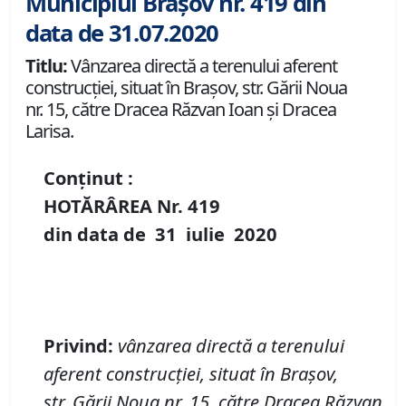
Municipiul Brașov nr. 419 din
data de 31.07.2020
Titlu:
Vânzarea directă a terenului aferent
construcției, situat în Brașov, str. Gării Noua
nr. 15, către Dracea Răzvan Ioan și Dracea
Larisa.
Conținut :
HOTĂRÂREA Nr.
419
din data de
31 iulie
20
20
P
rivind
:
vânzarea directă a terenului
aferent construcției, situat în Brașov,
str.
Gării Noua
nr.
15, către Dracea Răzvan