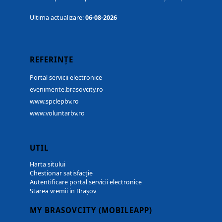
Ultima actualizare:
06-08-2026
REFERINȚE
Portal servicii electronice
evenimente.brasovcity.ro
www.spclepbv.ro
www.voluntarbv.ro
UTIL
Harta sitului
Chestionar satisfacție
Autentificare portal servicii electronice
Starea vremii in Brașov
MY BRASOVCITY (MOBILEAPP)