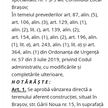
Brașov;
În temeiul prevederilor art. 87, alin. (5),
art. 106, alin. (3), art. 129, alin. (1),
alin. (2), lit.
c
), art. 139, alin. (2),
art. 154, alin. (1), alin. (2), art. 196, alin.
(1), lit.
a
), art. 243, alin. (1), lit.
a
) și art.
364, alin. (1) din Ordonanța de Urgență
nr. 57 din 3 iulie 2019, privind Codul
administrativ, cu modificările și
completările ulterioare,
H O T Ă R Ă Ş T E :
Art.
1
.
Se aprobă vânzarea directă a
terenului aferent construcției, situat în
Brașov, str. Gării Noua nr. 15, în suprafață