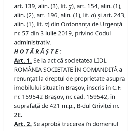
art. 139, alin. (3), lit.
g
), art. 154, alin. (1),
alin. (2), art. 196, alin. (1), lit.
a
) și art. 243,
alin. (1), lit.
a
) din Ordonanța de Urgență
nr. 57 din 3 iulie 2019, privind Codul
administrativ,
H O T Ă R Ă Ş T E :
Art. 1.
Se ia act că societatea LIDL
ROMÂNIA SOCIETATE ÎN COMANDITĂ a
renunțat la dreptul de proprietate asupra
imobilului situat în Braşov, înscris în C.F.
nr. 159542 Brașov, nr. cad. 159542, în
suprafață de 421 m.p., B-dul Griviței nr.
2E.
Art.
2.
Se aprobă trecerea în domeniul