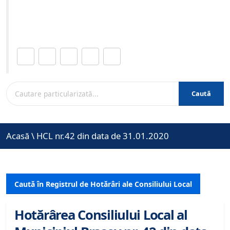
Site-ul oficial al Primariei Municipiului Brasov /
www.brasovcity.ro
Distribuie această pagină.
Caută
Acasă
\
HCL nr.42 din data de 31.01.2020
Caută în Registrul de Hotărâri ale Consiliului Local
Hotărârea Consiliului Local al