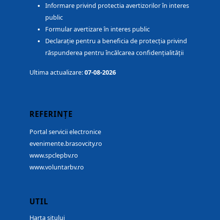
Informare privind protectia avertizorilor în interes
public
Formular avertizare în interes public
Declarație pentru a beneficia de protecția privind
răspunderea pentru încălcarea confidențialității
Ultima actualizare:
07-08-2026
REFERINȚE
Portal servicii electronice
evenimente.brasovcity.ro
www.spclepbv.ro
www.voluntarbv.ro
UTIL
Harta sitului