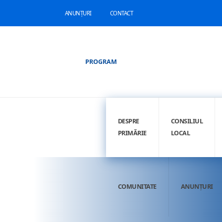
ANUNȚURI
CONTACT
PROGRAM
DESPRE
CONSILIUL
PRIMĂRIE
LOCAL
COMUNITATE
ANUNȚURI