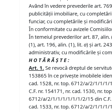
Având în vedere prevederile art. 769, 
publicității imobiliare, cu completări
funciar, cu completările și modificări
În conformitate cu avizele Comisiilor 
În temeiul prevederilor art. 87, alin. (5)
(1), art. 196, alin. (1), lit.
a
) și art. 243,
administrativ, cu modificările și com
H O T Ă R Ă Ş T E :
Art.
1
.
Se revocă dreptul de servitute
153865 în ce privește imobilele ident
cad. 1528, nr. top. 6712/a/2/1/1/1/
C.F. nr. 154171, nr. cad. 1530, nr. t
6712/a/2/1/1/1/1/1/1/2/15 din C.F. n
cad. 1533, nr. top. 6712/a/2/1/1/1/