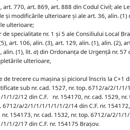
art. 770, art. 869, art. 888 din Codul Civil; ale Le
le și modificările ulterioare și ale art. 36, alin. (
le ulterioare;
de specialitate nr. 1 și 5 ale Consiliului Local Br
, art. 106, alin. (3), art. 129, alin. (1), alin. (2), art
 alin. (1), lit.
a
) din Ordonanța de Urgență nr. 57 d
pletările ulterioare,
 de trecere cu mașina și piciorul înscris la C+1 di
ificate sub nr. cad. 1527, nr. top. 6712/a/2/1/1/1
1/1/1/2/12 din C.F. nr. 154170, nr. cad. 1529, nr
op. 6712/a/2/1/1/1/1/1/1/2/14 din C.F. nr. 154172, 
r. 154173, nr. cad. 1532, nr. top. 6712/a/2/1/1/1
1/1/1/2/17 din C.F. nr. 154175 Brașov.