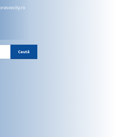
brasovcity.ro
Caută