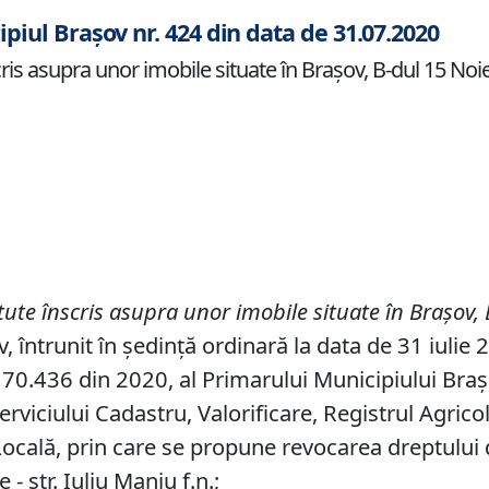
ipiul Brașov nr. 424 din data de 31.07.2020
is asupra unor imobile situate în Brașov, B-dul 15 Noiem
tute înscris
asupra un
or
imobil
e situate în Brașov, 
, întrunit în ședință ordinară la data de 31 iulie 
70.436 din 2020, al Primarului Municipiului Brașov,
erviciului Cadastru, Valorificare, Registrul Agricol
 Locală, prin care se propune revocarea dreptului 
- str. Iuliu Maniu f.n.;