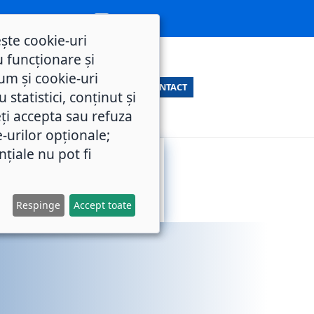
ește cookie-uri
 funcționare și
um și cookie-uri
CONTACT
statistici, conținut și
ți accepta sau refuza
e-urilor opționale;
nțiale nu pot fi
SERVICII
M.O.L.
PUBLICE
Respinge
Accept toate