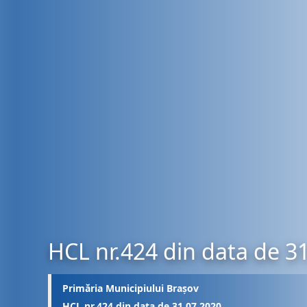
HCL nr.424 din data de 3
Primăria Municipiului Brașov
HCL nr.424 din data de 31.07.2020