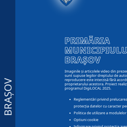
PRIMĂRIA
MUNICIPIULU
BRAȘOV
Imaginile și articolele video din preze
sunt supuse legilor dreptului de autor
reproducere este interzisă fără acord
BRAȘOV
proprietarului acestora. Proiect realiz
programul DigiLOCAL 2025.
Reglementări privind prelucarea
protecția datelor cu caracter pe
Politica de utilizare a modulelo
Optiuni cookie
Informare privind protectia aver