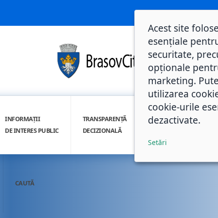
Acest site folos
esențiale pentru
securitate, prec
opționale pentru 
marketing. Pute
utilizarea cooki
cookie-urile ese
dezactivate.
INFORMAȚII
TRANSPARENȚĂ
INTEGRITATE
DE INTERES PUBLIC
DECIZIONALĂ
INSTITUȚIONALĂ
Setări
CAUTĂ