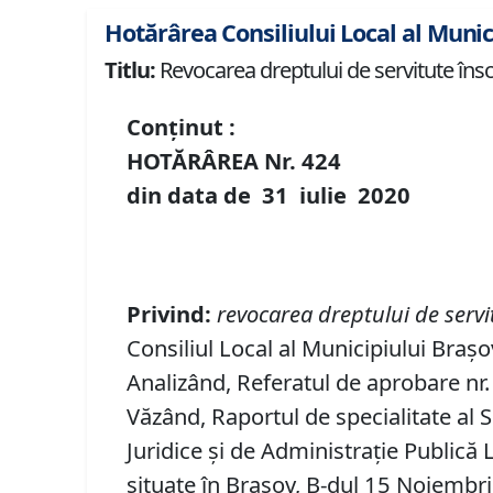
Hotărârea Consiliului Local al Munic
Titlu:
Revocarea dreptului de servitute înscr
Conținut :
HOTĂRÂREA Nr.
424
din data de
31 iulie
20
20
Privind:
r
evocarea
drept
ului
de
servi
Consiliul Local al Municipiului Brașov
Analizând, Referatul de aprobare nr. 
Văzând, Raportul de specialitate al S
Juridice şi de Administraţie Publică
situate în Brașov, B-dul 15 Noiembrie 