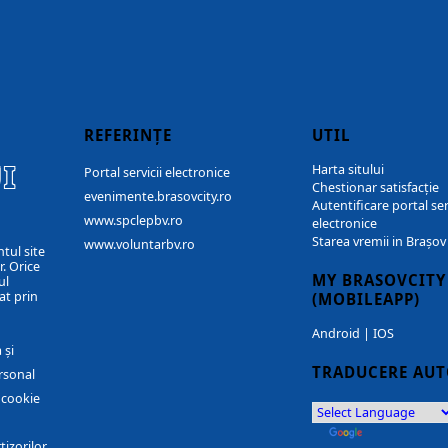
REFERINȚE
UTIL
I
Harta sitului
Portal servicii electronice
Chestionar satisfacție
evenimente.brasovcity.ro
Autentificare portal ser
www.spclepbv.ro
electronice
Starea vremii in Brașov
www.voluntarbv.ro
ntul site
. Orice
MY BRASOVCITY
ul
at prin
(MOBILEAPP)
Android
|
IOS
 și
TRADUCERE AU
rsonal
r cookie
by
Translate
tizorilor