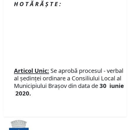
H O T Ă R Ă Ş T E :
Articol Unic:
Se aprobă procesul - verbal
al şedinţei ordinare a Consiliului Local al
Municipiului Brașov din data de
30 iunie
2020.