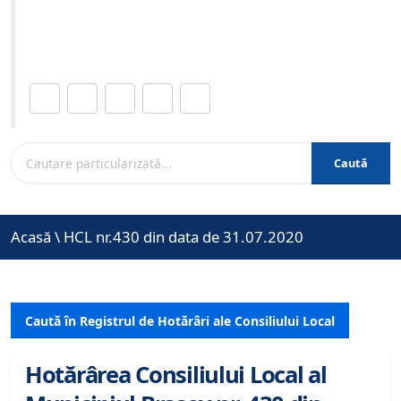
Site-ul oficial al Primariei Municipiului Brasov /
www.brasovcity.ro
Distribuie această pagină.
Caută
Acasă
\
HCL nr.430 din data de 31.07.2020
Caută în Registrul de Hotărâri ale Consiliului Local
Hotărârea Consiliului Local al