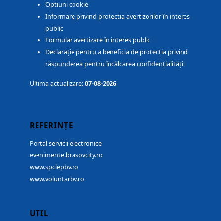
Optiuni cookie
Informare privind protectia avertizorilor în interes
public
Formular avertizare în interes public
Declarație pentru a beneficia de protecția privind
răspunderea pentru încălcarea confidențialității
Ultima actualizare:
07-08-2026
REFERINȚE
Portal servicii electronice
evenimente.brasovcity.ro
www.spclepbv.ro
www.voluntarbv.ro
UTIL