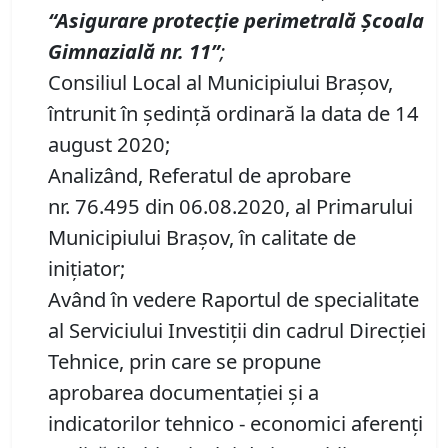
“
Asigurare protecţie perimetrală
Ș
coala
Gimnazial
ă
nr.
11”
;
Consiliul Local al Municipiului Brașov,
întrunit în ședință ordinară la data de 14
august 2020;
Analizând, Referatul de aprobare
nr. 76.495 din 06.08.2020, al Primarului
Municipiului Braşov, în calitate de
inițiator;
Având în vedere Raportul de specialitate
al Serviciului Investiții din cadrul Direcției
Tehnice, prin care se propune
aprobarea documentației și a
indicatorilor tehnico - economici aferenți