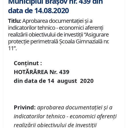
Municipiul Brașov nr. 439 din
data de 14.08.2020
Titlu:
Aprobarea documentației și a
indicatorilor tehnico - economici aferenți
realizării obiectivului de investiții “Asigurare
protecţie perimetrală Școala Gimnazială nr.
11”.
Conținut :
HOTĂRÂREA Nr.
439
din data de
14 august
20
20
Privind
:
aprobarea
documentației și a
indicatorilor tehnico
-
economici
aferenți
realizării
obiectivul
ui
de investi
ț
ii