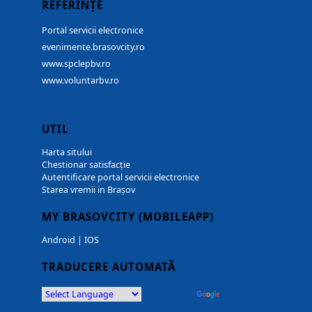
REFERINȚE
Portal servicii electronice
evenimente.brasovcity.ro
www.spclepbv.ro
www.voluntarbv.ro
UTIL
Harta sitului
Chestionar satisfacție
Autentificare portal servicii electronice
Starea vremii in Brașov
MY BRASOVCITY (MOBILEAPP)
Android
|
IOS
TRADUCERE AUTOMATĂ
Powered by
Translate