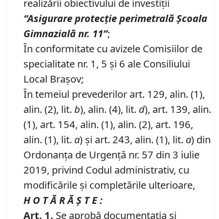
realizării obiectivului de investiții
“
Asigurare protecţie perimetrală
Ș
coala
Gimnazial
ă
nr.
11”
;
În conformitate cu avizele Comisiilor de
specialitate nr. 1, 5 și 6 ale Consiliului
Local Brașov;
În temeiul prevederilor art. 129, alin. (1),
alin. (2), lit.
b
), alin. (4), lit.
d
), art. 139, alin.
(1), art. 154, alin. (1), alin. (2), art. 196,
alin. (1), lit.
a
) și art. 243, alin. (1), lit.
a
) din
Ordonanța de Urgență nr. 57 din 3 iulie
2019, privind Codul administrativ, cu
modificările și completările ulterioare,
H O T Ă R Ă Ş T E :
Art.
1.
Se aprobă documentația și