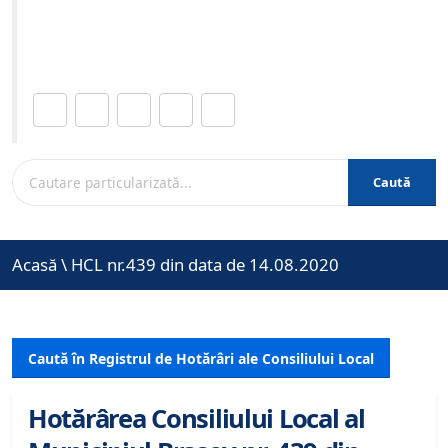
Site-ul oficial al Primariei Municipiului Brasov /
www.brasovcity.ro
Distribuie această pagină.
Caută
Acasă
\
HCL nr.439 din data de 14.08.2020
Caută în Registrul de Hotărâri ale Consiliului Local
Hotărârea Consiliului Local al