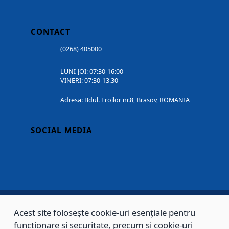
CONTACT
(0268) 405000
LUNI-JOI: 07:30-16:00
VINERI: 07:30-13.30
Adresa: Bdul. Eroilor nr.8, Brasov, ROMANIA
SOCIAL MEDIA
Acest site folosește cookie-uri esențiale pentru
Copyright © 2002 - 2026 - PRIMĂRIA MUNICIPIULUI BRAȘOV, toate drepturile
funcționare și securitate, precum și cookie-uri