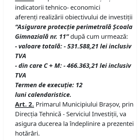
indicatorii tehnico- economici
aferenți realizării obiectivului de investiții
“
Asigurare protecţie perimetrală
Ș
coala
Gimnazial
ă
nr.
11”
după cum urmează:
-
valoare totală
:
- 531.588,21
lei inclusiv
TVA
- din care C
+
M
:
- 466.363,21
lei inclusiv
TVA
T
ermen de execu
ț
ie: 12
luni
calendaristice
.
Art.
2
.
Primarul Municipiului Braşov, prin
Direcţia Tehnică - Serviciul Investiții, va
asigura ducerea la îndeplinire a prezentei
hotărâri.