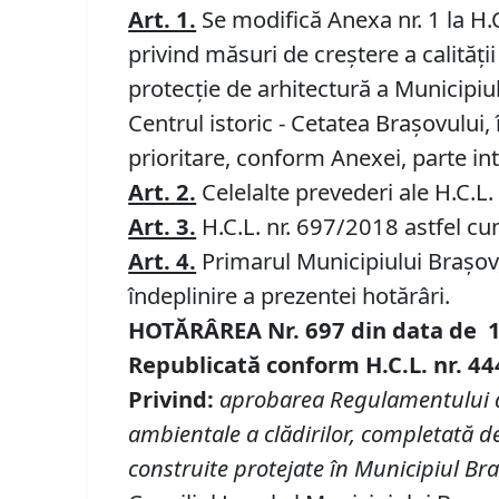
Art. 1.
Se modifică Anexa nr. 1 la H.
privind măsuri de creștere a calităț
protecție de arhitectură a Municipiul
Centrul istoric - Cetatea Brașovului,
prioritare, conform Anexei, parte in
Art. 2.
Celelalte prevederi ale H.C.
Art. 3.
H.C.L. nr. 697/2018 astfel cu
Art. 4.
Primarul Municipiului Braşov, 
îndeplinire a prezentei hotărâri.
HOTĂRÂREA Nr.
697
din data de
Republicată conform H.C.L. nr. 4
Privind:
aprobarea Regulamentului de 
ambientale a clădirilor, completată 
construite protejate în Municipiul Bra