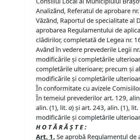
Consiliul Local al Municipiului Brașo
Analizând, Referatul de aprobare nr. 
Văzând, Raportul de specialitate al D
aprobarea Regulamentului de aplicare
clădirilor, completată de Legea nr. 
Având în vedere prevederile Legii nr.
modificările şi completările ulterioa
completările ulterioare; precum şi a
modificările şi completările ulterioa
În conformitate cu avizele Comisiilor 
În temeiul prevederilor art. 129, alin. (
alin. (1), lit.
a
) și art. 243, alin. (1), lit.
modificările și completările ulterioa
H O T Ă R Ă Ş T E :
Art. 1.
Se aprobă Regulamentul de ap