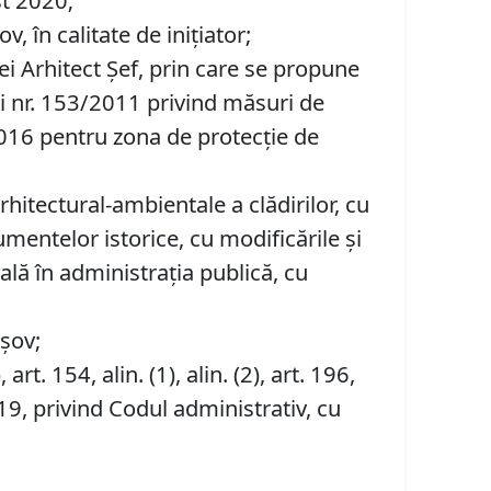
st 2020;
 în calitate de iniţiator;
iei Arhitect Șef, prin care se propune
i nr. 153/2011 privind măsuri de
/2016 pentru zona de protecție de
rhitectural-ambientale a clădirilor, cu
mentelor istorice, cu modificările şi
ală în administrația publică, cu
așov;
), art. 154, alin. (1), alin. (2), art. 196,
19, privind Codul administrativ, cu