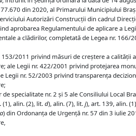
v, întrunit în ședință ordinară la data de 14 augu
77.670 din 2020, al Primarului Municipiului Braşov,
erviciului Autorizări Construcții din cadrul Direcț
vind aprobarea Regulamentului de aplicare a Legi
bientale a clădirilor, completată de Legea nr. 166
 153/2011 privind măsuri de creștere a calității a
re; ale Legii nr. 422/2001 privind protejarea monu
le Legii nr. 52/2003 privind transparența decizion
re;
de specialitate nr. 2 și 5 ale Consiliului Local Br
1), alin. (2), lit.
d
), alin. (7), lit.
j
), art. 139, alin. (1
a
) din Ordonanța de Urgență nr. 57 din 3 iulie 20
re,