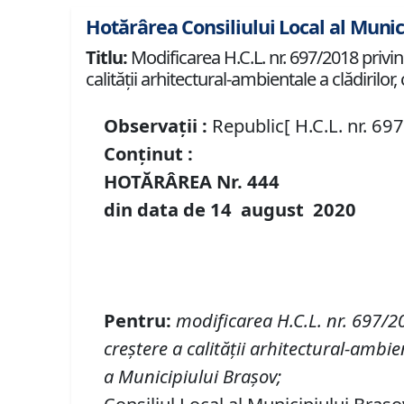
Hotărârea Consiliului Local al Munic
Titlu:
Modificarea H.C.L. nr. 697/2018 privi
calității arhitectural-ambientale a clădiril
Observații :
Republic[ H.C.L. nr. 69
Conținut :
HOTĂRÂREA Nr.
444
din data de
14 august
20
20
Pentru
:
modificarea H.C.L.
nr.
697/2
creștere a calității arhitectural-ambi
a Municipiului Brașov
;