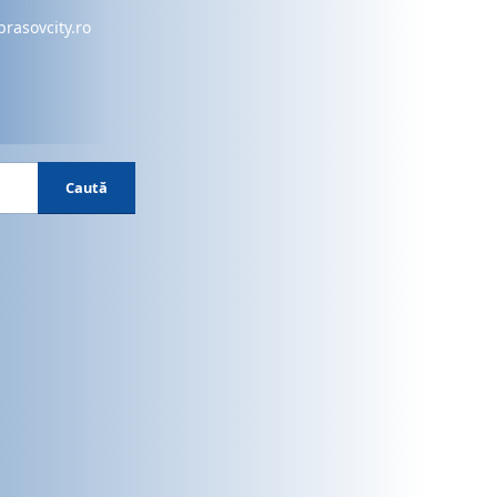
brasovcity.ro
Caută