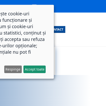
ește cookie-uri
 funcționare și
um și cookie-uri
CONTACT
statistici, conținut și
ți accepta sau refuza
e-urilor opționale;
nțiale nu pot fi
SERVICII
M.O.L.
PUBLICE
Respinge
Accept toate