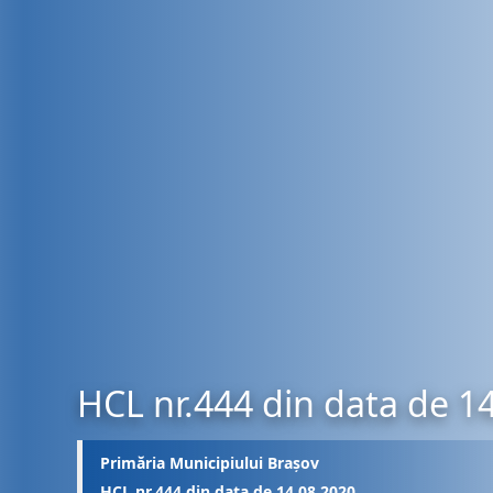
HCL nr.444 din data de 1
Primăria Municipiului Brașov
HCL nr.444 din data de 14.08.2020