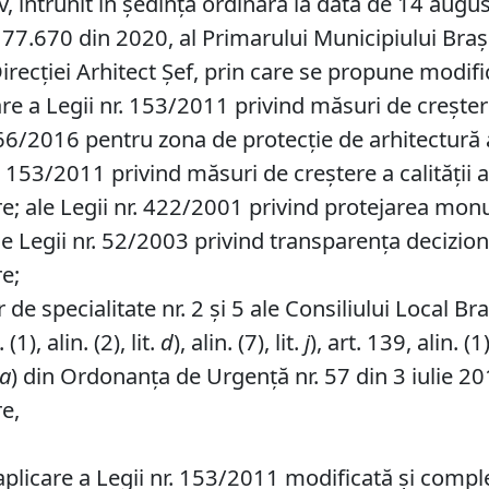
v, întrunit în ședință ordinară la data de 14 augu
77.670 din 2020, al Primarului Municipiului Braşov,
irecției Arhitect Șef, prin care se propune modif
 a Legii nr. 153/2011 privind măsuri de creștere 
166/2016 pentru zona de protecție de arhitectură 
 153/2011 privind măsuri de creștere a calității a
re; ale Legii nr. 422/2001 privind protejarea monu
le Legii nr. 52/2003 privind transparența decizion
re;
de specialitate nr. 2 și 5 ale Consiliului Local Br
1), alin. (2), lit.
d
), alin. (7), lit.
j
), art. 139, alin. (1
a
) din Ordonanța de Urgență nr. 57 din 3 iulie 20
re,
licare a Legii nr. 153/2011 modificată şi compl