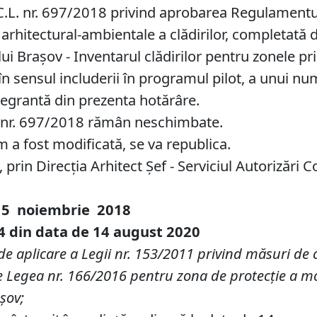
C.L. nr. 697/2018 privind aprobarea Regulamentul
ii arhitectural-ambientale a clădirilor, completat
ui Brașov - Inventarul clădirilor pentru zonele prio
 în sensul includerii în programul pilot, a unui n
tegrantă din prezenta hotărâre.
L. nr. 697/2018 rămân neschimbate.
m a fost modificată, se va republica.
prin Direcția Arhitect Șef - Serviciul Autorizări C
15 noiembrie 2018
44 din data de 14 august 2020
aplicare a Legii nr. 153/2011 privind măsuri de cre
de Legea nr. 166/2016 pentru zona de protecţie a m
şov;