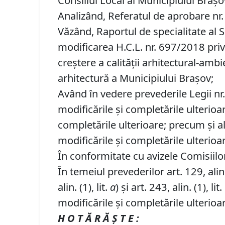
Consiliul Local al Municipiului Brașo
Analizând, Referatul de aprobare nr. 
Văzând, Raportul de specialitate al S
modificarea H.C.L. nr. 697/2018 pri
creștere a calității arhitectural-am
arhitectură a Municipiului Brașov;
Având în vedere prevederile Legii nr.
modificările şi completările ulterioa
completările ulterioare; precum şi a
modificările şi completările ulterioa
În conformitate cu avizele Comisiilor 
În temeiul prevederilor art. 129, alin. (
alin. (1), lit.
a
) și art. 243, alin. (1), lit.
modificările și completările ulterioa
H O T Ă R Ă Ş T E :