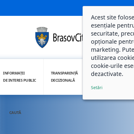
Acest site folos
esențiale pentru
securitate, prec
opționale pentru 
marketing. Pute
utilizarea cooki
cookie-urile ese
dezactivate.
INFORMAȚII
TRANSPARENȚĂ
INTEGRITATE
DE INTERES PUBLIC
DECIZIONALĂ
INSTITUȚIONALĂ
Setări
CAUTĂ