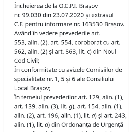
Încheierea de la O.C.P.I. Brașov
nr. 99.030 din 23.07.2020 și extrasul
C.F. pentru informare nr. 163530 Brașov.
Având în vedere prevederile art.
553, alin. (2), art. 554, coroborat cu art.
562, alin. (2) și art. 863, lit. c) din Noul
Cod Civil;
În conformitate cu avizele Comisiilor de
specialitate nr. 1, 5 și 6 ale Consiliului
Local Brașov;
În temeiul prevederilor art. 129, alin. (1),
art. 139, alin. (3), lit.
g
), art. 154, alin. (1),
alin. (2), art. 196, alin. (1), lit.
a
) și art. 243,
alin. (1), lit.
a
) din Ordonanța de Urgență