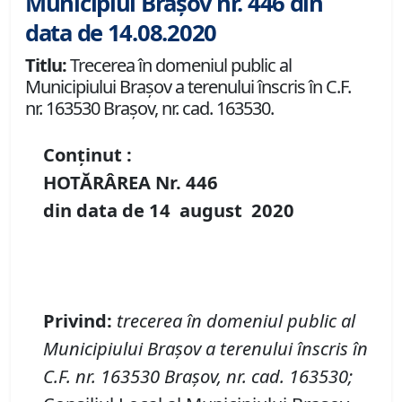
Municipiul Brașov nr. 446 din
data de 14.08.2020
Titlu:
Trecerea în domeniul public al
Municipiului Braşov a terenului înscris în C.F.
nr. 163530 Brașov, nr. cad. 163530.
Conținut :
HOTĂRÂREA Nr.
446
din data de
14 august
20
20
P
rivind
:
t
recerea în domeniul public al
Municipiului Braşov a terenului înscris în
C
.
F
.
nr. 163530 Brașov
,
nr. cad. 163530
;