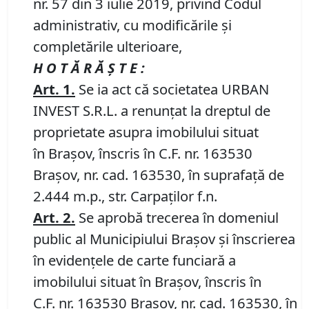
nr. 57 din 3 iulie 2019, privind Codul
administrativ, cu modificările și
completările ulterioare,
H O T Ă R Ă Ş T E :
Art.
1.
Se ia act că societatea URBAN
INVEST S.R.L. a renunțat la dreptul de
proprietate asupra imobilului situat
în Braşov, înscris în C.F. nr. 163530
Brașov, nr. cad. 163530, în suprafață de
2.444 m.p., str. Carpaților f.n.
Art.
2.
Se aprobă trecerea în domeniul
public al Municipiului Braşov şi înscrierea
în evidenţele de carte funciară a
imobilului situat în Braşov, înscris în
C.F. nr. 163530 Brașov, nr. cad. 163530, în