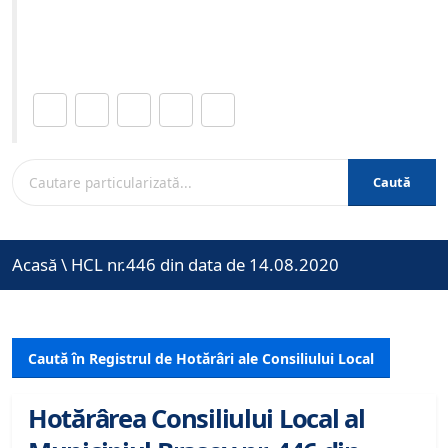
Site-ul oficial al Primariei Municipiului Brasov /
www.brasovcity.ro
Distribuie această pagină.
Caută
Acasă
\
HCL nr.446 din data de 14.08.2020
Caută în Registrul de Hotărâri ale Consiliului Local
Hotărârea Consiliului Local al