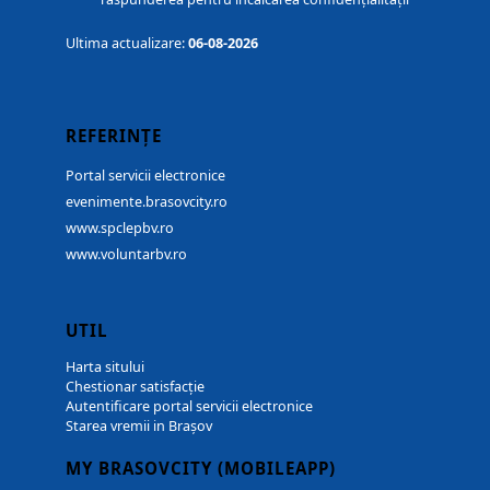
Ultima actualizare:
06-08-2026
REFERINȚE
Portal servicii electronice
evenimente.brasovcity.ro
www.spclepbv.ro
www.voluntarbv.ro
UTIL
Harta sitului
Chestionar satisfacție
Autentificare portal servicii electronice
Starea vremii in Brașov
MY BRASOVCITY (MOBILEAPP)