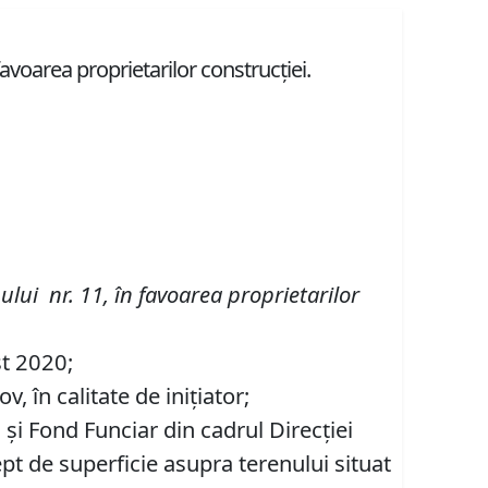
 favoarea proprietarilor construcției.
ului nr.
11
,
î
n favoarea proprietarilor
st 2020;
 în calitate de inițiator;
 şi Fond Funciar din cadrul Direcţiei
ept de superficie asupra terenului situat