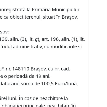
 înregistrată la Primăria Municipiului
 ca obiect terenul, situat în Brașov,
așov;
 139, alin. (3), lit.
g
), art. 196, alin. (1), lit.
Codul administrativ, cu modificările și
F. nr. 148110 Brașov, cu nr. cad.
 pe o perioadă de 49 ani.
na datorând suma de 100,5 Euro/lună,
rei luni. În caz de neachitare la
obligației principale, neachitate în