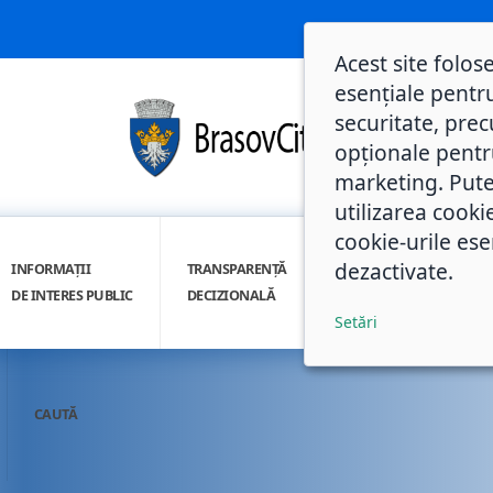
Acest site folos
esențiale pentru
securitate, prec
opționale pentru 
marketing. Pute
utilizarea cooki
cookie-urile ese
dezactivate.
INFORMAȚII
TRANSPARENȚĂ
INTEGRITATE
DE INTERES PUBLIC
DECIZIONALĂ
INSTITUȚIONALĂ
Setări
CAUTĂ