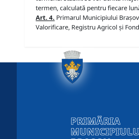
termen, calculată pentru fiecare lun
Art.
4
.
Primarul Municipiului Brașov, 
Valorificare, Registru Agricol și Fon
PRIMĂRIA
MUNICIPIULU