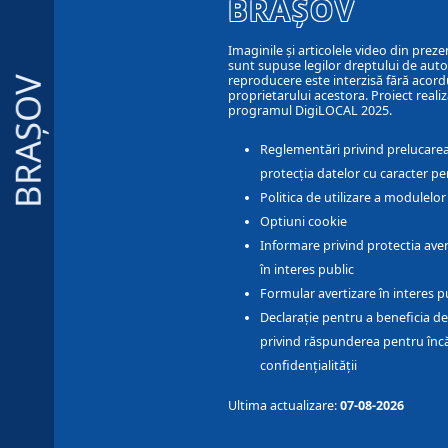
BRAȘOV
Imaginile și articolele video din preze
sunt supuse legilor dreptului de autor
reproducere este interzisă fără acord
BRAȘOV
proprietarului acestora. Proiect realiz
programul DigiLOCAL 2025.
Reglementări privind prelucarea
protecția datelor cu caracter pe
Politica de utilizare a modulelo
Optiuni cookie
Informare privind protectia aver
în interes public
Formular avertizare în interes p
Declarație pentru a beneficia de
privind răspunderea pentru înc
confidențialității
Ultima actualizare:
07-08-2026