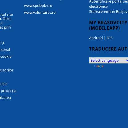
Autentificare portal ser
www.spclepbv.ro
electronice
Starea vremii in Brașov
www.voluntarbv.ro
ntul site
. Orice
MY BRASOVCITY
ul
at prin
(MOBILEAPP)
Android
|
IOS
 și
TRADUCERE AU
rsonal
r cookie
by
Translate
tizorilor
ublic
 protecția
ălcarea