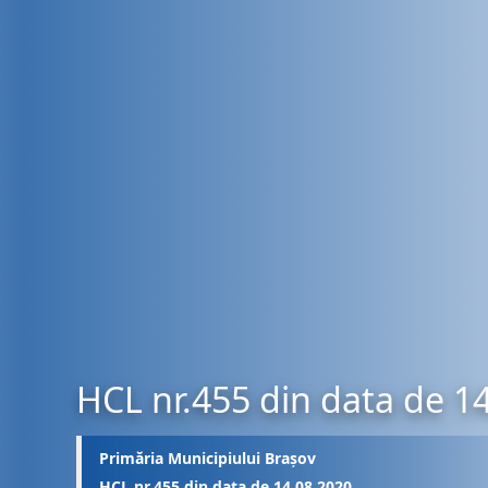
HCL nr.455 din data de 1
Primăria Municipiului Brașov
HCL nr.455 din data de 14.08.2020