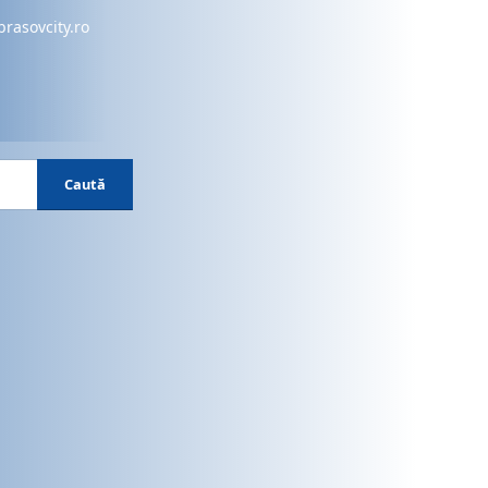
brasovcity.ro
Caută