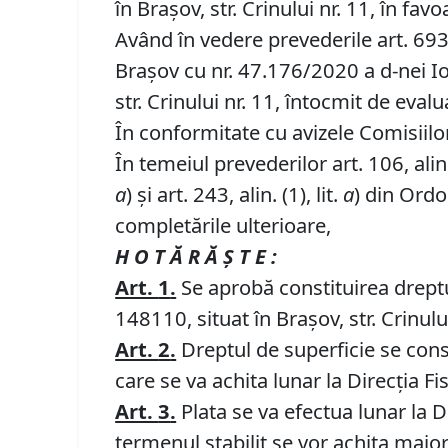
în Brașov, str. Crinului nr. 11, în fav
Având în vedere prevederile art. 693,
Brașov cu nr. 47.176/2020 a d-nei Ion
str. Crinului nr. 11, întocmit de eval
În conformitate cu avizele Comisiilor 
În temeiul prevederilor art. 106, alin. (1
a
) și art. 243, alin. (1), lit.
a
) din Ordo
completările ulterioare,
H O T Ă R Ă Ş T E :
Art.
1
.
Se aprobă constituirea dreptul
148110, situat în Brașov, str. Crinulu
Art.
2
.
Dreptul de superficie se cons
care se va achita lunar la Direcția Fi
Art.
3
.
Plata se va efectua lunar la Di
termenul stabilit se vor achita major