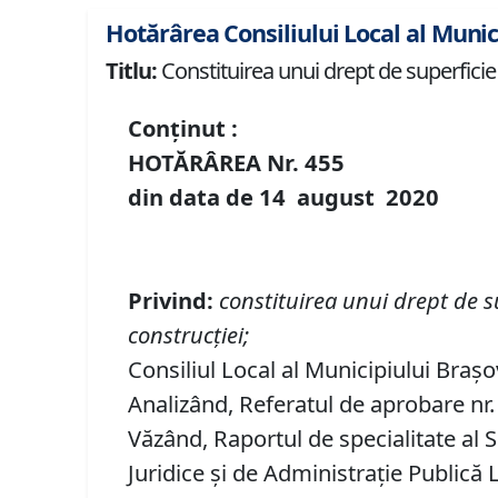
Hotărârea Consiliului Local al Munic
Titlu:
Constituirea unui drept de superficie a
Conținut :
HOTĂRÂREA Nr.
455
din data de
14 august
20
20
Privind
:
constituirea
unui
drept de s
construc
ț
iei;
Consiliul Local al Municipiului Brașo
Analizând, Referatul de aprobare nr. 
Văzând, Raportul de specialitate al S
Juridice şi de Administraţie Publică 