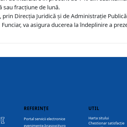
ă sau fracțiune de lună.
prin Direcția Juridică și de Administrație Publică
d Funciar, va asigura ducerea la îndeplinire a prez
REFERINȚE
UTIL
I
Harta sitului
Portal servicii electronice
Chestionar satisfacție
evenimente.brasovcity.ro