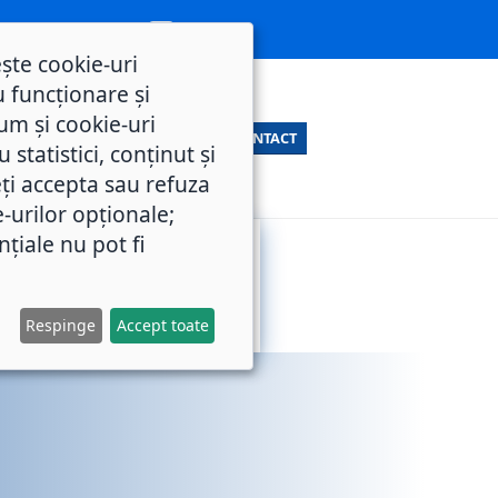
ește cookie-uri
 funcționare și
um și cookie-uri
CONTACT
statistici, conținut și
ți accepta sau refuza
e-urilor opționale;
nțiale nu pot fi
SERVICII
M.O.L.
PUBLICE
Respinge
Accept toate