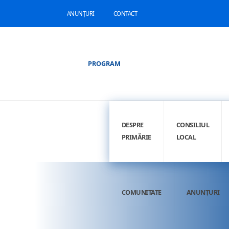
ANUNȚURI
CONTACT
PROGRAM
DESPRE
CONSILIUL
PRIMĂRIE
LOCAL
COMUNITATE
ANUNȚURI