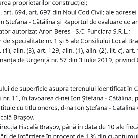
oarea proprietarilor construcției;
 art. 694, art. 697 din Noul Cod Civil; ale adresei
 Ștefana - Cătălina și Raportul de evaluare ce are
uator autorizat Aron Bereș - S.C. Funciara S.R.L.;
de specialitate nr. 1 și 5 ale Consiliului Local Br
), alin. (3), art. 129, alin. (1), alin. (2), lit.
c
), art.
nanța de Urgență nr. 57 din 3 iulie 2019, privind 
ui de superficie asupra terenului identificat în C.
i nr. 11, în favoarea d-nei Ion Ștefana - Cătălina,
tituie cu titlu oneros, d-na Ion Ștefana - Catali
scală Brașov.
recția Fiscală Brașov, până în data de 10 ale fiecă
ări de întârziere în procent de 1 % din cuantumul 